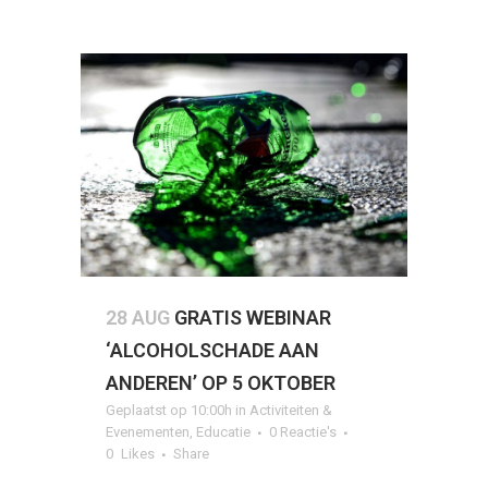
28 AUG
GRATIS WEBINAR
‘ALCOHOLSCHADE AAN
ANDEREN’ OP 5 OKTOBER
Geplaatst op 10:00h
in
Activiteiten &
Evenementen
,
Educatie
0 Reactie's
0
Likes
Share