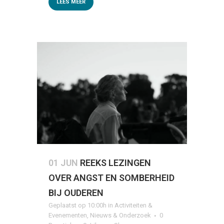
LEES MEER
01 JUN
REEKS LEZINGEN
OVER ANGST EN SOMBERHEID
BIJ OUDEREN
Geplaatst op 10:00h
in
Activiteiten &
Evenementen
,
Nieuws & Onderzoek
0