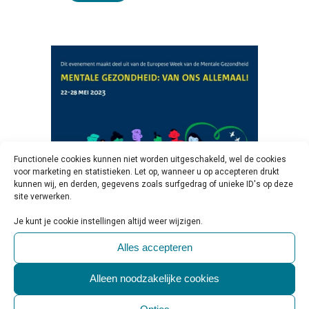
Functionele cookies kunnen niet worden uitgeschakeld, wel de cookies
voor marketing en statistieken. Let op, wanneer u op accepteren drukt
kunnen wij, en derden, gegevens zoals surfgedrag of unieke ID's op deze
site verwerken.
19 MEI
EUROPESE WEEK VAN
Je kunt je cookie instellingen altijd weer wijzigen.
DE MENTALE GEZONDHEID 22
Alles accepteren
T/M 28 MEI
Geplaatst op 10:00h
in
Activiteiten &
Alleen noodzakelijke cookies
Evenementen
,
Educatie
2 Reactie's
0
Likes
Share