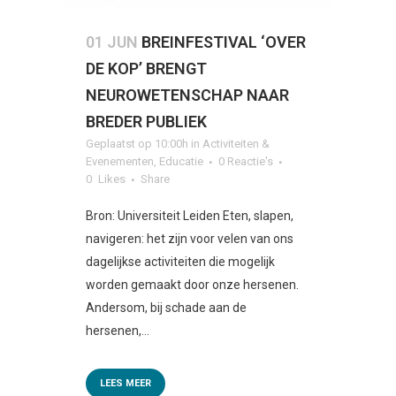
01 JUN
BREINFESTIVAL ‘OVER
DE KOP’ BRENGT
NEUROWETENSCHAP NAAR
BREDER PUBLIEK
Geplaatst op 10:00h
in
Activiteiten &
Evenementen
,
Educatie
0 Reactie's
0
Likes
Share
Bron: Universiteit Leiden Eten, slapen,
navigeren: het zijn voor velen van ons
dagelijkse activiteiten die mogelijk
worden gemaakt door onze hersenen.
Andersom, bij schade aan de
hersenen,...
LEES MEER