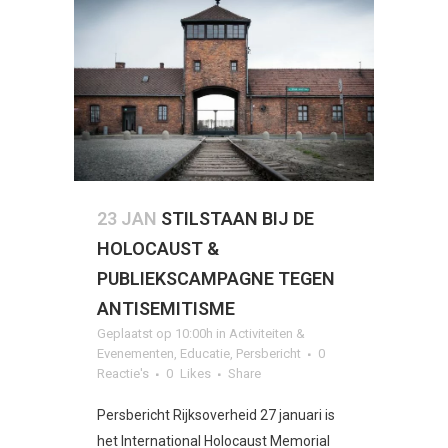
23 JAN
STILSTAAN BIJ DE
HOLOCAUST &
PUBLIEKSCAMPAGNE TEGEN
ANTISEMITISME
Geplaatst op 10:00h
in
Activiteiten &
Evenementen
,
Educatie
,
Persbericht
0
Reactie's
0
Likes
Share
Persbericht Rijksoverheid 27 januari is
het International Holocaust Memorial