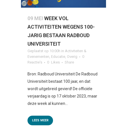
09 MEI
WEEK VOL
ACTIVITEITEN WEGENS 100-
JARIG BESTAAN RADBOUD
UNIVERSITEIT
Geplaatst op 10:00h
in
Activiteiten &
Evenementen
,
Educatie
,
Overig
0
Reactie's
0
Likes
Share
Bron: Radboud Universiteit De Radboud
Universiteit bestaat 100 jaar, en dat
wordt uitgebreid gevierd! De officiële
verjaardag is op 17 oktober 2023, maar
deze week al kunnen...
LEES MEER