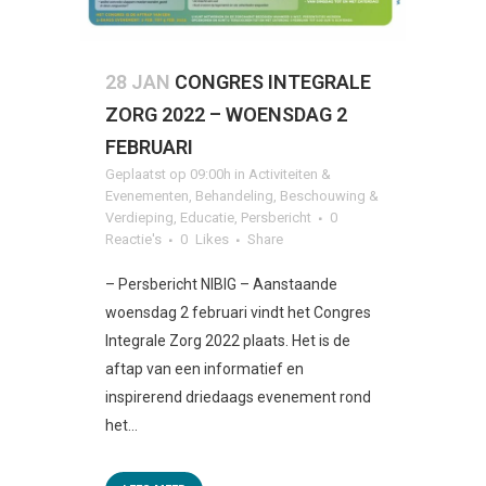
28 JAN
CONGRES INTEGRALE
ZORG 2022 – WOENSDAG 2
FEBRUARI
Geplaatst op 09:00h
in
Activiteiten &
Evenementen
,
Behandeling
,
Beschouwing &
Verdieping
,
Educatie
,
Persbericht
0
Reactie's
0
Likes
Share
– Persbericht NIBIG – Aanstaande
woensdag 2 februari vindt het Congres
Integrale Zorg 2022 plaats. Het is de
aftap van een informatief en
inspirerend driedaags evenement rond
het...