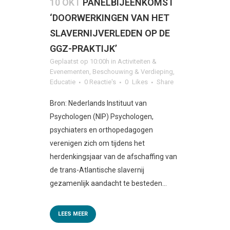
10 OKT
PANELBIJEENKOMST
‘DOORWERKINGEN VAN HET
SLAVERNIJVERLEDEN OP DE
GGZ-PRAKTIJK’
Geplaatst op 10:00h
in
Activiteiten &
Evenementen
,
Beschouwing & Verdieping
,
Educatie
0 Reactie's
0
Likes
Share
Bron: Nederlands Instituut van
Psychologen (NIP) Psychologen,
psychiaters en orthopedagogen
verenigen zich om tijdens het
herdenkingsjaar van de afschaffing van
de trans-Atlantische slavernij
gezamenlijk aandacht te besteden...
LEES MEER