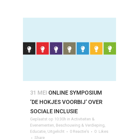
31 MEI
ONLINE SYMPOSIUM
‘DE HOKJES VOORBIJ’ OVER
SOCIALE INCLUSIE
Geplaatst op 10:30h
in
Activiteiten &
Evenementen
,
Beschouwing & Verdieping
,
Educatie
,
Uitgelicht
0 Reactie's
0
Likes
Share