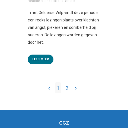
Reactie's
0
Likes
Share
In het Gelderse Velp vindt deze periode
een reeks lezingen plaats over klachten
van angst, piekeren en somberheid bij
ouderen. De lezingen worden gegeven
door het...
LEES MEER
1
2
GGZ