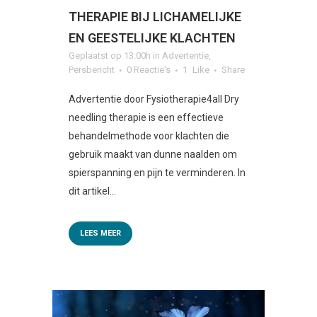
THERAPIE BIJ LICHAMELIJKE
EN GEESTELIJKE KLACHTEN
Geplaatst op 13:00h
in
Advertentie
,
Persbericht
0 Reactie's
1
Like
Share
Advertentie door Fysiotherapie4all Dry
needling therapie is een effectieve
behandelmethode voor klachten die
gebruik maakt van dunne naalden om
spierspanning en pijn te verminderen. In
dit artikel...
LEES MEER