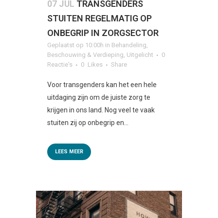
07 JUL
TRANSGENDERS
STUITEN REGELMATIG OP
ONBEGRIP IN ZORGSECTOR
Geplaatst op 10:00h
in
Behandeling
,
Beschouwing & Verdieping
,
Uitgelicht
0
Reactie's
0
Likes
Share
Voor transgenders kan het een hele
uitdaging zijn om de juiste zorg te
krijgen in ons land. Nog veel te vaak
stuiten zij op onbegrip en...
LEES MEER