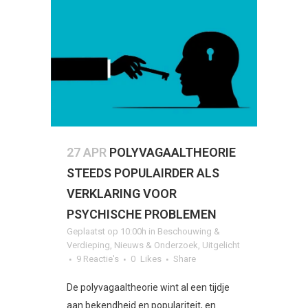
27 APR
POLYVAGAALTHEORIE
STEEDS POPULAIRDER ALS
VERKLARING VOOR
PSYCHISCHE PROBLEMEN
Geplaatst op 10:00h
in
Beschouwing &
Verdieping
,
Nieuws & Onderzoek
,
Uitgelicht
9 Reactie's
0
Likes
Share
De polyvagaaltheorie wint al een tijdje
aan bekendheid en populariteit, en