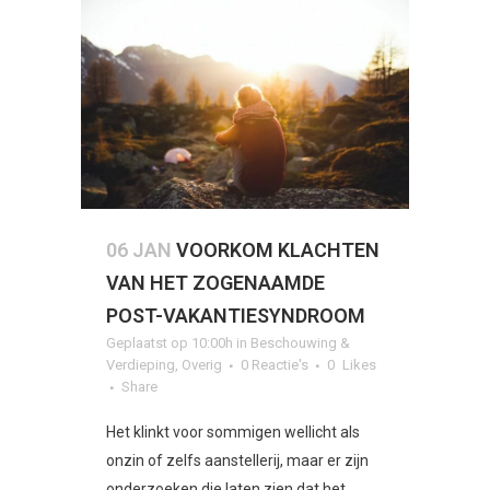
06 JAN
VOORKOM KLACHTEN
VAN HET ZOGENAAMDE
POST-VAKANTIESYNDROOM
Geplaatst op 10:00h
in
Beschouwing &
Verdieping
,
Overig
0 Reactie's
0
Likes
Share
Het klinkt voor sommigen wellicht als
onzin of zelfs aanstellerij, maar er zijn
onderzoeken die laten zien dat het