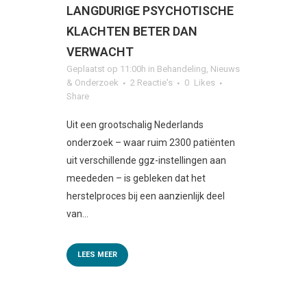
LANGDURIGE PSYCHOTISCHE
KLACHTEN BETER DAN
VERWACHT
Geplaatst op 11:00h
in
Behandeling
,
Nieuws
& Onderzoek
2 Reactie's
0
Likes
Share
Uit een grootschalig Nederlands
onderzoek – waar ruim 2300 patiënten
uit verschillende ggz-instellingen aan
meededen – is gebleken dat het
herstelproces bij een aanzienlijk deel
van...
LEES MEER