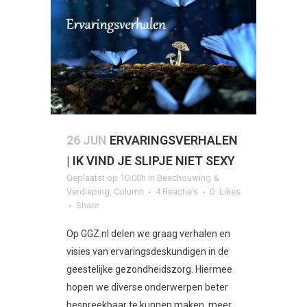
26 JUN
ERVARINGSVERHALEN
| IK VIND JE SLIPJE NIET SEXY
Geplaatst op 10:00h
in
Beschouwing &
Verdieping
,
Column
4 Reactie's
0
Likes
Share
Op GGZ.nl delen we graag verhalen en
visies van ervaringsdeskundigen in de
geestelijke gezondheidszorg. Hiermee
hopen we diverse onderwerpen beter
bespreekbaar te kunnen maken, meer