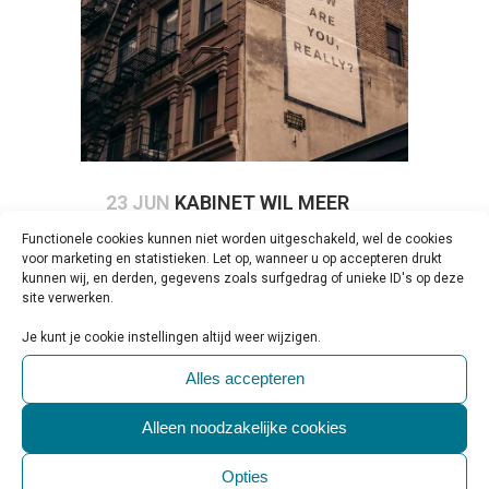
23 JUN
KABINET WIL MEER
AANDACHT VOOR MENTALE
Functionele cookies kunnen niet worden uitgeschakeld, wel de cookies
voor marketing en statistieken. Let op, wanneer u op accepteren drukt
GEZONDHEID IN
kunnen wij, en derden, gegevens zoals surfgedrag of unieke ID's op deze
MAATSCHAPPIJ
site verwerken.
Geplaatst op 10:00h
in
Beleid & Toezicht
,
Je kunt je cookie instellingen altijd weer wijzigen.
Persbericht
,
Regelgeving & Politiek
0
Reactie's
2
Likes
Share
Alles accepteren
Persbericht Rijksoverheid De mentale
Alleen noodzakelijke cookies
gezondheid van veel mensen staat
onder druk, met name onder jongeren
Opties