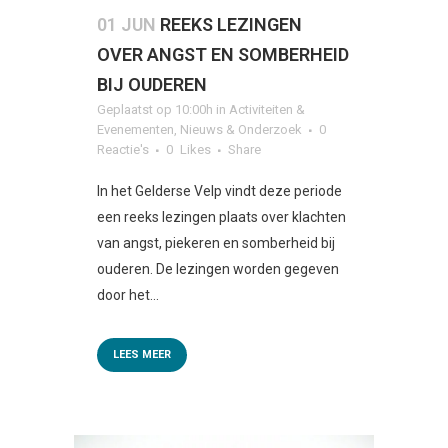
01 JUN
REEKS LEZINGEN
OVER ANGST EN SOMBERHEID
BIJ OUDEREN
Geplaatst op 10:00h
in
Activiteiten &
Evenementen
,
Nieuws & Onderzoek
0
Reactie's
0
Likes
Share
In het Gelderse Velp vindt deze periode
een reeks lezingen plaats over klachten
van angst, piekeren en somberheid bij
ouderen. De lezingen worden gegeven
door het...
LEES MEER