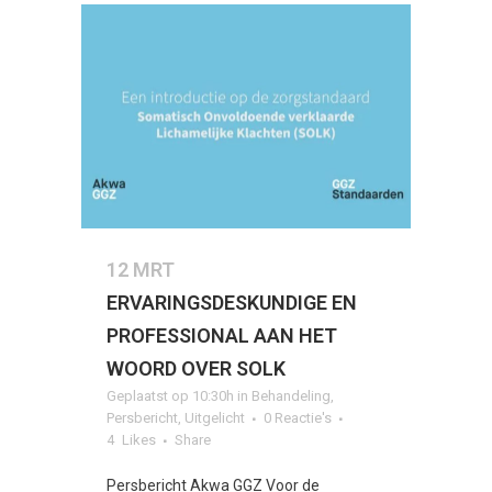
12 MRT
ERVARINGSDESKUNDIGE EN
PROFESSIONAL AAN HET
WOORD OVER SOLK
Geplaatst op 10:30h
in
Behandeling
,
Persbericht
,
Uitgelicht
0 Reactie's
4
Likes
Share
Persbericht Akwa GGZ Voor de