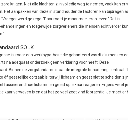
zorg krijgen. Niet alle klachten zijn volledig weg te nemen, vaak kan er 
ten. Het aanpakken van deze in standhoudende factoren kan bijdragen a
: ”Vroeger werd gezegd: ‘Daar moet je maar mee leren leven.’ Dat is
e behandelingen en toegewijde zorgverleners die mensen echt verder ku
n.”
standaard SOLK
agnose is, maar een werkhypothese die gehanteerd wordt als mensen e
arts na adequaat onderzoek geen verklaring voor heeft. Deze
rd. Binnen de zorgstandaard staat de integrale benadering centraal. 
 óf geestelijke oorzaak is, terwijl lichaam en geest niet te scheiden zijn
eel fascinerend hoe lichaam en geest op elkaar reageren. Ergens weet j
 elkaar verweven is en dat het zo veel zegt vind ik prachtig. Je moet er 
 om? Welke mogelijkheden voor behandeling zijn er? Dit staat in de