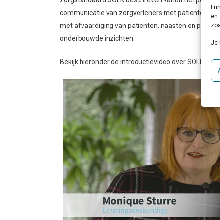
zorgstandaard SOLK
beschreven vanuit het perspec
Fun
communicatie van zorgverleners met patiënten en n
en 
zoa
met afvaardiging van patiënten, naasten en profes
onderbouwde inzichten.
Je 
Bekijk hieronder de introductievideo over SOLK.