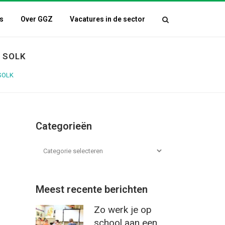
s
Over GGZ
Vacatures in de sector
r SOLK
 SOLK
Categorieën
Meest recente berichten
Zo werk je op
school aan een