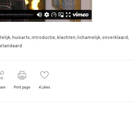
elijk
,
huisarts
,
introductie
,
klachten
,
lichamelijk
,
onverklaard
,
standaard
are
Print page
4
Likes