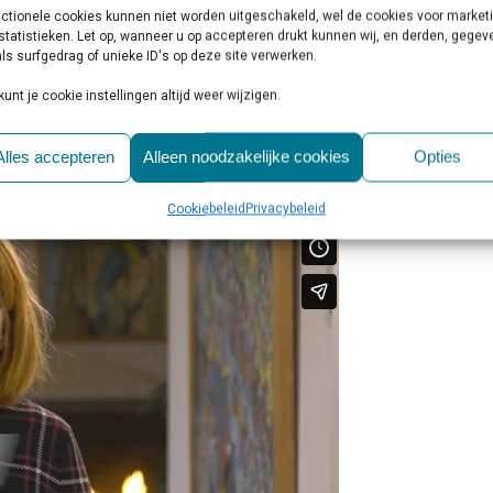
tief van de patiënt. De zorgstandaard biedt tevens handvatten om de
ctionele cookies kunnen niet worden uitgeschakeld, wel de cookies voor market
aasten te verbeteren. De zorgstandaard is ontwikkeld door een werkg
statistieken. Let op, wanneer u op accepteren drukt kunnen wij, en derden, gege
ls surfgedrag of unieke ID's op deze site verwerken.
sionals en zoveel mogelijk gebaseerd op actuele en wetenschappelijk
kunt je cookie instellingen altijd weer wijzigen.
Alles accepteren
Alleen noodzakelijke cookies
Opties
Cookiebeleid
Privacybeleid