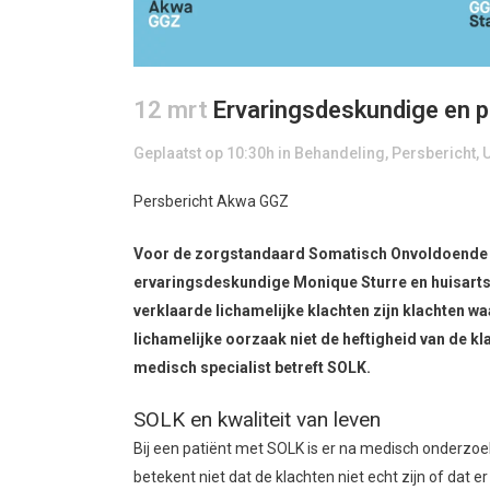
12 mrt
Ervaringsdeskundige en p
Geplaatst op 10:30h
in
Behandeling
,
Persbericht
,
U
Persbericht Akwa GGZ
Voor de zorgstandaard Somatisch Onvoldoende ve
ervaringsdeskundige Monique Sturre en huisart
verklaarde lichamelijke klachten zijn klachten waa
lichamelijke oorzaak niet de heftigheid van de kla
medisch specialist betreft SOLK.
SOLK en kwaliteit van leven
Bij een patiënt met SOLK is er na medisch onderzo
betekent niet dat de klachten niet echt zijn of dat 