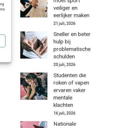
moet sport
ing
veiliger en
roep
vens
eerlijker maken
21 juli, 2026
Sneller en beter
hulp bij
problematische
schulden
20 juli, 2026
Studenten die
roken of vapen
ervaren vaker
mentale
klachten
16 juli, 2026
Nationale