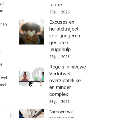
taboe
wel
an
30 juli, 2026
Excuses en
nnen
hersteltraject
voor jongeren
gesloten
jeugdhulp
en
28 juli, 2026
Te
Regels in nieuwe
.
Verlofwet
e wel
overzichtelijker
heel
en minder
complex
23 juli, 2026
Nieuwe wet