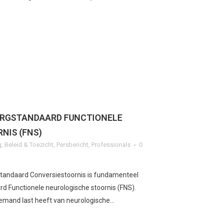
ORGSTANDAARD FUNCTIONELE
NIS (FNS)
g
,
Beleid & Toezicht
,
Persbericht
,
Professionals
0
tandaard Conversiestoornis is fundamenteel
d Functionele neurologische stoornis (FNS).
emand last heeft van neurologische...