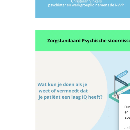
Fun
en 
zoa
Je 