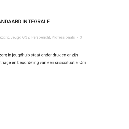
ANDAARD INTEGRALE
ezicht
,
Jeugd GGZ
,
Persbericht
,
Professionals
0
org in jeugdhulp staat onder druk en er zijn
e triage en beoordeling van een crisissituatie. Om