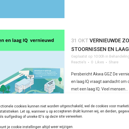
31 OKT
VERNIEUWDE Z
STOORNISSEN EN LAAG
Geplaatst op 10:00h
in
Behandelin
Reactie's
0
Likes
Share
Persbericht Akwa GGZ De verni
en laag IQ vraagt aandacht om 
met een laag IQ. Veel mensen...
ctionele cookies kunnen niet worden uitgeschakeld, wel de cookies voor market
LEES MEER
statistieken. Let op, wanneer u op accepteren drukt kunnen wij, en derden, gege
ls surfgedrag of unieke ID's op deze site verwerken.
kunt je cookie instellingen altijd weer wijzigen.