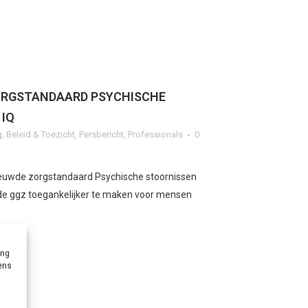
ORGSTANDAARD PSYCHISCHE
 IQ
g
,
Beleid & Toezicht
,
Persbericht
,
Professionals
0
euwde zorgstandaard Psychische stoornissen
de ggz toegankelijker te maken voor mensen
ing
vens