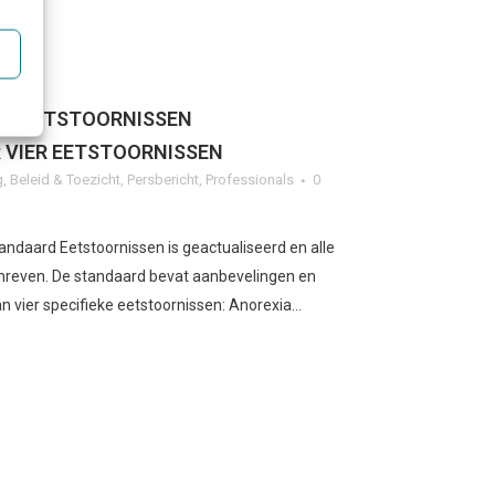
D EETSTOORNISSEN
 VIER EETSTOORNISSEN
g
,
Beleid & Toezicht
,
Persbericht
,
Professionals
0
ndaard Eetstoornissen is geactualiseerd en alle
schreven. De standaard bevat aanbevelingen en
 vier specifieke eetstoornissen: Anorexia...