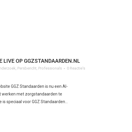
E LIVE OP GGZSTANDAARDEN.NL
nderzoek
,
Persbericht
,
Professionals
0 Reactie's
bsite GGZ Standaarden is nu een AI-
t werken met zorgstandaarden te
 is speciaal voor GGZ Standaarden...