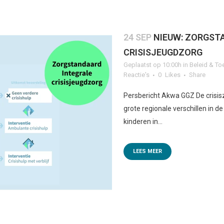
24 SEP
NIEUW: ZORGST
CRISISJEUGDZORG
Geplaatst op 10:00h
in
Beleid & To
Reactie's
0
Likes
Share
Persbericht Akwa GGZ De crisisz
grote regionale verschillen in d
kinderen in...
LEES MEER