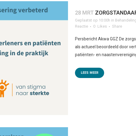
28 MRT
ZORGSTANDAAR
Geplaatst op 10:00h
in
Behandelin
Reactie
0
Likes
Share
Persbericht Akwa GGZ De zorgs
als actueel beoordeeld door ve
patiënten- en naastenvereniging
LEES MEER