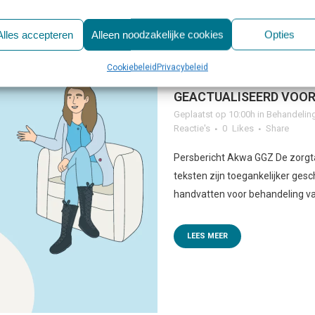
Alles accepteren
Alleen noodzakelijke cookies
Opties
Cookiebeleid
Privacybeleid
31 OKT
ZORGSTANDAAR
GEACTUALISEERD VOOR
Geplaatst op 10:00h
in
Behandelin
Reactie's
0
Likes
Share
Persbericht Akwa GGZ De zorgta
teksten zijn toegankelijker ge
handvatten voor behandeling van
LEES MEER