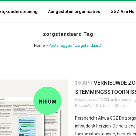
ktijkondersteuning
Aangesloten organisaties
GGZ Aan Hui
zorgstandaard Tag
Home
>
Posts tagged "zorgstandaard"
16 APR
VERNIEUWDE ZO
STEMMINGSSTOORNIS
Geplaatst op 10:00h
in
Behandelin
Reactie's
0
Likes
Share
Persbericht Akwa GGZ De zorgs
inhoudelijk herzien. De herzien
toekomstbestendige, herstelger