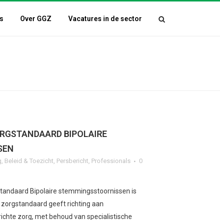
s
Over GGZ
Vacatures in de sector
RGSTANDAARD BIPOLAIRE
SEN
g
,
Beleid & Toezicht
,
Persbericht
,
Professionals
0
tandaard Bipolaire stemmingsstoornissen is
e zorgstandaard geeft richting aan
ichte zorg, met behoud van specialistische