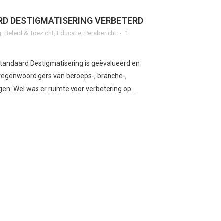
D DESTIGMATISERING VERBETERD
g
,
Beleid & Toezicht
,
Educatie
,
Persbericht
1
tandaard Destigmatisering is geëvalueerd en
rtegenwoordigers van beroeps-, branche-,
en. Wel was er ruimte voor verbetering op...