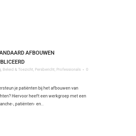
TANDAARD AFBOUWEN
BLICEERD
g
,
Beleid & Toezicht
,
Persbericht
,
Professionals
0
steun je patiënten bij het afbouwen van
chten? Hiervoor heeft een werkgroep met een
anche-, patiënten- en...