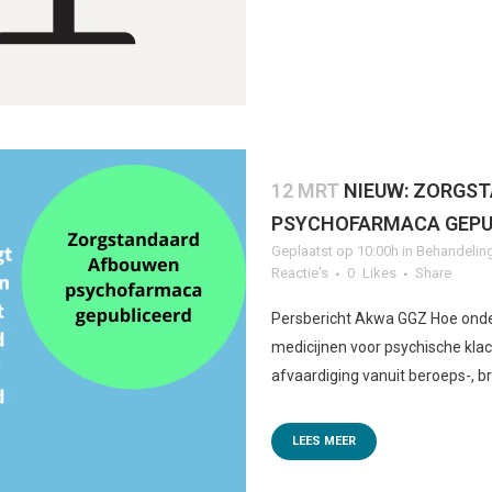
12 MRT
NIEUW: ZORGS
PSYCHOFARMACA GEPU
Geplaatst op 10:00h
in
Behandelin
Reactie's
0
Likes
Share
Persbericht Akwa GGZ Hoe onder
medicijnen voor psychische kla
afvaardiging vanuit beroeps-, br
LEES MEER