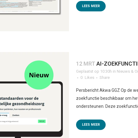
LEES MEER
12 MRT
AI-ZOEKFUNCTI
Geplaatst op 10:30h
in
Nieuws & O
0
Likes
Share
Persbericht Akwa GGZ Op de we
zoekfunctie beschikbaar om he
ondersteunen. Deze zoekfunctie
LEES MEER