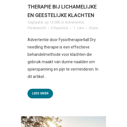
THERAPIE BIJ LICHAMELIJKE
EN GEESTELIJKE KLACHTEN
Geplaatst op 13:00h
in
Advertentie
,
Persbericht
0 Reactie's
1
Like
Share
Advertentie door Fysiotherapie4all Dry
needling therapie is een effectieve
behandelmethode voor klachten die
gebruik maakt van dunne naalden om
spierspanning en pijn te verminderen. In
dit artikel...
LEES MEER