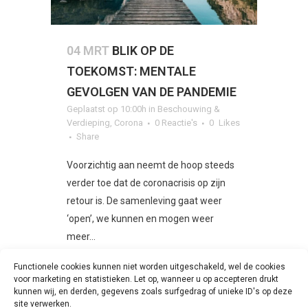
04 MRT
BLIK OP DE
TOEKOMST: MENTALE
GEVOLGEN VAN DE PANDEMIE
Geplaatst op 10:00h
in
Beschouwing &
Verdieping
,
Corona
0 Reactie's
0
Likes
Share
Voorzichtig aan neemt de hoop steeds
verder toe dat de coronacrisis op zijn
retour is. De samenleving gaat weer
‘open’, we kunnen en mogen weer
meer...
Functionele cookies kunnen niet worden uitgeschakeld, wel de cookies
LEES MEER
voor marketing en statistieken. Let op, wanneer u op accepteren drukt
kunnen wij, en derden, gegevens zoals surfgedrag of unieke ID's op deze
site verwerken.