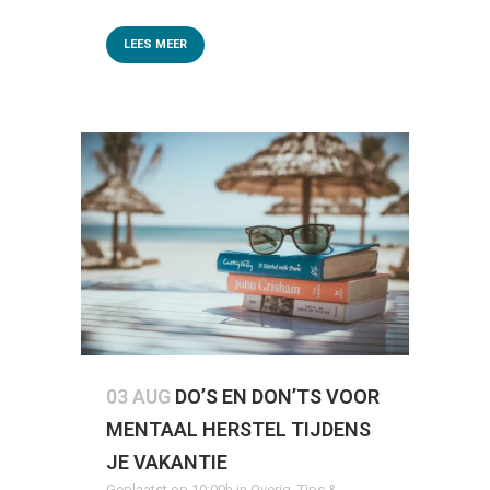
LEES MEER
03 AUG
DO’S EN DON’TS VOOR
MENTAAL HERSTEL TIJDENS
JE VAKANTIE
Geplaatst op 10:00h
in
Overig
,
Tips &