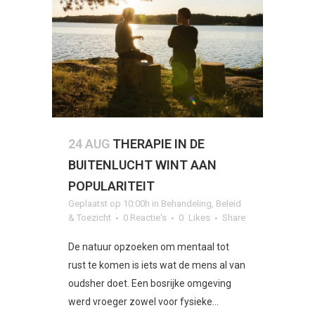
24 AUG
THERAPIE IN DE
BUITENLUCHT WINT AAN
POPULARITEIT
Geplaatst op 10:00h
in
Behandeling
,
Beleid
& Toezicht
0 Reactie's
0
Likes
Share
De natuur opzoeken om mentaal tot
rust te komen is iets wat de mens al van
oudsher doet. Een bosrijke omgeving
werd vroeger zowel voor fysieke...