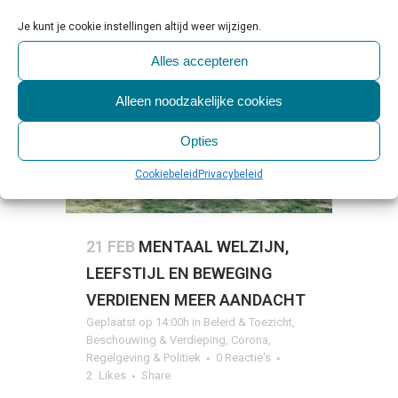
Je kunt je cookie instellingen altijd weer wijzigen.
Alles accepteren
Alleen noodzakelijke cookies
Opties
Cookiebeleid
Privacybeleid
21 FEB
MENTAAL WELZIJN,
LEEFSTIJL EN BEWEGING
VERDIENEN MEER AANDACHT
Geplaatst op 14:00h
in
Beleid & Toezicht
,
Beschouwing & Verdieping
,
Corona
,
Regelgeving & Politiek
0 Reactie's
2
Likes
Share