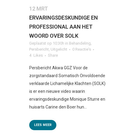
12 MRT
ERVARINGSDESKUNDIGE EN
PROFESSIONAL AAN HET
WOORD OVER SOLK
Geplaatst op 10:30h
in
Behandeling
,
Persbericht
,
Uitgelicht
0 Reactie's
4
Likes
Share
Persbericht Akwa GGZ Voor de
zorgstandaard Somatisch Onvoldoende
verklaarde Lichamelijke Klachten (SOLK)
is er een nieuwe video waarin
ervaringsdeskundige Monique Sturre en
huisarts Carine den Boer hun...
LEES MEER