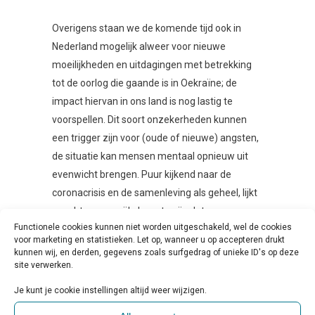
Overigens staan we de komende tijd ook in
Nederland mogelijk alweer voor nieuwe
moeilijkheden en uitdagingen met betrekking
tot de oorlog die gaande is in Oekraïne; de
impact hiervan in ons land is nog lastig te
voorspellen. Dit soort onzekerheden kunnen
een trigger zijn voor (oude of nieuwe) angsten,
de situatie kan mensen mentaal opnieuw uit
evenwicht brengen. Puur kijkend naar de
coronacrisis en de samenleving als geheel, lijkt
er echter een reële kans te zijn dat we onze
Functionele cookies kunnen niet worden uitgeschakeld, wel de cookies
veerkracht terugvinden wanneer de
voor marketing en statistieken. Let op, wanneer u op accepteren drukt
mogelijkheden in ons leven weer toenemen.
kunnen wij, en derden, gegevens zoals surfgedrag of unieke ID's op deze
site verwerken.
Lees
hier
het volledige interview met Michel
Je kunt je cookie instellingen altijd weer wijzigen.
Dückers in het artikel van Trouw.