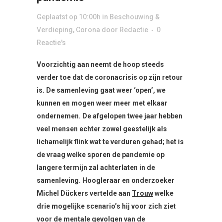
Geplaatst op 10:00h
in
Beschouwing &
Verdieping
,
Corona
door
Redactie
0
Reactie's
Voorzichtig aan neemt de hoop steeds
verder toe dat de coronacrisis op zijn retour
is. De samenleving gaat weer ‘open’, we
kunnen en mogen weer meer met elkaar
ondernemen. De afgelopen twee jaar hebben
veel mensen echter zowel geestelijk als
lichamelijk flink wat te verduren gehad; het is
de vraag welke sporen de pandemie op
langere termijn zal achterlaten in de
samenleving. Hoogleraar en onderzoeker
Michel Dückers vertelde aan
Trouw
welke
drie mogelijke scenario’s hij voor zich ziet
voor de mentale gevolgen van de