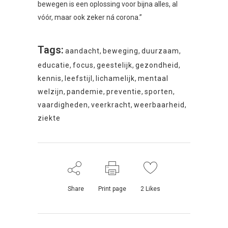
bewegen is een oplossing voor bijna alles, al
vóór, maar ook zeker ná corona.”
Tags:
aandacht
,
beweging
,
duurzaam
,
educatie
,
focus
,
geestelijk
,
gezondheid
,
kennis
,
leefstijl
,
lichamelijk
,
mentaal
welzijn
,
pandemie
,
preventie
,
sporten
,
vaardigheden
,
veerkracht
,
weerbaarheid
,
ziekte
Share
Print page
2
Likes