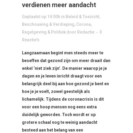
verdienen meer aandacht
Geplaatst op 14:00h
in
Beleid & Toezicht
,
Beschouwing & Verdieping
,
Corona
,
Regelgeving & Politiek
door
Redactie
0
Reactie's
Langzaamaan begint men steeds meer te
beseffen dat gezond zijn om meer draait dan
enkel ‘niet ziek zijn’. De manier waarop je je
dagen en je leven inricht draagt voor een
belangrijk deel bij aan hoe gezond je bent en
hoe je je voelt, zowel geestelijk als
lichamelijk. Tijdens de coronacrisis is dit
voor een hoop mensen nog eens extra
duidelijk geworden. Toch wordt er op
grotere schaal nog te weinig aandacht
besteed aan het belang van een