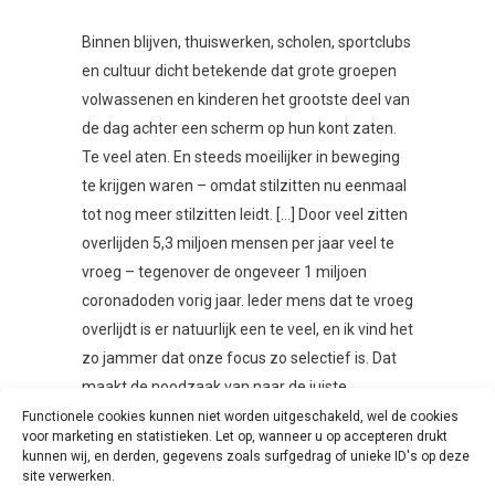
Binnen blijven, thuiswerken, scholen, sportclubs
en cultuur dicht betekende dat grote groepen
volwassenen en kinderen het grootste deel van
de dag achter een scherm op hun kont zaten.
Te veel aten. En steeds moeilijker in beweging
te krijgen waren – omdat stilzitten nu eenmaal
tot nog meer stilzitten leidt. […] Door veel zitten
overlijden 5,3 miljoen mensen per jaar veel te
vroeg – tegenover de ongeveer 1 miljoen
coronadoden vorig jaar. Ieder mens dat te vroeg
overlijdt is er natuurlijk een te veel, en ik vind het
zo jammer dat onze focus zo selectief is. Dat
maakt de noodzaak van naar de juiste
oplossing kijken niet zichtbaar.”
Functionele cookies kunnen niet worden uitgeschakeld, wel de cookies
voor marketing en statistieken. Let op, wanneer u op accepteren drukt
kunnen wij, en derden, gegevens zoals surfgedrag of unieke ID's op deze
Beleid aanpassen
site verwerken.