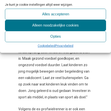
De Vries: “Mensen hebben elkaar nodig voor
Je kunt je cookie instellingen altijd weer wijzigen.
een gezonde leefstijl, die daarbij – als het aan
mij ligt – op elke denkbare manier gestimuleerd
Alles accepteren
zou moeten worden. Overal, en extra in
Alleen noodzakelijke cookies
gebieden en wijken waar mensen automatisch
naar ongezond voedsel grijpen en weinig
Opties
bewegen, uit armoede en sociale achterstand.
Begin op de basisschool, of zelfs al op de
Cookiebeleid
Privacybeleid
kinderopvang. Leer kinderen wat gezond eten
is. Maak gezond voedsel goedkoper, en
ongezond voedsel duurder. Laat kinderen zo
jong mogelijk bewegen onder begeleiding van
een vakdocent. Laat ze veel buitenspelen. Ga
op zoek naar wat kinderen leuk vinden om te
doen. Jong geleerd is oud gedaan. Investeer in
sport als middel, in plaats van sport als doel.”
Volgens de ex-profwielrenner is er ook een