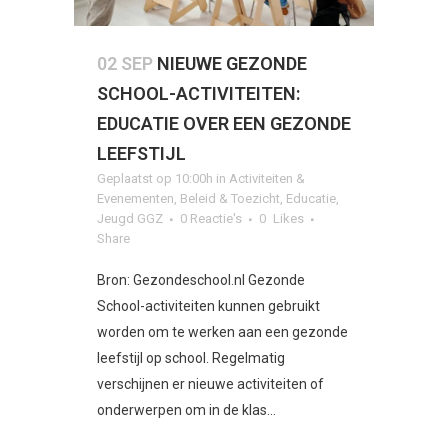
02 SEP
NIEUWE GEZONDE
SCHOOL-ACTIVITEITEN:
EDUCATIE OVER EEN GEZONDE
LEEFSTIJL
Geplaatst op 10:00h
in
Activiteiten &
Evenementen
,
Beleid & Toezicht
,
Educatie
,
Jeugd GGZ
0 Reactie's
0
Likes
Share
Bron: Gezondeschool.nl Gezonde
School-activiteiten kunnen gebruikt
worden om te werken aan een gezonde
leefstijl op school. Regelmatig
verschijnen er nieuwe activiteiten of
onderwerpen om in de klas...