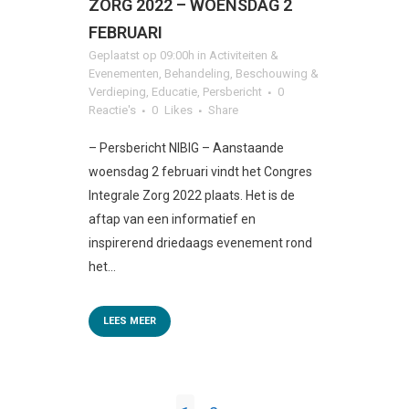
ZORG 2022 – WOENSDAG 2
FEBRUARI
Geplaatst op 09:00h
in
Activiteiten &
Evenementen
,
Behandeling
,
Beschouwing &
Verdieping
,
Educatie
,
Persbericht
0
Reactie's
0
Likes
Share
– Persbericht NIBIG – Aanstaande
woensdag 2 februari vindt het Congres
Integrale Zorg 2022 plaats. Het is de
aftap van een informatief en
inspirerend driedaags evenement rond
het...
LEES MEER