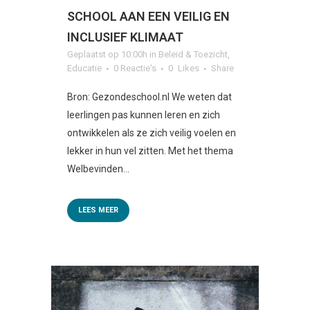
SCHOOL AAN EEN VEILIG EN
INCLUSIEF KLIMAAT
Geplaatst op 10:00h
in
Beleid & Toezicht
,
Educatie
0 Reactie's
0
Likes
Share
Bron: Gezondeschool.nl We weten dat
leerlingen pas kunnen leren en zich
ontwikkelen als ze zich veilig voelen en
lekker in hun vel zitten. Met het thema
Welbevinden...
LEES MEER