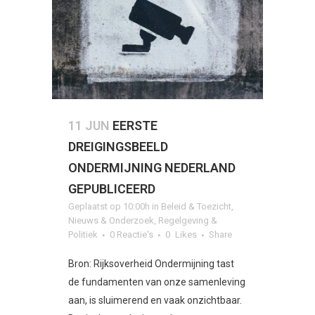
11 JUN
EERSTE
DREIGINGSBEELD
ONDERMIJNING NEDERLAND
GEPUBLICEERD
Geplaatst op 10:00h
in
Beleid & Toezicht
,
Nieuws & Onderzoek
,
Regelgeving &
Politiek
0 Reactie's
0
Likes
Share
Bron: Rijksoverheid Ondermijning tast
de fundamenten van onze samenleving
aan, is sluimerend en vaak onzichtbaar.