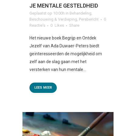
JE MENTALE GESTELDHEID
Geplaatst op 10:00h
in
Behandeling
,
Beschouwing & Verdieping
,
Persbericht
0
Reactie's
0
Likes
Share
Het nieuwe boek Begrijp en Ontdek
Jezelf van Ada Duwaer-Peters biedt
geïnteresseerden de mogelijkheid om
zelf aan de slag gaan met het
versterken van hun mentale...
LEES MEER