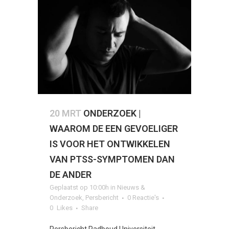
20 MRT
ONDERZOEK |
WAAROM DE EEN GEVOELIGER
IS VOOR HET ONTWIKKELEN
VAN PTSS-SYMPTOMEN DAN
DE ANDER
Geplaatst op 10:00h
in
Nieuws &
Onderzoek
,
Persbericht
0 Reactie's
0
Likes
Share
Persbericht Radboud Universiteit