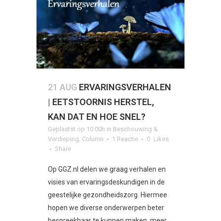
21 AUG
ERVARINGSVERHALEN
| EETSTOORNIS HERSTEL,
KAN DAT EN HOE SNEL?
Geplaatst op 10:00h
in
Beschouwing &
Verdieping
,
Column
1 Reactie
0
Likes
Share
Op GGZ.nl delen we graag verhalen en
visies van ervaringsdeskundigen in de
geestelijke gezondheidszorg. Hiermee
hopen we diverse onderwerpen beter
bespreekbaar te kunnen maken, meer