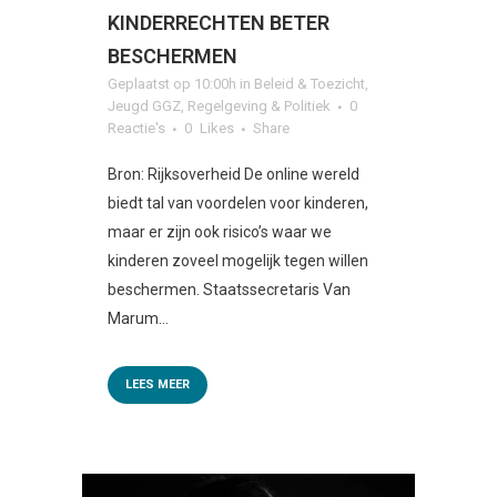
KINDERRECHTEN BETER
BESCHERMEN
Geplaatst op 10:00h
in
Beleid & Toezicht
,
Jeugd GGZ
,
Regelgeving & Politiek
0
Reactie's
0
Likes
Share
Bron: Rijksoverheid De online wereld
biedt tal van voordelen voor kinderen,
maar er zijn ook risico’s waar we
kinderen zoveel mogelijk tegen willen
beschermen. Staatssecretaris Van
Marum...
LEES MEER