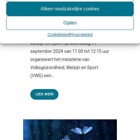
Geplaatst op 10:00h
in
Activiteiten &
Alleen noodzakelijke cookies
Evenementen
,
Educatie
,
Persbericht
,
Regelgeving & Politiek
0 Reactie's
0
Likes
Share
Opties
Cookiebeleid
Privacybeleid
Bron: Ministerie van Volksgezondheid,
Welzijn en Sport Op woensdag 11
september 2024 van 11.00 tot 12.15 uur
organiseert het ministerie van
Volksgezondheid, Welzijn en Sport
(VWS) een...
LEES MEER