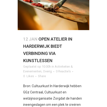
12 JAN
OPEN ATELIER IN
HARDERWIJK BIEDT
VERBINDING VIA
KUNSTLESSEN
Geplaatst op 10:00h
in
Activiteiten &
Evenementen
,
Overig
0 Reactie's
0
Likes
Share
Bron: Cultuurkust In Harderwijk hebben
GGz Centraal, Cultuurkust en
welzijnsorganisatie Zorgdat de handen
ineengeslagen om een plek te creëren