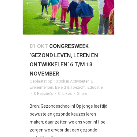
01 OKT
CONGRESWEEK
‘GEZOND LEVEN, LEREN EN
ONTWIKKELEN’ 6 T/M 13
NOVEMBER
Geplaatst op 10:00h
in
Activiteiten &
Evenementen
,
Beleid & Toezicht
,
Educatie
0 Reactie's
0
Likes
Share
Bron: Gezondeschool.nl Op jonge leeftijd
bewuste en gezonde keuzes leren
maken; daar zetten we ons voor in! Hoe
zorgen we ervoor dat een gezonde