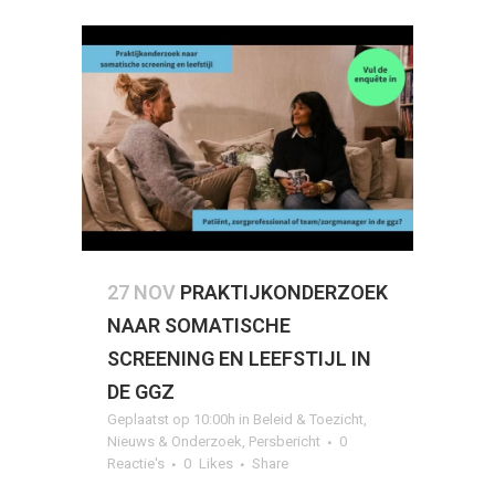
27 NOV
PRAKTIJKONDERZOEK
NAAR SOMATISCHE
SCREENING EN LEEFSTIJL IN
DE GGZ
Geplaatst op 10:00h
in
Beleid & Toezicht
,
Nieuws & Onderzoek
,
Persbericht
0
Reactie's
0
Likes
Share