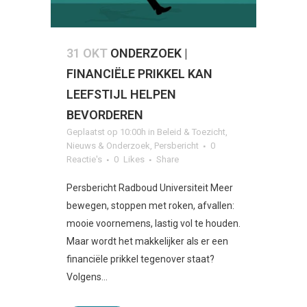
31 OKT
ONDERZOEK |
FINANCIËLE PRIKKEL KAN
LEEFSTIJL HELPEN
BEVORDEREN
Geplaatst op 10:00h
in
Beleid & Toezicht
,
Nieuws & Onderzoek
,
Persbericht
0
Reactie's
0
Likes
Share
Persbericht Radboud Universiteit Meer
bewegen, stoppen met roken, afvallen:
mooie voornemens, lastig vol te houden.
Maar wordt het makkelijker als er een
financiële prikkel tegenover staat?
Volgens...