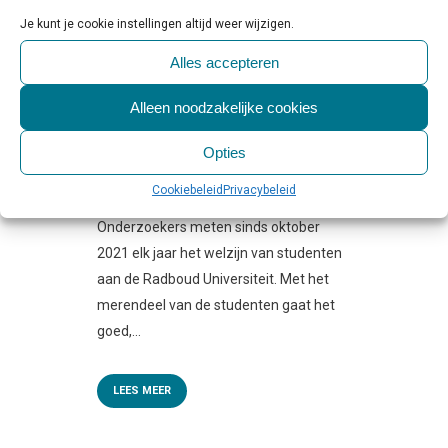
ONDERZOEK NAAR
Je kunt je cookie instellingen altijd weer wijzigen.
STUDENTENWELZIJN: ‘VEEL
Alles accepteren
GAAT GOED, MAAR OOK
PUNTEN VAN ZORG’
Alleen noodzakelijke cookies
Geplaatst op 10:00h
in
Beleid & Toezicht
,
Nieuws & Onderzoek
,
Studeren
0
Opties
Reactie's
0
Likes
Share
Cookiebeleid
Privacybeleid
Persbericht Radboud Universiteit
Onderzoekers meten sinds oktober
2021 elk jaar het welzijn van studenten
aan de Radboud Universiteit. Met het
merendeel van de studenten gaat het
goed,...
LEES MEER