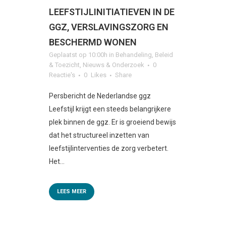
LEEFSTIJLINITIATIEVEN IN DE
GGZ, VERSLAVINGSZORG EN
BESCHERMD WONEN
Geplaatst op 10:00h
in
Behandeling
,
Beleid
& Toezicht
,
Nieuws & Onderzoek
0
Reactie's
0
Likes
Share
Persbericht de Nederlandse ggz
Leefstijl krijgt een steeds belangrijkere
plek binnen de ggz. Er is groeiend bewijs
dat het structureel inzetten van
leefstijlinterventies de zorg verbetert.
Het...
LEES MEER