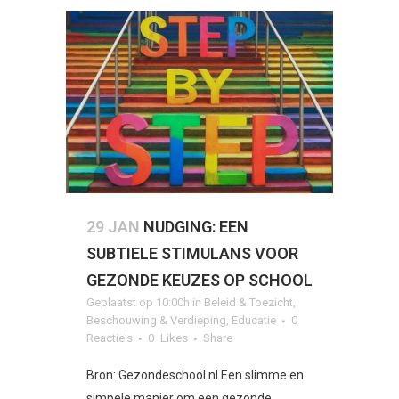
29 JAN
NUDGING: EEN
SUBTIELE STIMULANS VOOR
GEZONDE KEUZES OP SCHOOL
Geplaatst op 10:00h
in
Beleid & Toezicht
,
Beschouwing & Verdieping
,
Educatie
0
Reactie's
0
Likes
Share
Bron: Gezondeschool.nl Een slimme en
simpele manier om een gezonde