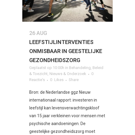
26 AUG
LEEFSTIJLINTERVENTIES
ONMISBAAR IN GEESTELIJKE
GEZONDHEIDSZORG
Geplaatst op 10:00h
in
Behandeling
,
Beleid
& Toezicht
,
Nieuws & Onderzoek
0
Reactie's
0
Likes
Share
Bron: de Nederlandse ggz Nieuw
internationaal rapport: investeren in
leefstijl kan levensverwachtingskloof
van 15 jaar verkleinen voor mensen met
psychische aandoeningen. De
geestelijke gezondheidszorg moet