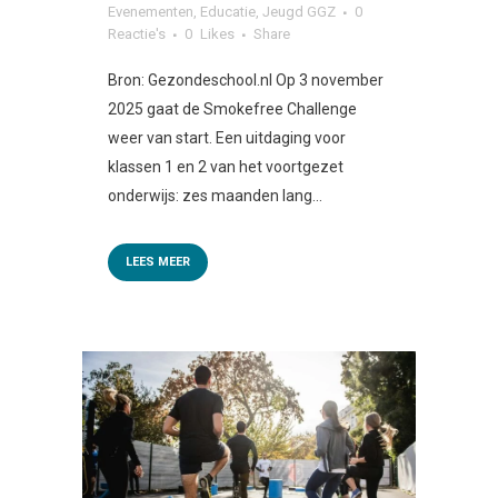
Evenementen
,
Educatie
,
Jeugd GGZ
0
Reactie's
0
Likes
Share
Bron: Gezondeschool.nl Op 3 november
2025 gaat de Smokefree Challenge
weer van start. Een uitdaging voor
klassen 1 en 2 van het voortgezet
onderwijs: zes maanden lang...
LEES MEER