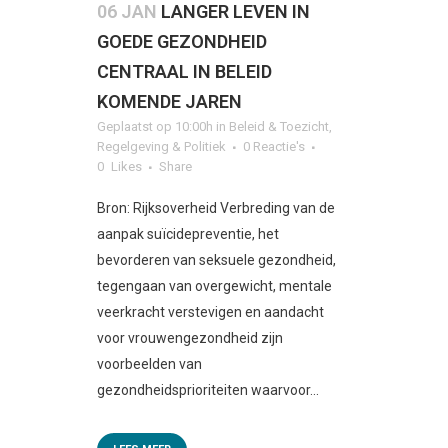
06 JAN
LANGER LEVEN IN
GOEDE GEZONDHEID
CENTRAAL IN BELEID
KOMENDE JAREN
Geplaatst op 10:00h
in
Beleid & Toezicht
,
Regelgeving & Politiek
0 Reactie's
0
Likes
Share
Bron: Rijksoverheid Verbreding van de
aanpak suïcidepreventie, het
bevorderen van seksuele gezondheid,
tegengaan van overgewicht, mentale
veerkracht verstevigen en aandacht
voor vrouwengezondheid zijn
voorbeelden van
gezondheidsprioriteiten waarvoor...