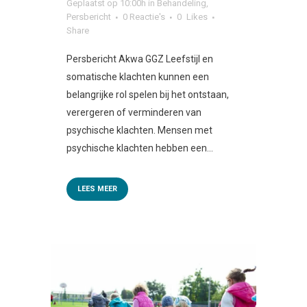
Geplaatst op 10:00h
in
Behandeling
,
Persbericht
0 Reactie's
0
Likes
Share
Persbericht Akwa GGZ Leefstijl en
somatische klachten kunnen een
belangrijke rol spelen bij het ontstaan,
verergeren of verminderen van
psychische klachten. Mensen met
psychische klachten hebben een...
LEES MEER