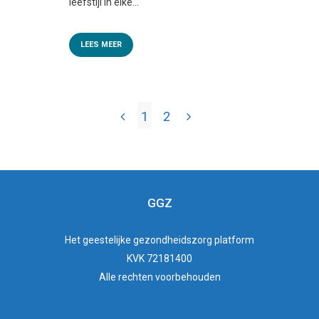
leefstijl in elke...
LEES MEER
1
2
GGZ
Het
geestelijke gezondheidszorg
platform
KVK 72181400
Alle rechten voorbehouden