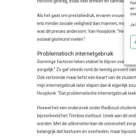
risicovol gedrag, zoals veel drinken en cannabis ge
Fun
en 
zoa
Als het gaat om prestatiedruk, ervaren vrouwen en 
iets minder sociale veiligheid dan mannen, maar we
Je 
was dit precies andersom. Van Hooijdonk: “Het lijkt 
sociaal gesteund voelen.”
Problematisch internetgebruik
Sommige factoren leken stabiel te blijven over de j
zorgelijk.” Zo gaf steeds rond de twintig procent va
Ook vertoonde maar liefst een kwart van de studente
mijn internetgebruik later slapen dan ik eigenlijk zou w
Hooijdonk: “Dat problematische internetgebruik leek 
Hoewel het een onderzoek onder Radboud-studenten 
bijvoorbeeld het Trimbos instituut. Uniek aan dit ond
worden. Met de uitkomsten kan de universiteit zorge
belangrijk dat besturen en overheden, maar bijvoo