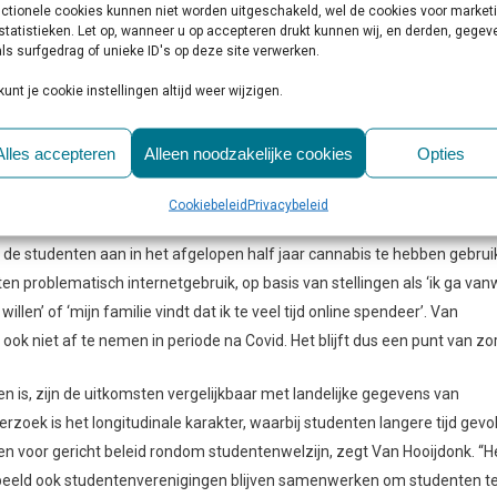
bruiken of ongezonder eten.
ctionele cookies kunnen niet worden uitgeschakeld, wel de cookies voor market
statistieken. Let op, wanneer u op accepteren drukt kunnen wij, en derden, gege
ls surfgedrag of unieke ID's op deze site verwerken.
masterstudenten die het sterkst. Daarnaast ervaren vrouwelijke studen
l weer meer sociale steun van medestudenten. Bij internationale stude
kunt je cookie instellingen altijd weer wijzigen.
bij die groep wat langer te duren voordat ze aansluiting vinden en zich d
Alles accepteren
Alleen noodzakelijke cookies
Opties
Cookiebeleid
Privacybeleid
aren, volgens de onderzoeker. “Bij sommige thema’s is dat misschien
n de studenten aan in het afgelopen half jaar cannabis te hebben gebruik
n problematisch internetgebruik, op basis van stellingen als ‘ik ga va
illen’ of ‘mijn familie vindt dat ik te veel tijd online spendeer’. Van
ook niet af te nemen in periode na Covid. Het blijft dus een punt van zor
is, zijn de uitkomsten vergelijkbaar met landelijke gegevens van
erzoek is het longitudinale karakter, waarbij studenten langere tijd gevo
n voor gericht beleid rondom studentenwelzijn, zegt Van Hooijdonk. “He
rbeeld ook studentenverenigingen blijven samenwerken om studenten t