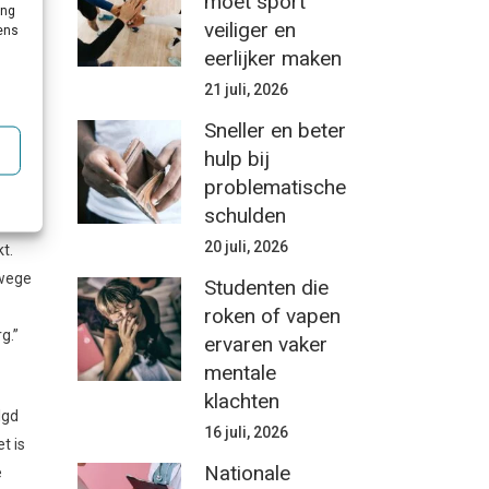
moet sport
ing
veiliger en
vens
eerlijker maken
ten
nten
21 juli, 2026
us
Sneller en beter
hulp bij
problematische
schulden
20 juli, 2026
t.
nwege
Studenten die
roken of vapen
g.”
ervaren vaker
mentale
klachten
lgd
16 juli, 2026
t is
Nationale
e