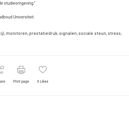
nde studieomgeving.”
dboud Universiteit.
ijl
,
monitoren
,
prestatiedruk
,
signalen
,
sociale steun
,
stress
,
are
Print page
0
Likes