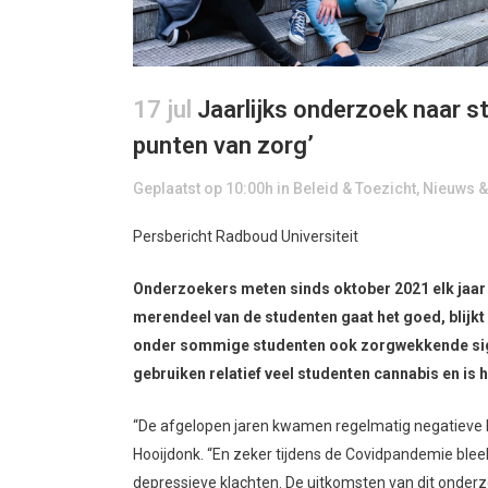
17 jul
Jaarlijks onderzoek naar s
punten van zorg’
Geplaatst op 10:00h
in
Beleid & Toezicht
,
Nieuws 
Persbericht Radboud Universiteit
Onderzoekers meten sinds oktober 2021 elk jaar h
merendeel van de studenten gaat het goed, blijkt
onder sommige studenten ook zorgwekkende signa
gebruiken relatief veel studenten cannabis en is 
“De afgelopen jaren kwamen regelmatig negatieve b
Hooijdonk. “En zeker tijdens de Covidpandemie bleek
depressieve klachten. De uitkomsten van dit onderzo