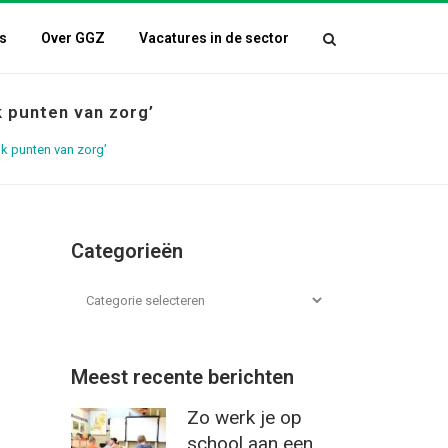
s
Over GGZ
Vacatures in de sector
k punten van zorg’
ok punten van zorg’
Categorieën
Meest recente berichten
Zo werk je op
school aan een