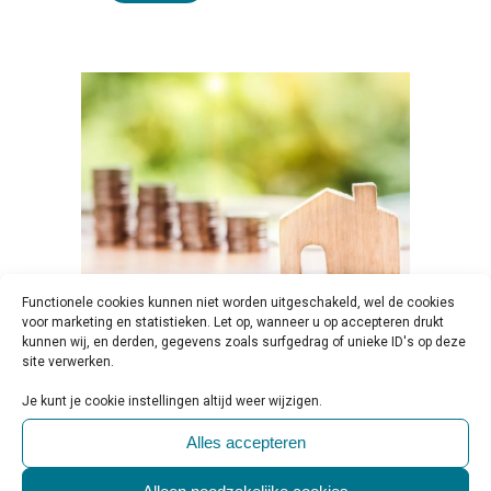
Functionele cookies kunnen niet worden uitgeschakeld, wel de cookies
voor marketing en statistieken. Let op, wanneer u op accepteren drukt
22 DEC
PILOT AFGEROND MET
kunnen wij, en derden, gegevens zoals surfgedrag of unieke ID's op deze
site verwerken.
‘BASISINKOMEN’ VOOR
FORENSISCHE PATIËNTEN
Je kunt je cookie instellingen altijd weer wijzigen.
Geplaatst op 10:00h
in
Beleid & Toezicht
,
Alles accepteren
Nieuws & Onderzoek
,
Regelgeving &
Politiek
0 Reactie's
0
Likes
Share