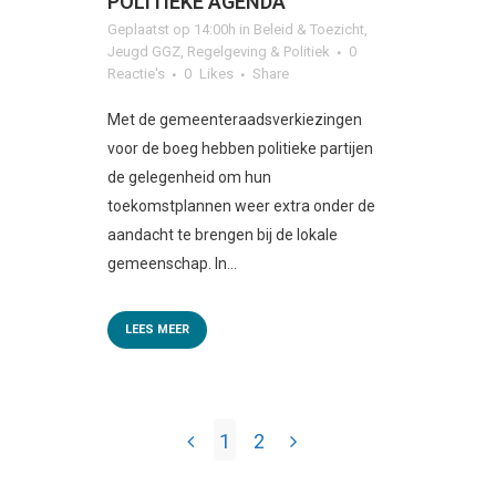
POLITIEKE AGENDA
Geplaatst op 14:00h
in
Beleid & Toezicht
,
Jeugd GGZ
,
Regelgeving & Politiek
0
Reactie's
0
Likes
Share
Met de gemeenteraadsverkiezingen
voor de boeg hebben politieke partijen
de gelegenheid om hun
toekomstplannen weer extra onder de
aandacht te brengen bij de lokale
gemeenschap. In...
LEES MEER
1
2