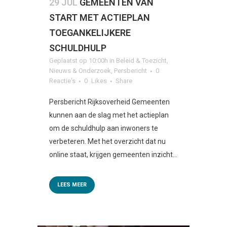
29 JUL
GEMEENTEN VAN
START MET ACTIEPLAN
TOEGANKELIJKERE
SCHULDHULP
Geplaatst op 10:00h
in
Beleid & Toezicht
,
Nieuws & Onderzoek
,
Persbericht
0
Reactie's
0
Likes
Share
Persbericht Rijksoverheid Gemeenten
kunnen aan de slag met het actieplan
om de schuldhulp aan inwoners te
verbeteren. Met het overzicht dat nu
online staat, krijgen gemeenten inzicht...
LEES MEER