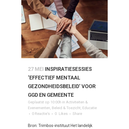
27 MEI
INSPIRATIESESSIES
‘EFFECTIEF MENTAAL
GEZONDHEIDSBELEID’ VOOR
GGD EN GEMEENTE
Geplaatst op 10:00h
in
Activiteiten &
Evenementen
,
Beleid & Toezicht
,
Educatie
0 Reactie's
0
Likes
Share
Bron: Trimbos-instituut Het landelijk