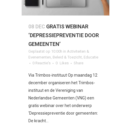
08 DEC
GRATIS WEBINAR
‘DEPRESSIEPREVENTIE DOOR
GEMEENTEN’
Geplaatst op 10:00h
in
Activiteiten &
Evenementen
,
Beleid & Toezicht
,
Educatie
0 Reactie's
0
Likes
Share
Via Trimbos-instituut Op maandag 12
december organiseren het Trimbos-
instituut en de Vereniging van
Nederlandse Gemeenten (VNG) een
gratis webinar over het onderwerp
‘Depressiepreventie door gemeenten:
De kracht...