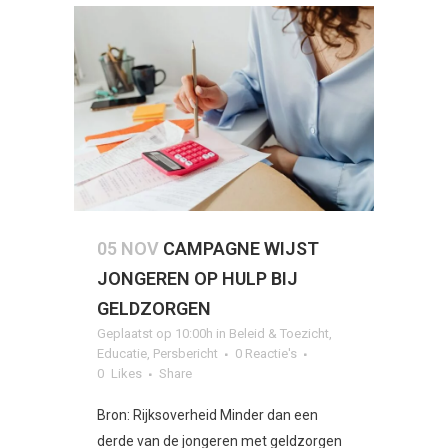
05 NOV
CAMPAGNE WIJST
JONGEREN OP HULP BIJ
GELDZORGEN
Geplaatst op 10:00h
in
Beleid & Toezicht
,
Educatie
,
Persbericht
0 Reactie's
0
Likes
Share
Bron: Rijksoverheid Minder dan een
derde van de jongeren met geldzorgen