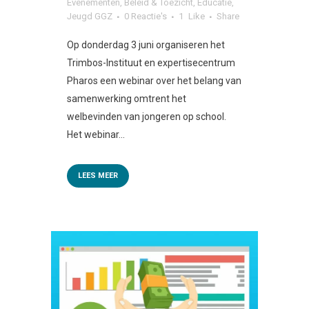
Evenementen
,
Beleid & Toezicht
,
Educatie
,
Jeugd GGZ
0 Reactie's
1
Like
Share
Op donderdag 3 juni organiseren het
Trimbos-Instituut en expertisecentrum
Pharos een webinar over het belang van
samenwerking omtrent het
welbevinden van jongeren op school.
Het webinar...
LEES MEER