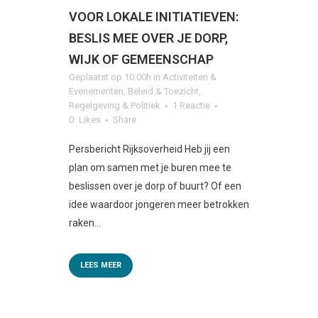
VOOR LOKALE INITIATIEVEN:
BESLIS MEE OVER JE DORP,
WIJK OF GEMEENSCHAP
Geplaatst op 10:00h
in
Activiteiten &
Evenementen
,
Beleid & Toezicht
,
Regelgeving & Politiek
1 Reactie
0
Likes
Share
Persbericht Rijksoverheid Heb jij een
plan om samen met je buren mee te
beslissen over je dorp of buurt? Of een
idee waardoor jongeren meer betrokken
raken...
LEES MEER