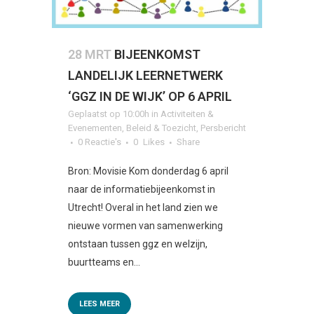
28 MRT
BIJEENKOMST
LANDELIJK LEERNETWERK
‘GGZ IN DE WIJK’ OP 6 APRIL
Geplaatst op 10:00h
in
Activiteiten &
Evenementen
,
Beleid & Toezicht
,
Persbericht
0 Reactie's
0
Likes
Share
Bron: Movisie Kom donderdag 6 april
naar de informatiebijeenkomst in
Utrecht! Overal in het land zien we
nieuwe vormen van samenwerking
ontstaan tussen ggz en welzijn,
buurtteams en...
LEES MEER