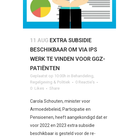
11 AUG
EXTRA SUBSIDIE
BESCHIKBAAR OM VIA IPS
WERK TE VINDEN VOOR GGZ-
PATIËNTEN
Geplaatst op 10:00h
in
Behandeling
,
Regelgeving & Politiek
0 Reactie's
0
Likes
Share
Carola Schouten, minister voor
Armoedebeleid, Participatie en
Pensioenen, heeft aangekondigd dat er
voor 2022 en 2023 extra subsidie
beschikbaar is gesteld voor de re-