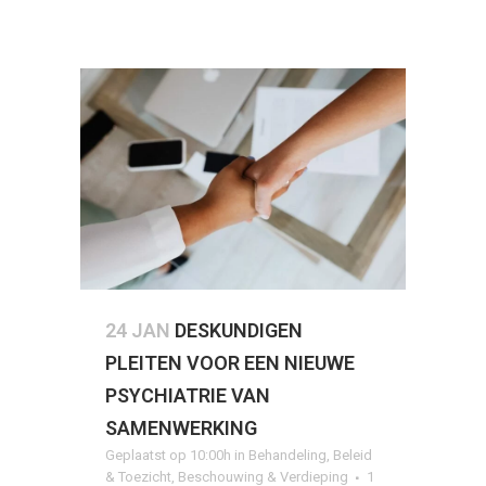
24 JAN
DESKUNDIGEN
PLEITEN VOOR EEN NIEUWE
PSYCHIATRIE VAN
SAMENWERKING
Geplaatst op 10:00h
in
Behandeling
,
Beleid
& Toezicht
,
Beschouwing & Verdieping
1