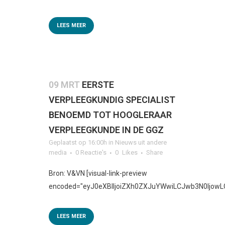
LEES MEER
09 MRT
EERSTE
VERPLEEGKUNDIG SPECIALIST
BENOEMD TOT HOOGLERAAR
VERPLEEGKUNDE IN DE GGZ
Geplaatst op 16:00h
in
Nieuws uit andere
media
0 Reactie's
0
Likes
Share
Bron: V&VN [visual-link-preview
encoded="eyJ0eXBlIjoiZXh0ZXJuYWwiLCJwb3N0Ij
LEES MEER