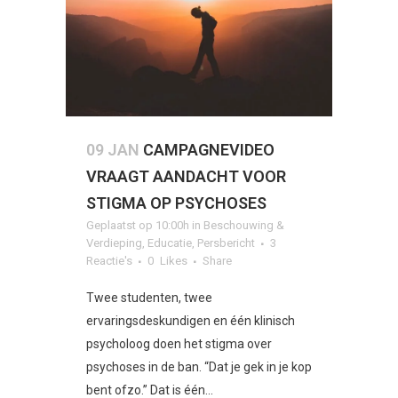
09 JAN
CAMPAGNEVIDEO
VRAAGT AANDACHT VOOR
STIGMA OP PSYCHOSES
Geplaatst op 10:00h
in
Beschouwing &
Verdieping
,
Educatie
,
Persbericht
3
Reactie's
0
Likes
Share
Twee studenten, twee
ervaringsdeskundigen en één klinisch
psycholoog doen het stigma over
psychoses in de ban. “Dat je gek in je kop
bent ofzo.” Dat is één...