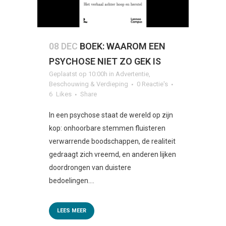
08 DEC
BOEK: WAAROM EEN
PSYCHOSE NIET ZO GEK IS
Geplaatst op 10:00h
in
Advertentie
,
Beschouwing & Verdieping
0 Reactie's
6
Likes
Share
In een psychose staat de wereld op zijn
kop: onhoorbare stemmen fluisteren
verwarrende boodschappen, de realiteit
gedraagt zich vreemd, en anderen lijken
doordrongen van duistere
bedoelingen....
LEES MEER