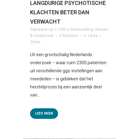
LANGDURIGE PSYCHOTISCHE
KLACHTEN BETER DAN
VERWACHT
Geplaatst op 11:00h
in
Behandeling
,
Nieuws
& Onderzoek
2 Reactie's
0
Likes
Share
Uit een grootschalig Nederlands
onderzoek – waar ruim 2300 patiënten
uit verschillende ggz-instellingen aan
meededen – is gebleken dat het
herstelproces bij een aanzienlijk deel
van...
LEES MEER