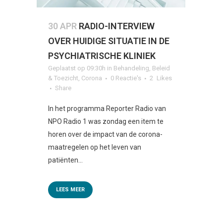
30 APR
RADIO-INTERVIEW
OVER HUIDIGE SITUATIE IN DE
PSYCHIATRISCHE KLINIEK
Geplaatst op 09:30h
in
Behandeling
,
Beleid
& Toezicht
,
Corona
0 Reactie's
2
Likes
Share
In het programma Reporter Radio van
NPO Radio 1 was zondag een item te
horen over de impact van de corona-
maatregelen op het leven van
patiënten...
LEES MEER