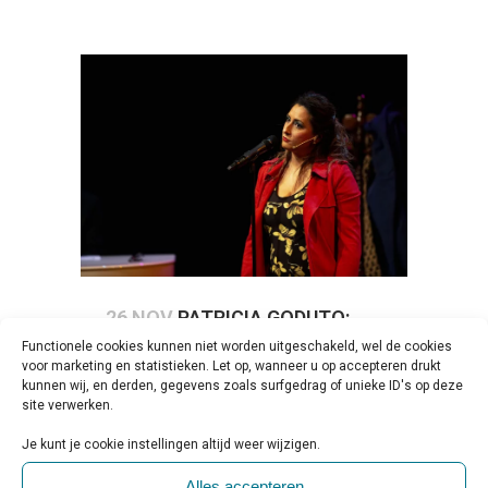
26 NOV
PATRICIA GODUTO:
Functionele cookies kunnen niet worden uitgeschakeld, wel de cookies
VAN PSYCHIATRISCHE
voor marketing en statistieken. Let op, wanneer u op accepteren drukt
INSTELLING NAAR MUZIKAAL
kunnen wij, en derden, gegevens zoals surfgedrag of unieke ID's op deze
site verwerken.
PODIUM
Geplaatst op 10:00h
in
Activiteiten &
Je kunt je cookie instellingen altijd weer wijzigen.
Evenementen
,
Beschouwing & Verdieping
,
Alles accepteren
Uitgelicht
0 Reactie's
0
Likes
Share