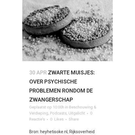
30 APR
ZWARTE MUISJES:
OVER PSYCHISCHE
PROBLEMEN RONDOM DE
ZWANGERSCHAP
Geplaatst op 10:00h
in
Beschouwing &
Verdieping
,
Podcasts
,
Uitgelicht
0
Reactie's
0
Likes
Share
Bron: heyhetisoke.nl, Rijksoverheid