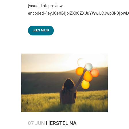
[visual-link-preview
encoded="eyJ0eXBlIjoiZXh0ZXJuYWwiLCJwb3N0Ijo
LEES MEER
07 JUN
HERSTEL NA