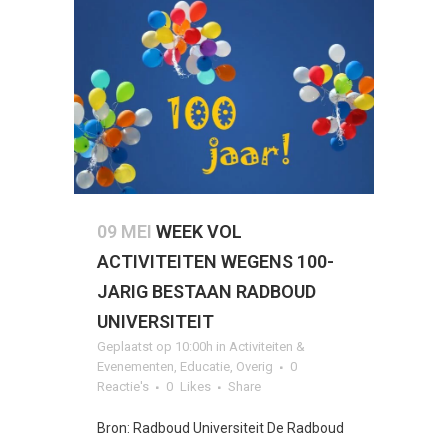
09 MEI
WEEK VOL
ACTIVITEITEN WEGENS 100-
JARIG BESTAAN RADBOUD
UNIVERSITEIT
Geplaatst op 10:00h
in
Activiteiten &
Evenementen
,
Educatie
,
Overig
0
Reactie's
0
Likes
Share
Bron: Radboud Universiteit De Radboud