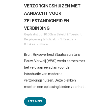
VERZORGINGSHUIZEN MET
AANDACHT VOOR
ZELFSTANDIGHEID EN
VERBINDING
Geplaatst op 10:00h
in
Beleid & Toezicht
,
Regelgeving & Politiek
1 Reactie
0
Likes
Share
Bron: Rijksoverheid Staatssecretaris
Pouw-Verweij (VWS) werkt samen met
het veld aan een plan voor de
introductie van moderne
verzorgingshuizen. Deze plekken
moeten een oplossing bieden voor het...
LEES MEER