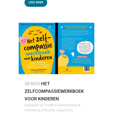
LEES MEER
28 NOV
HET
ZELFCOMPASSIEWERKBOEK
VOOR KINDEREN
Geplaatst op 10:00h
in
Beschouwing &
Verdieping
,
Educatie
,
Jeugd GGZ
,