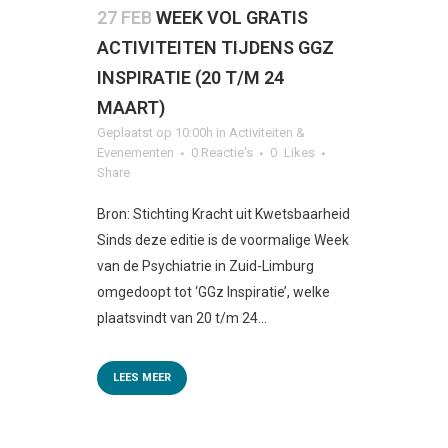
27 FEB
WEEK VOL GRATIS
ACTIVITEITEN TIJDENS GGZ
INSPIRATIE (20 T/M 24
MAART)
Geplaatst op 10:00h
in
Activiteiten &
Evenementen
0 Reactie's
0
Likes
Share
Bron: Stichting Kracht uit Kwetsbaarheid
Sinds deze editie is de voormalige Week
van de Psychiatrie in Zuid-Limburg
omgedoopt tot ‘GGz Inspiratie’, welke
plaatsvindt van 20 t/m 24...
LEES MEER