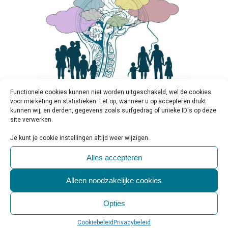
Functionele cookies kunnen niet worden uitgeschakeld, wel de cookies
voor marketing en statistieken. Let op, wanneer u op accepteren drukt
01 JUN
BREINFESTIVAL ‘OVER
kunnen wij, en derden, gegevens zoals surfgedrag of unieke ID's op deze
site verwerken.
DE KOP’ BRENGT
NEUROWETENSCHAP NAAR
Je kunt je cookie instellingen altijd weer wijzigen.
BREDER PUBLIEK
Alles accepteren
Geplaatst op 10:00h
in
Activiteiten &
Evenementen
,
Educatie
0 Reactie's
Alleen noodzakelijke cookies
0
Likes
Share
Opties
Bron: Universiteit Leiden Eten, slapen,
navigeren: het zijn voor velen van ons
Cookiebeleid
Privacybeleid