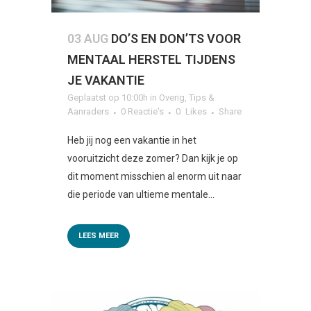
03 AUG
DO’S EN DON’TS VOOR
MENTAAL HERSTEL TIJDENS
JE VAKANTIE
Geplaatst op 10:00h
in
Overig
,
Tips &
Aanraders
0 Reactie's
0
Likes
Share
Heb jij nog een vakantie in het
vooruitzicht deze zomer? Dan kijk je op
dit moment misschien al enorm uit naar
die periode van ultieme mentale...
LEES MEER