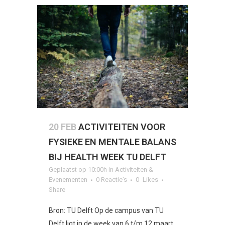
20 FEB
ACTIVITEITEN VOOR
FYSIEKE EN MENTALE BALANS
BIJ HEALTH WEEK TU DELFT
Geplaatst op 10:00h
in
Activiteiten &
Evenementen
0 Reactie's
0
Likes
Share
Bron: TU Delft Op de campus van TU
Delft ligt in de week van 6 t/m 12 maart