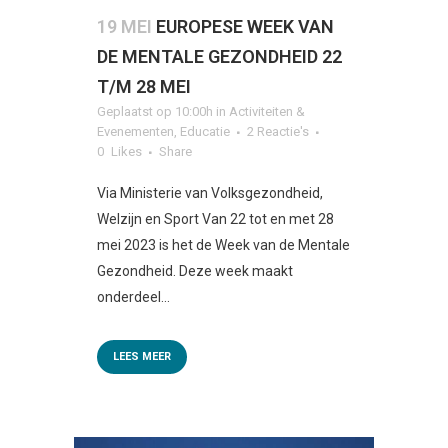
19 MEI
EUROPESE WEEK VAN
DE MENTALE GEZONDHEID 22
T/M 28 MEI
Geplaatst op 10:00h
in
Activiteiten &
Evenementen
,
Educatie
2 Reactie's
0
Likes
Share
Via Ministerie van Volksgezondheid,
Welzijn en Sport Van 22 tot en met 28
mei 2023 is het de Week van de Mentale
Gezondheid. Deze week maakt
onderdeel...
LEES MEER