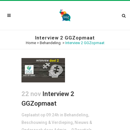
Interview 2 GGZopmaat
Home
>
Behandeling
>
Interview 2 GGZopmaat
22 nov
Interview 2
GGZopmaat
Geplaatst op 09:24h
in
Behandeling
,
Beschouwing & Verdieping
,
Nieuws &