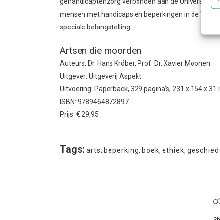
gehandicaptenzorg verbonden aan de Universiteit 
mensen met handicaps en beperkingen in de Tweede
speciale belangstelling.
Artsen die moorden
Auteurs: Dr. Hans Kröber, Prof. Dr. Xavier Moonen
Uitgever: Uitgeverij Aspekt
Uitvoering: Paperback, 329 pagina’s, 231 x 154 x 3
ISBN: 9789464872897
Prijs: € 29,95
Tags:
arts
,
beperking
,
boek
,
ethiek
,
geschied
Sh