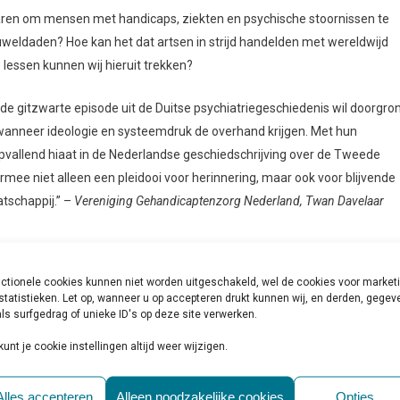
ren om mensen met handicaps, ziekten en psychische stoornissen te
eldaden? Hoe kan het dat artsen in strijd handelden met wereldwijd
essen kunnen wij hieruit trekken?
 de gitzwarte episode uit de Duitse psychiatriegeschiedenis wil doorgro
wanneer ideologie en systeemdruk de overhand krijgen. Met hun
vallend hiaat in de Nederlandse geschiedschrijving over de Tweede
rmee niet alleen een pleidooi voor herinnering, maar ook voor blijvende
schappij.” –
Vereniging Gehandicaptenzorg Nederland, Twan Davelaar
ctionele cookies kunnen niet worden uitgeschakeld, wel de cookies voor market
veerde op het onderwerp
statistieken. Let op, wanneer u op accepteren drukt kunnen wij, en derden, gege
de maatschappelijke positie
ls surfgedrag of unieke ID's op deze site verwerken.
se artikelen en boeken.
kunt je cookie instellingen altijd weer wijzigen.
meritushoogleraar
Alles accepteren
Alleen noodzakelijke cookies
Opties