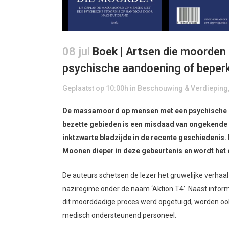
08 jul
Boek | Artsen die moorde
psychische aandoening of beperk
Geplaatst op 10:00h
in
Beschouwing & Verdieping
De massamoord op mensen met een psychische sto
bezette gebieden is een misdaad van ongekende 
inktzwarte bladzijde in de recente geschiedenis. 
Moonen dieper in deze gebeurtenis en wordt het 
De auteurs schetsen de lezer het gruwelijke verha
naziregime onder de naam ‘Aktion T4’. Naast inform
dit moorddadige proces werd opgetuigd, worden ook
medisch ondersteunend personeel.