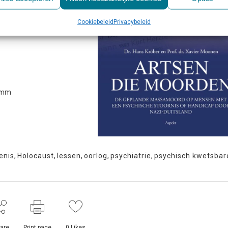
van Amsterdam. Het lot van
 Wereldoorlog heeft zijn
Cookiebeleid
Privacybeleid
1 mm
enis
,
Holocaust
,
lessen
,
oorlog
,
psychiatrie
,
psychisch kwetsbar
are
Print page
0
Likes