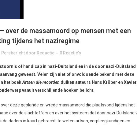
n – over de massamoord op mensen met een
ing tijdens het naziregime
,
Persbericht
door
Redactie
0 Reactie's
ornis of handicap in nazi-Duitsland en in de door nazi-Duitsland
aanvang geweest. Velen zijn niet of onvoldoende bekend met deze
In het boek
Artsen die moorden
duiken auteurs Hans Kröber en Xavier
onderwerp vanuit verschillende hoeken belicht.
al over deze geplande en wrede massamoord die plaatsvond tijdens het
atie over de slachtoffers en over het systeem dat door nazi-Duitsland 
 de daders in kaart gebracht; te weten artsen, verpleegkundigen en