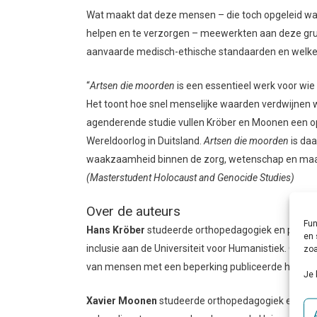
Wat maakt dat deze mensen – die toch opgeleid wa
helpen en te verzorgen – meewerkten aan deze gruw
aanvaarde medisch-ethische standaarden en welke l
“
Artsen die moorden
is een essentieel werk voor wie
Het toont hoe snel menselijke waarden verdwijnen 
agenderende studie vullen Kröber en Moonen een op
Wereldoorlog in Duitsland.
Artsen die moorden
is daa
waakzaamheid binnen de zorg, wetenschap en maat
(Masterstudent Holocaust and Genocide Studies)
Over de auteurs
Fun
Hans Kröber
studeerde orthopedagogiek en promo
en 
inclusie aan de Universiteit voor Humanistiek. Over 
zoa
van mensen met een beperking publiceerde hij diver
Je 
Xavier Moonen
studeerde orthopedagogiek en is e