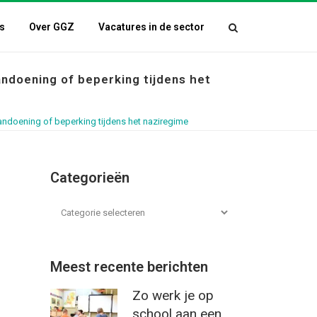
s
Over GGZ
Vacatures in de sector
doening of beperking tijdens het
doening of beperking tijdens het naziregime
Categorieën
Meest recente berichten
Zo werk je op
school aan een