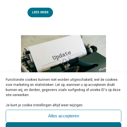
LEES MEER
Functionele cookies kunnen niet worden uitgeschakeld, wel de cookies
voor marketing en statistieken. Let op, wanneer u op accepteren drukt
kunnen wij, en derden, gegevens zoals surfgedrag of unieke ID's op deze
site verwerken.
26 MRT
HERZIENE NIP
Je kunt je cookie instellingen altijd weer wijzigen.
BEROEPSCODE VOOR
Alles accepteren
PSYCHOLOGEN PER 1 APRIL