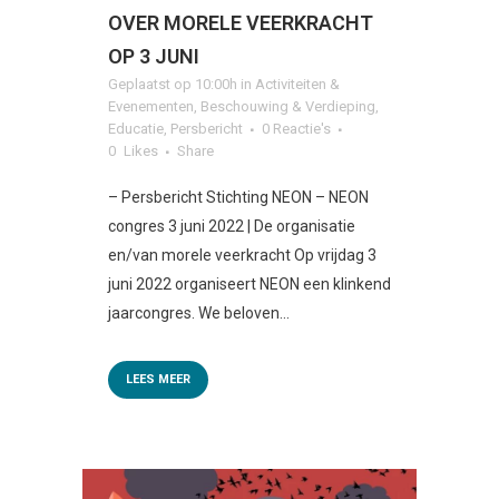
OVER MORELE VEERKRACHT
OP 3 JUNI
Geplaatst op 10:00h
in
Activiteiten &
Evenementen
,
Beschouwing & Verdieping
,
Educatie
,
Persbericht
0 Reactie's
0
Likes
Share
– Persbericht Stichting NEON – NEON
congres 3 juni 2022 | De organisatie
en/van morele veerkracht Op vrijdag 3
juni 2022 organiseert NEON een klinkend
jaarcongres. We beloven...
LEES MEER