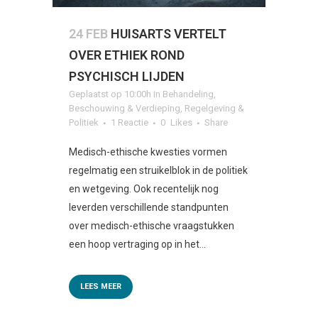
24 FEB
HUISARTS VERTELT
OVER ETHIEK ROND
PSYCHISCH LIJDEN
Geplaatst op 10:00h
in
Behandeling
,
Beschouwing & Verdieping
,
Regelgeving &
Politiek
1 Reactie
0
Likes
Share
Medisch-ethische kwesties vormen
regelmatig een struikelblok in de politiek
en wetgeving. Ook recentelijk nog
leverden verschillende standpunten
over medisch-ethische vraagstukken
een hoop vertraging op in het...
LEES MEER