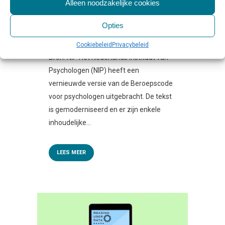
Alleen noodzakelijke cookies
VAN KRACHT
Geplaatst op 10:00h
in
Behandeling
,
Beleid
Opties
& Toezicht
,
Professionals
0 Reactie's
0
Likes
Share
Cookiebeleid
Privacybeleid
Bron: NIP Het Nederlands Instituut van
Psychologen (NIP) heeft een
vernieuwde versie van de Beroepscode
voor psychologen uitgebracht. De tekst
is gemoderniseerd en er zijn enkele
inhoudelijke...
LEES MEER