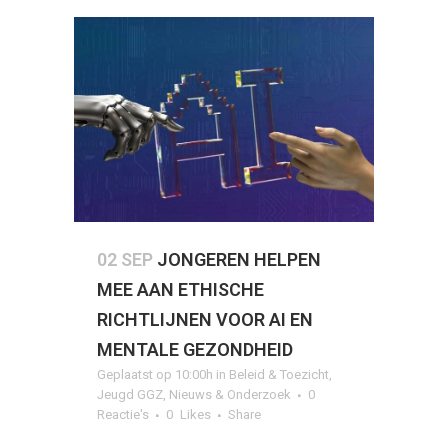
02 SEP
JONGEREN HELPEN
MEE AAN ETHISCHE
RICHTLIJNEN VOOR AI EN
MENTALE GEZONDHEID
Geplaatst op 10:00h
in
Beleid & Toezicht
,
Jeugd GGZ
,
Nieuws & Onderzoek
0
Reactie's
0
Likes
Share