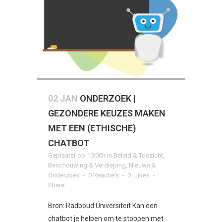
02 JAN
ONDERZOEK |
GEZONDERE KEUZES MAKEN
MET EEN (ETHISCHE)
CHATBOT
Geplaatst op 10:00h
in
Beleid & Toezicht
,
Beschouwing & Verdieping
,
Nieuws &
Onderzoek
0 Reactie's
0
Likes
Share
Bron: Radboud Universiteit Kan een
chatbot je helpen om te stoppen met