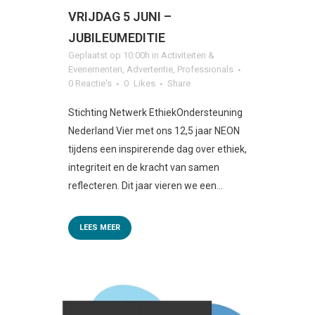
VRIJDAG 5 JUNI –
JUBILEUMEDITIE
Geplaatst op 10:00h
in
Activiteiten &
Evenementen
,
Advertentie
,
Professionals
0 Reactie's
0
Likes
Share
Stichting Netwerk EthiekOndersteuning
Nederland Vier met ons 12,5 jaar NEON
tijdens een inspirerende dag over ethiek,
integriteit en de kracht van samen
reflecteren. Dit jaar vieren we een...
LEES MEER