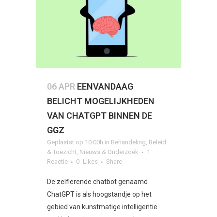
06 APR
EENVANDAAG
BELICHT MOGELIJKHEDEN
VAN CHATGPT BINNEN DE
GGZ
Geplaatst op 10:00h
in
Behandeling
,
Beleid
& Toezicht
,
Nieuws & Onderzoek
1
Reactie
0
Likes
Share
De zelflerende chatbot genaamd
ChatGPT is als hoogstandje op het
gebied van kunstmatige intelligentie