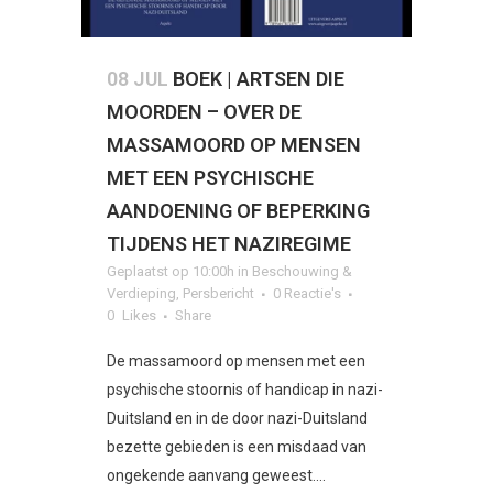
08 JUL
BOEK | ARTSEN DIE
MOORDEN – OVER DE
MASSAMOORD OP MENSEN
MET EEN PSYCHISCHE
AANDOENING OF BEPERKING
TIJDENS HET NAZIREGIME
Geplaatst op 10:00h
in
Beschouwing &
Verdieping
,
Persbericht
0 Reactie's
0
Likes
Share
De massamoord op mensen met een
psychische stoornis of handicap in nazi-
Duitsland en in de door nazi-Duitsland
bezette gebieden is een misdaad van
ongekende aanvang geweest....