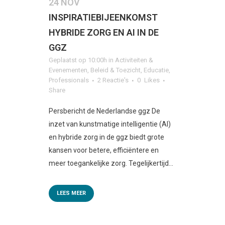
24 NOV
INSPIRATIEBIJEENKOMST
HYBRIDE ZORG EN AI IN DE
GGZ
Geplaatst op 10:00h
in
Activiteiten &
Evenementen
,
Beleid & Toezicht
,
Educatie
,
Professionals
2 Reactie's
0
Likes
Share
Persbericht de Nederlandse ggz De
inzet van kunstmatige intelligentie (AI)
en hybride zorg in de ggz biedt grote
kansen voor betere, efficiëntere en
meer toegankelijke zorg. Tegelijkertijd...
LEES MEER