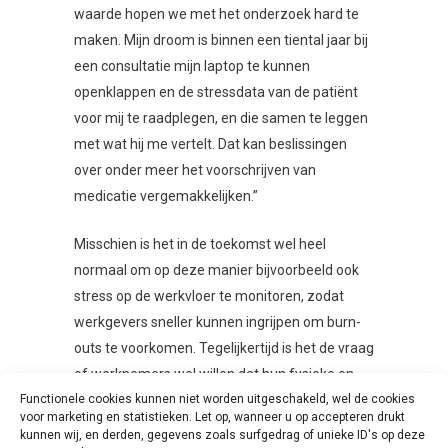
waarde hopen we met het onderzoek hard te
maken. Mijn droom is binnen een tiental jaar bij
een consultatie mijn laptop te kunnen
openklappen en de stressdata van de patiënt
voor mij te raadplegen, en die samen te leggen
met wat hij me vertelt. Dat kan beslissingen
over onder meer het voorschrijven van
medicatie vergemakkelijken.”
Misschien is het in de toekomst wel heel
normaal om op deze manier bijvoorbeeld ook
stress op de werkvloer te monitoren, zodat
werkgevers sneller kunnen ingrijpen om burn-
outs te voorkomen. Tegelijkertijd is het de vraag
of werknemers wel willen dat hun fysieke en
Functionele cookies kunnen niet worden uitgeschakeld, wel de cookies
mentale toestand zo nauwlettend in de gaten
voor marketing en statistieken. Let op, wanneer u op accepteren drukt
wordt gehouden. Voorlopig zullen de
kunnen wij, en derden, gegevens zoals surfgedrag of unieke ID's op deze