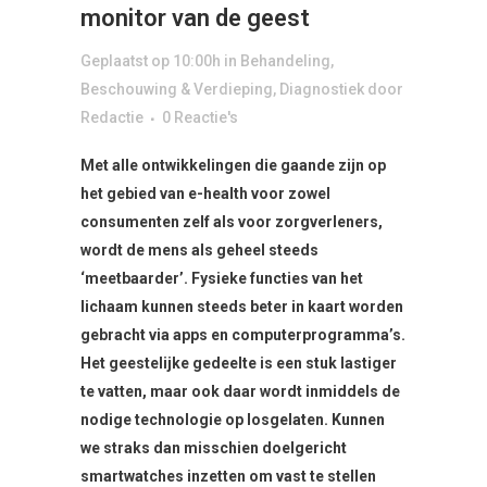
monitor van de geest
Geplaatst op 10:00h
in
Behandeling
,
Beschouwing & Verdieping
,
Diagnostiek
door
Redactie
0 Reactie's
Met alle ontwikkelingen die gaande zijn op
het gebied van e-health voor zowel
consumenten zelf als voor zorgverleners,
wordt de mens als geheel steeds
‘meetbaarder’. Fysieke functies van het
lichaam kunnen steeds beter in kaart worden
gebracht via apps en computerprogramma’s.
Het geestelijke gedeelte is een stuk lastiger
te vatten, maar ook daar wordt inmiddels de
nodige technologie op losgelaten. Kunnen
we straks dan misschien doelgericht
smartwatches inzetten om vast te stellen