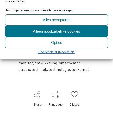
technologieën in ieder geval eerst verder
site verwerken.
ontwikkeld moeten worden, voordat we hier
Je kunt je cookie instellingen altijd weer wijzigen.
serieus over na hoeven te denken.
Alles accepteren
Lees
hier
het volledige artikel op de website van
Alleen noodzakelijke cookies
De Tijd
.
Opties
Tags:
activiteit
,
data
,
e-Health
,
geest
,
Cookiebeleid
Privacybeleid
mentale gezondheid
,
meting
,
MIND
,
monitor
,
ontwikkeling
,
smartwatch
,
stress
,
techniek
,
technologie
,
toekomst
Share
Print page
0
Likes