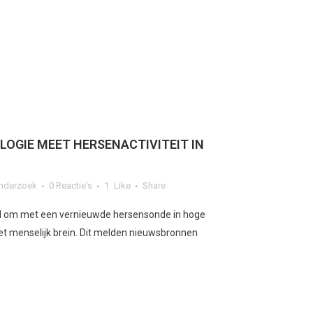
OGIE MEET HERSENACTIVITEIT IN
nderzoek
0 Reactie's
1
Like
Share
gd om met een vernieuwde hersensonde in hoge
 het menselijk brein. Dit melden nieuwsbronnen