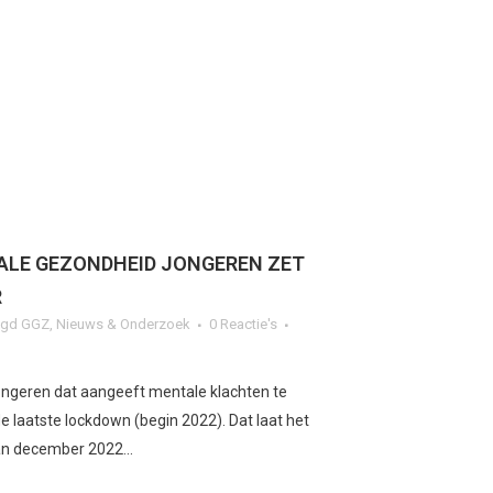
ALE GEZONDHEID JONGEREN ZET
R
ugd GGZ
,
Nieuws & Onderzoek
0 Reactie's
ongeren dat aangeeft mentale klachten te
e laatste lockdown (begin 2022). Dat laat het
n december 2022...