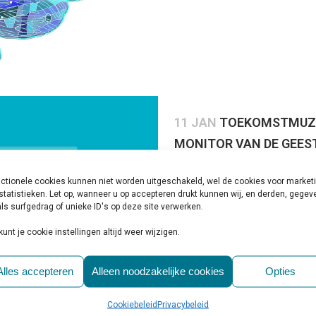
11 JAN
TOEKOMSTMUZI
MONITOR VAN DE GEES
Geplaatst op 10:00h
in
Behandelin
Reactie's
0
Likes
Share
ctionele cookies kunnen niet worden uitgeschakeld, wel de cookies voor market
statistieken. Let op, wanneer u op accepteren drukt kunnen wij, en derden, gege
Met alle ontwikkelingen die gaa
ls surfgedrag of unieke ID's op deze site verwerken.
consumenten zelf als voor zorg
kunt je cookie instellingen altijd weer wijzigen.
‘meetbaarder’. Fysieke...
Alles accepteren
Alleen noodzakelijke cookies
Opties
LEES MEER
Cookiebeleid
Privacybeleid