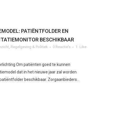
MODEL: PATIËNTFOLDER EN
NTATIEMONITOR BESCHIKBAAR
ezicht
,
Regelgeving & Politiek
0 Reactie's
1
Like
orlichting Om patiënten goed te kunnen
tiemodel dat in het nieuwe jaar zal worden
 patiëntfolder beschikbaar. Zorgaanbieders...