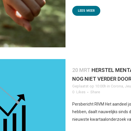
LEES MEER
20 MRT
HERSTEL MENT
NOG NIET VERDER DOO
Geplaatst op 10:00h
in
Corona
,
Je
0
Likes
Share
Persbericht RIVM Het aandeel j
hebben, daalt nauwelijks sinds d
nieuwste kwartaalonderzoek va