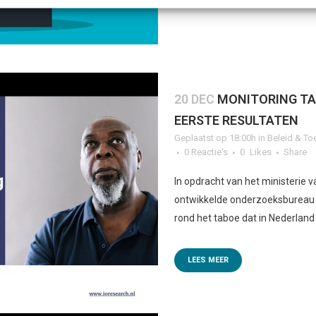
20 DEC
MONITORING TA
EERSTE RESULTATEN
Geplaatst op 18:00h
in
Beleid & To
0 Reactie's
0
Likes
Share
In opdracht van het ministerie 
ontwikkelde onderzoeksbureau 
rond het taboe dat in Nederland 
LEES MEER