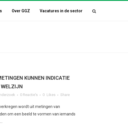
s
Over GGZ
Vacatures in de sector
TINGEN KUNNEN INDICATIE
 WELZIJN
nderzoek
0 Reactie's
0
Likes
Share
 verkregen wordt uit metingen van
rden om een beeld te vormen van iemands
..