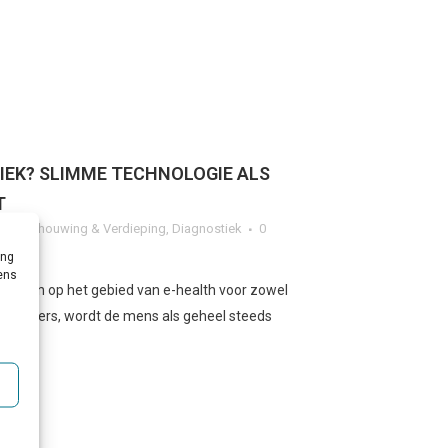
EK? SLIMME TECHNOLOGIE ALS
T
g
,
Beschouwing & Verdieping
,
Diagnostiek
0
ing
vens
nde zijn op het gebied van e-health voor zowel
verleners, wordt de mens als geheel steeds