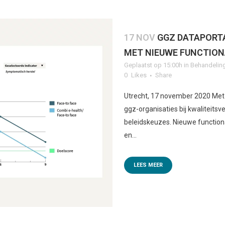
17 NOV
GGZ DATAPORT
MET NIEUWE FUNCTION
Geplaatst op 15:00h
in
Behandelin
0
Likes
Share
Utrecht, 17 november 2020 Met
ggz-organisaties bij kwaliteits
beleidskeuzes. Nieuwe function
en...
LEES MEER