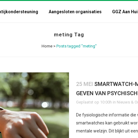
ktijkondersteuning
Aangesloten organisaties
GGZ Aan Hui
meting Tag
Home
>
Posts tagged "meting"
25 MEI
SMARTWATCH-ME
GEVEN VAN PSYCHISCH
Geplaatst op 10:00h
in
Nieuws & O
De fysiologische informatie die
smartwatches kan gebruikt wo
mentale welzijn. Dit blijkt uit een.