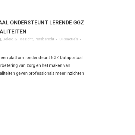
AAL ONDERSTEUNT LERENDE GGZ
ALITEITEN
g
,
Beleid & Toezicht
,
Persbericht
0 Reactie's
 een platform ondersteunt GGZ Dataportaal
verbetering van zorg en het maken van
aliteiten geven professionals meer inzichten