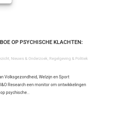
BOE OP PSYCHISCHE KLACHTEN:
ezicht
,
Nieuws & Onderzoek
,
Regelgeving & Politiek
van Volksgezondheid, Welzijn en Sport
I&O Research een monitor om ontwikkelingen
op psychische...