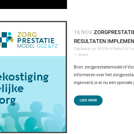
16 NOV
ZORGPRESTATIE
RESULTATEN IMPLEME
Geplaatst op 09:30h
in
Beleid & To
Share
Bron: zorgprestatiemodel.nl Vo
informeren over het zorgpresta
ingevoerd, is er nu een speciale
LEES MEER