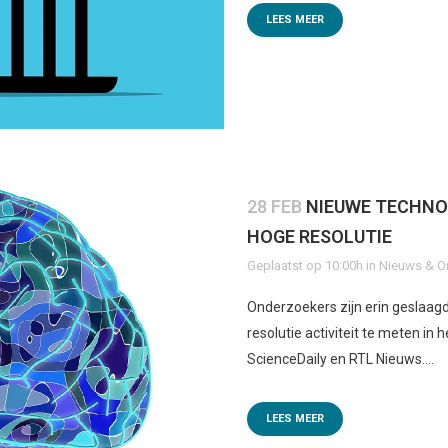
LEES MEER
28 FEB
NIEUWE TECHNOL
HOGE RESOLUTIE
Geplaatst op 10:00h
in
Nieuws & O
Onderzoekers zijn erin geslaa
resolutie activiteit te meten in
ScienceDaily en RTL Nieuws....
LEES MEER