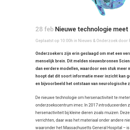
28 feb
Nieuwe technologie meet h
Geplaatst op 10:00h
in
Nieuws & Onderzoek
door
Onderzoekers zijn erin geslaagd om met een verni
menselijk brein. Dit melden nieuwsbronnen Scien
dan eerdere modellen, waardoor een stuk meer 
hoopt dat dit soort informatie meer inzicht kan 
en bijvoorbeeld het ontstaan van neurologische z
De nieuwe technologie om hersenactiviteit te meten
onderzoekscentrum imec. In 2017 introduceerden zi
hersenactiviteit bij kleine dieren zoals muizen. De
verrichten, daar was het materiaal onder andere ni
waaronder het Massachusetts General Hospital – is 