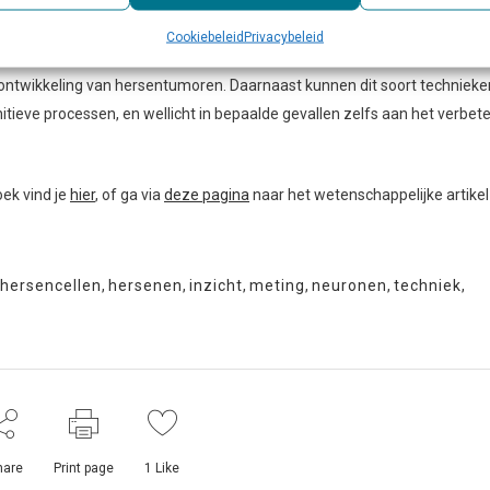
gelijkbare technologieën kunnen we dus steeds meer begrijpen van de
Cookiebeleid
Privacybeleid
s hopen hiermee in de toekomst ook meer te weten te komen over div
 ontwikkeling van hersentumoren. Daarnaast kunnen dit soort technieke
itieve processen, en wellicht in bepaalde gevallen zelfs aan het verbet
oek vind je
hier
, of ga via
deze pagina
naar het wetenschappelijke artikel
hersencellen
,
hersenen
,
inzicht
,
meting
,
neuronen
,
techniek
,
hare
Print page
1
Like