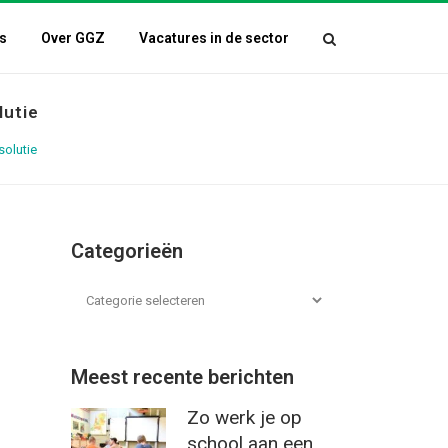
s
Over GGZ
Vacatures in de sector
lutie
solutie
Categorieën
Meest recente berichten
Zo werk je op
school aan een