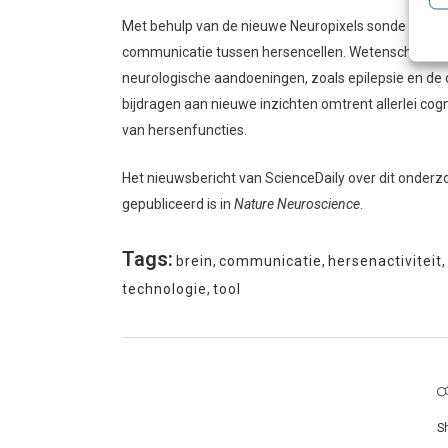
Met behulp van de nieuwe Neuropixels sonde en ver
communicatie tussen hersencellen. Wetenschapper
neurologische aandoeningen, zoals epilepsie en de
bijdragen aan nieuwe inzichten omtrent allerlei cogn
van hersenfuncties.
Het nieuwsbericht van ScienceDaily over dit onderz
gepubliceerd is in
Nature Neuroscience
.
Tags:
brein
,
communicatie
,
hersenactiviteit
,
technologie
,
tool
S