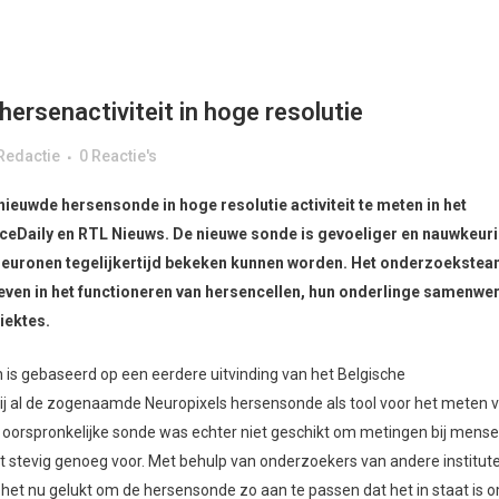
ersenactiviteit in hoge resolutie
Redactie
0 Reactie's
euwde hersensonde in hoge resolutie activiteit te meten in het
ceDaily en RTL Nieuws. De nieuwe sonde is gevoeliger en nauwkeur
neuronen tegelijkertijd bekeken kunnen worden. Het onderzoekste
geven in het functioneren van hersencellen, hun onderlinge samenwe
iektes.
 is gebaseerd op een eerdere uitvinding van het Belgische
j al de zogenaamde Neuropixels hersensonde als tool voor het meten 
ze oorspronkelijke sonde was echter niet geschikt om metingen bij mense
et stevig genoeg voor. Met behulp van onderzoekers van andere institut
het nu gelukt om de hersensonde zo aan te passen dat het in staat is 