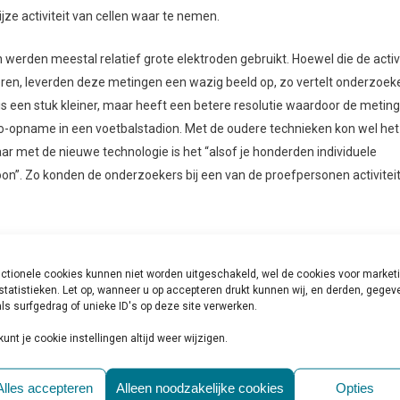
jze activiteit van cellen waar te nemen.
n werden meestal relatief grote elektroden gebruikt. Hoewel die de activi
eren, leverden deze metingen een wazig beeld op, zo vertelt onderzoek
s een stuk kleiner, maar heeft een betere resolutie waardoor de metin
dio-opname in een voetbalstadion. Met de oudere technieken kon wel het
r met de nieuwe technologie is het “alsof je honderden individuele
”. Zo konden de onderzoekers bij een van de proefpersonen activitei
egen proefpersonen om neuronale activiteit in kaart te brengen. Een
ekomstig onderzoek. Paulk: “Dankzij nieuwe tools met hogere resolutie
ctionele cookies kunnen niet worden uitgeschakeld, wel de cookies voor market
n cellen erg interessante dingen doen.” Zo genereren excitatoire
statistieken. Let op, wanneer u op accepteren drukt kunnen wij, en derden, gege
ls surfgedrag of unieke ID's op deze site verwerken.
(remmende) cellen deze vertragen of stoppen. Kleine sondes die al beschi
n meten. “Maar dat betekent dat je niet de algehele diversiteit van cel
kunt je cookie instellingen altijd weer wijzigen.
jkertijd te meten, krijgen we inzicht in hoe de cellen met elkaar
or dat de netwerken in onze hersenen goed functioneren.”
Alles accepteren
Alleen noodzakelijke cookies
Opties