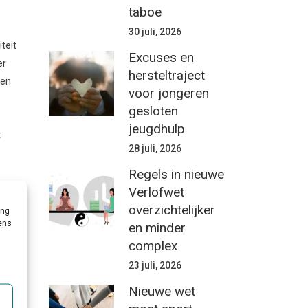
taboe
30 juli, 2026
teit
Excuses en
er
hersteltraject
gen
voor jongeren
gesloten
jeugdhulp
t
28 juli, 2026
Regels in nieuwe
Verlofwet
overzichtelijker
ing
vens
en minder
kbaar
complex
typen
23 juli, 2026
Nieuwe wet