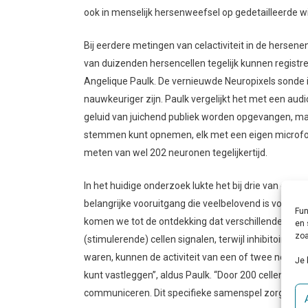
ook in menselijk hersenweefsel op gedetailleerde wi
Bij eerdere metingen van celactiviteit in de hersene
van duizenden hersencellen tegelijk kunnen registr
Angelique Paulk. De vernieuwde Neuropixels sonde i
nauwkeuriger zijn. Paulk vergelijkt het met een au
geluid van juichend publiek worden opgevangen, maa
stemmen kunt opnemen, elk met een eigen microfoon
meten van wel 202 neuronen tegelijkertijd.
In het huidige onderzoek lukte het bij drie van de n
belangrijke vooruitgang die veelbelovend is voor to
Fun
komen we tot de ontdekking dat verschillende soorte
en 
zoa
(stimulerende) cellen signalen, terwijl inhibitoire 
waren, kunnen de activiteit van een of twee neurone
Je 
kunt vastleggen”, aldus Paulk. “Door 200 cellen tegeli
communiceren. Dit specifieke samenspel zorgt ervo