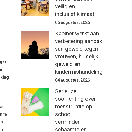
veilig en
inclusief klimaat
06 augustus, 2026
Kabinet werkt aan
verbetering aanpak
van geweld tegen
vrouwen, huiselijk
iger
geweld en
am
kindermishandeling
rking
04 augustus, 2026
Serieuze
voorlichting over
menstruatie op
van
school:
n te
verminder
en –
schaamte en
om