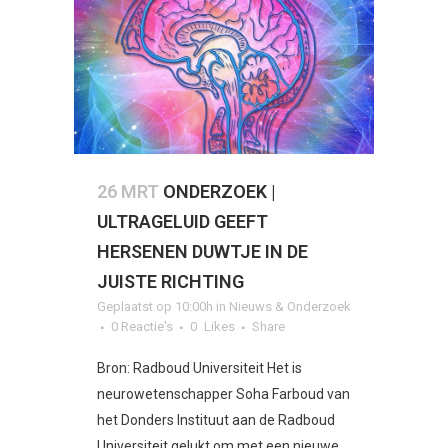
26 MRT
ONDERZOEK |
ULTRAGELUID GEEFT
HERSENEN DUWTJE IN DE
JUISTE RICHTING
Geplaatst op 10:00h
in
Nieuws & Onderzoek
0 Reactie's
0
Likes
Share
Bron: Radboud Universiteit Het is
neurowetenschapper Soha Farboud van
het Donders Instituut aan de Radboud
Universiteit gelukt om met een nieuwe