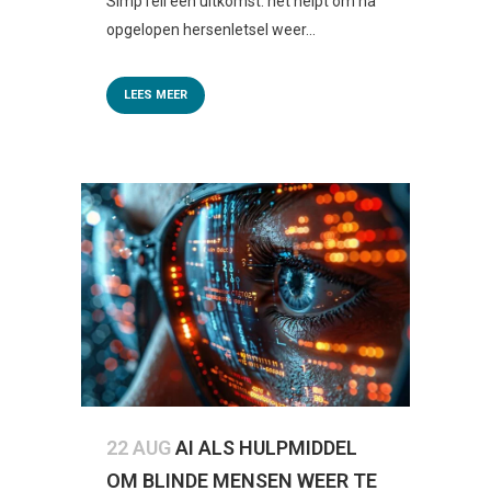
SimpTell een uitkomst: het helpt om na
opgelopen hersenletsel weer...
LEES MEER
22 AUG
AI ALS HULPMIDDEL
OM BLINDE MENSEN WEER TE