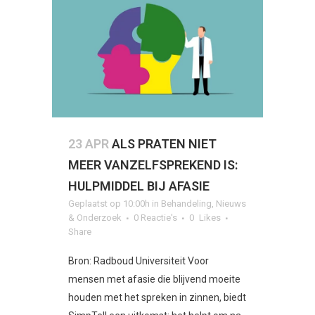
23 APR
ALS PRATEN NIET
MEER VANZELFSPREKEND IS:
HULPMIDDEL BIJ AFASIE
Geplaatst op 10:00h
in
Behandeling
,
Nieuws
& Onderzoek
0 Reactie's
0
Likes
Share
Bron: Radboud Universiteit Voor
mensen met afasie die blijvend moeite
houden met het spreken in zinnen, biedt