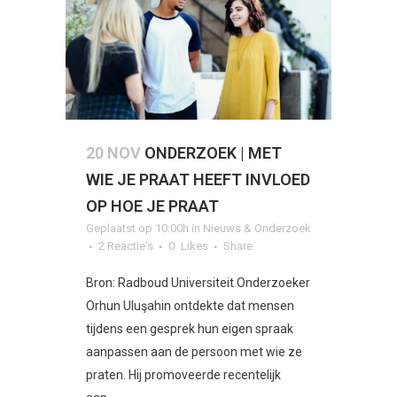
20 NOV
ONDERZOEK | MET
WIE JE PRAAT HEEFT INVLOED
OP HOE JE PRAAT
Geplaatst op 10:00h
in
Nieuws & Onderzoek
2 Reactie's
0
Likes
Share
Bron: Radboud Universiteit Onderzoeker
Orhun Uluşahin ontdekte dat mensen
tijdens een gesprek hun eigen spraak
aanpassen aan de persoon met wie ze
praten. Hij promoveerde recentelijk