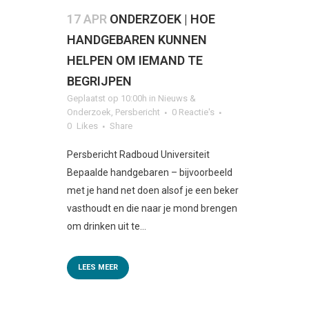
17 APR
ONDERZOEK | HOE
HANDGEBAREN KUNNEN
HELPEN OM IEMAND TE
BEGRIJPEN
Geplaatst op 10:00h
in
Nieuws &
Onderzoek
,
Persbericht
0 Reactie's
0
Likes
Share
Persbericht Radboud Universiteit
Bepaalde handgebaren – bijvoorbeeld
met je hand net doen alsof je een beker
vasthoudt en die naar je mond brengen
om drinken uit te...
LEES MEER