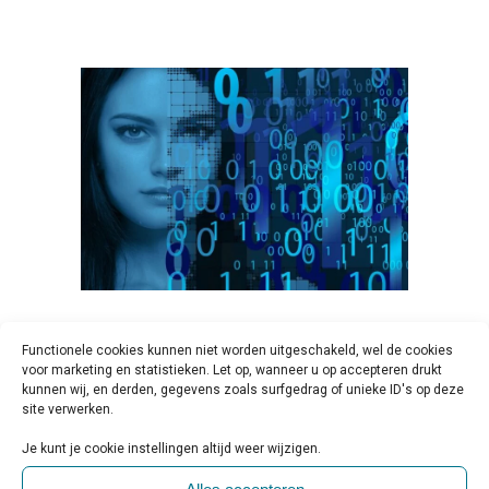
18 DEC
ONDERZOEK |
Functionele cookies kunnen niet worden uitgeschakeld, wel de cookies
RECONSTRUCTIE VAN
voor marketing en statistieken. Let op, wanneer u op accepteren drukt
kunnen wij, en derden, gegevens zoals surfgedrag of unieke ID's op deze
VISUELE WAARNEMING OP
site verwerken.
BASIS VAN
Je kunt je cookie instellingen altijd weer wijzigen.
HERSENACTIVITEIT