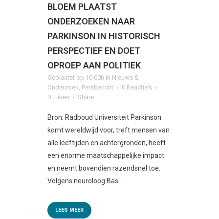
BLOEM PLAATST
ONDERZOEKEN NAAR
PARKINSON IN HISTORISCH
PERSPECTIEF EN DOET
OPROEP AAN POLITIEK
Geplaatst op 10:00h
in
Nieuws &
Onderzoek
,
Persbericht
0 Reactie's
0
Likes
Share
Bron: Radboud Universiteit Parkinson
komt wereldwijd voor, treft mensen van
alle leeftijden en achtergronden, heeft
een enorme maatschappelijke impact
en neemt bovendien razendsnel toe.
Volgens neuroloog Bas...
LEES MEER