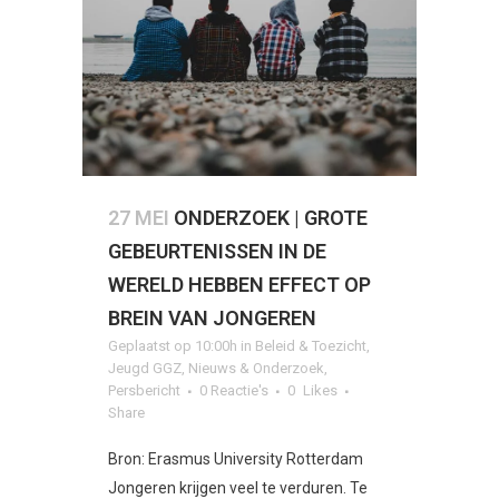
27 MEI
ONDERZOEK | GROTE
GEBEURTENISSEN IN DE
WERELD HEBBEN EFFECT OP
BREIN VAN JONGEREN
Geplaatst op 10:00h
in
Beleid & Toezicht
,
Jeugd GGZ
,
Nieuws & Onderzoek
,
Persbericht
0 Reactie's
0
Likes
Share
Bron: Erasmus University Rotterdam
Jongeren krijgen veel te verduren. Te