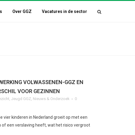
s
Over GGZ
Vacatures in de sector
WERKING VOLWASSENEN-GGZ EN
SCHIL VOOR GEZINNEN
ezicht
,
Jeugd GGZ
,
Nieuws & Onderzoek
0
de vier kinderen in Nederland groeit op met een
of een verslaving heeft, wat het risico vergroot