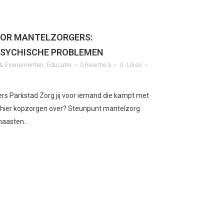
OOR MANTELZORGERS:
SYCHISCHE PROBLEMEN
n & Evenementen
,
Educatie
0 Reactie's
0
Likes
rs Parkstad Zorg jij voor iemand die kampt met
j hier kopzorgen over? Steunpunt mantelzorg
naasten...