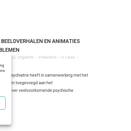
| BEELDVERHALEN EN ANIMATIES
OBLEMEN
eugd GGZ
,
Uitgelicht
0 Reactie's
0
Likes
ing
vens
eugdpsychiatrie heeft in samenwerking met het
verhalen toegevoegd aan het
ngeren over veelvoorkomende psychische