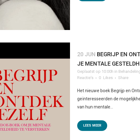
20 JUN
BEGRIJP EN ONT
JE MENTALE GESTELDH
Geplaatst op 10:00h
in
Behandelin
Reactie's
0
Likes
Share
Het nieuwe boek Begrijp en Ont
geïnteresseerden de mogelijkhe
van hun mentale...
LEES MEER