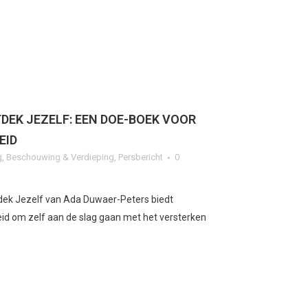
DEK JEZELF: EEN DOE-BOEK VOOR
EID
g
,
Beschouwing & Verdieping
,
Persbericht
0
dek Jezelf van Ada Duwaer-Peters biedt
id om zelf aan de slag gaan met het versterken