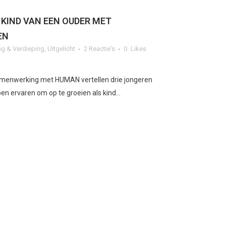
 KIND VAN EEN OUDER MET
EN
g & Verdieping
,
Uitgelicht
2 Reactie's
0
Likes
samenwerking met HUMAN vertellen drie jongeren
en ervaren om op te groeien als kind...