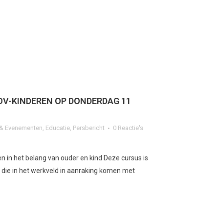
OV-KINDEREN OP DONDERDAG 11
n & Evenementen
,
Educatie
,
Persbericht
0 Reactie's
n in het belang van ouder en kind Deze cursus is
 die in het werkveld in aanraking komen met