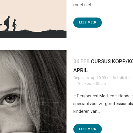
moet niet...
LEES MEER
06 FEB
CURSUS KOPP/K
APRIL
Geplaatst op 10:00h
in
Activiteite
0
Likes
Share
– Persbericht Medilex – Handele
speciaal voor zorgprofessionals
kinderen van...
LEES MEER