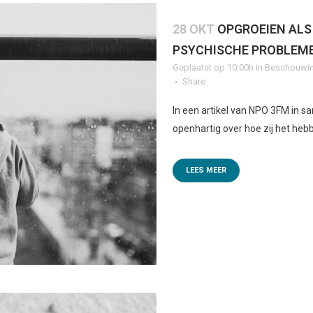
28 OKT
OPGROEIEN ALS
PSYCHISCHE PROBLEM
Geplaatst op 10:00h
in
Beschouwin
Share
In een artikel van NPO 3FM in 
openhartig over hoe zij het hebb
LEES MEER