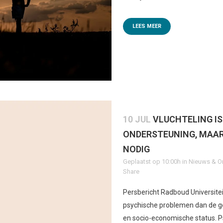
LEES MEER
10 JUL
VLUCHTELING IS
ONDERSTEUNING, MAAR
NODIG
Geplaatst op 10:00h
in
Nieuws & O
Share
Persbericht Radboud Universite
psychische problemen dan de g
en socio-economische status. P