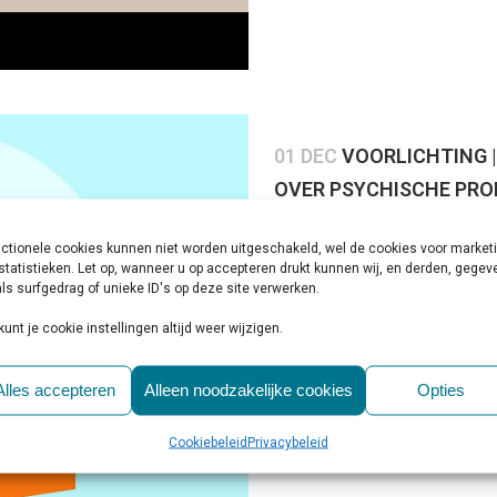
01 DEC
VOORLICHTING 
OVER PSYCHISCHE PR
Geplaatst op 10:00h
in
Educatie
,
J
Share
ctionele cookies kunnen niet worden uitgeschakeld, wel de cookies voor market
statistieken. Let op, wanneer u op accepteren drukt kunnen wij, en derden, gege
Het Kenniscentrum Kinder- en J
ls surfgedrag of unieke ID's op deze site verwerken.
Trimbos-instituut nieuwe beeld
kunt je cookie instellingen altijd weer wijzigen.
voorlichtingsmateriaal voor jo
problemen. Eerder waren er...
Alles accepteren
Alleen noodzakelijke cookies
Opties
LEES MEER
Cookiebeleid
Privacybeleid