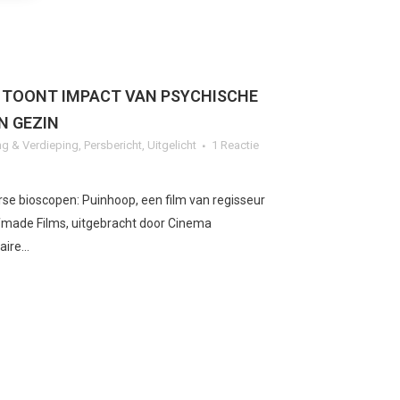
 TOONT IMPACT VAN PSYCHISCHE
N GEZIN
g & Verdieping
,
Persbericht
,
Uitgelicht
1 Reactie
erse bioscopen: Puinhoop, een film van regisseur
lfmade Films, uitgebracht door Cinema
ire...