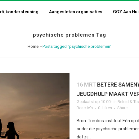
ktijkondersteuning
Aangesloten organisaties
GGZ Aan Hui
psychische problemen Tag
Home
>
Posts tagged "psychische problemen"
16 MRT
BETERE SAMEN
JEUGDHULP MAAKT VER
Geplaatst op 10:00h
in
Beleid & To
Reactie's
0
Likes
Share
Bron: Trimbos-instituut Eén op 
ouder die psychische problemen 
dat zij...