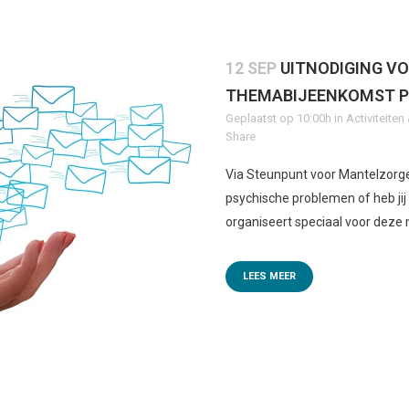
12 SEP
UITNODIGING V
THEMABIJEENKOMST P
Geplaatst op 10:00h
in
Activiteite
Share
Via Steunpunt voor Mantelzorge
psychische problemen of heb ji
organiseert speciaal voor deze 
LEES MEER