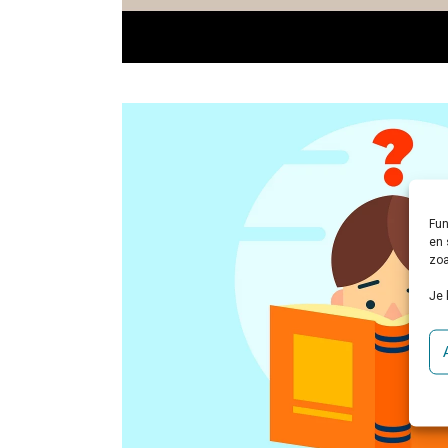
Fun
en 
zoa
Je 