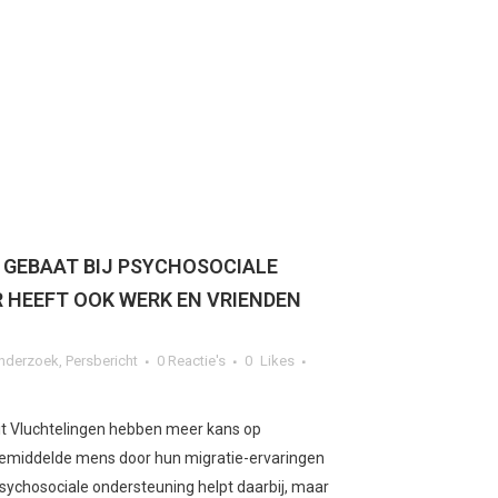
 GEBAAT BIJ PSYCHOSOCIALE
 HEEFT OOK WERK EN VRIENDEN
nderzoek
,
Persbericht
0 Reactie's
0
Likes
it Vluchtelingen hebben meer kans op
emiddelde mens door hun migratie-ervaringen
sychosociale ondersteuning helpt daarbij, maar