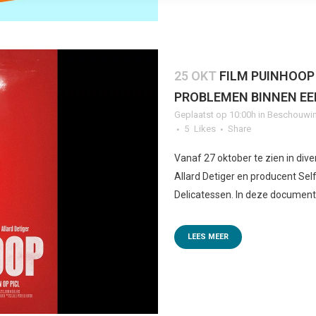
25 OKT
FILM PUINHOOP
PROBLEMEN BINNEN EE
Geplaatst op 10:00h
in
Beschouwin
5
Likes
Share
Vanaf 27 oktober te zien in div
Allard Detiger en producent Se
Delicatessen. In deze documenta
LEES MEER