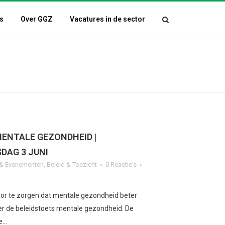
s
Over GGZ
Vacatures in de sector
MENTALE GEZONDHEID |
DAG 3 JUNI
n & Evenementen
,
Beleid & Toezicht
0 Reactie's
oor te zorgen dat mentale gezondheid beter
s er de beleidstoets mentale gezondheid. De
...