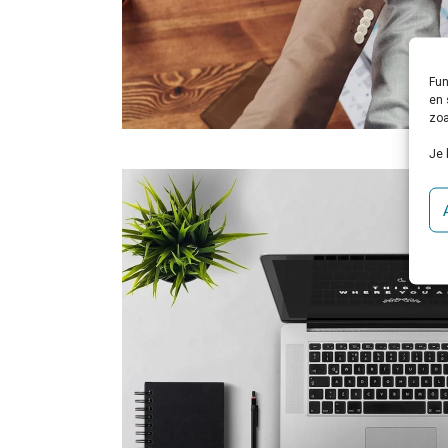
Fun
en 
zoa
Je 