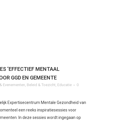
IES ‘EFFECTIEF MENTAAL
VOOR GGD EN GEMEENTE
n & Evenementen
,
Beleid & Toezicht
,
Educatie
0
ndelijk Expertisecentrum Mentale Gezondheid van
omenteel een reeks inspiratiesessies voor
eenten. In deze sessies wordt ingegaan op