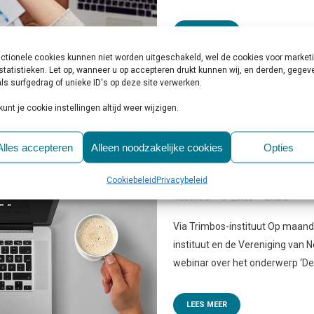
LEES MEER
ctionele cookies kunnen niet worden uitgeschakeld, wel de cookies voor market
statistieken. Let op, wanneer u op accepteren drukt kunnen wij, en derden, gege
ls surfgedrag of unieke ID's op deze site verwerken.
kunt je cookie instellingen altijd weer wijzigen.
08 DEC
GRATIS WEBINAR
Alles accepteren
Alleen noodzakelijke cookies
Opties
GEMEENTEN’
Cookiebeleid
Privacybeleid
Geplaatst op 10:00h
in
Activiteite
Reactie's
0
Likes
Share
Via Trimbos-instituut Op maan
instituut en de Vereniging van
webinar over het onderwerp ‘De
LEES MEER