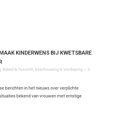
 MAAK KINDERWENS BIJ KWETSBARE
R
g
,
Beleid & Toezicht
,
Beschouwing & Verdieping
0
se berichten in het nieuws over verplichte
e situaties bekend van vrouwen met ernstige