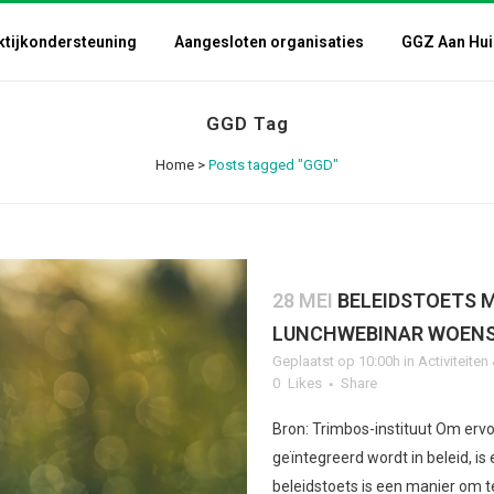
ktijkondersteuning
Aangesloten organisaties
GGZ Aan Hui
GGD Tag
Home
>
Posts tagged "GGD"
28 MEI
BELEIDSTOETS 
LUNCHWEBINAR WOENS
Geplaatst op 10:00h
in
Activiteite
0
Likes
Share
Bron: Trimbos-instituut Om erv
geïntegreerd wordt in beleid, i
beleidstoets is een manier om te