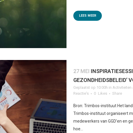
LEES MEER
27 MEI
INSPIRATIESESS
GEZONDHEIDSBELEID’ 
Geplaatst op 10:00h
in
Activiteite
Reactie's
0
Likes
Share
Bron: Trimbos-instituut Het la
Trimbos-instituut organiseert m
medewerkers van GGD’en en gem
hoe...