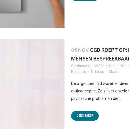
05 NOV
GGD ROEPT OP:
MENSEN BESPREEKBAA
Geplaatst op 08:30h
in
Behandelin
Reactie's
0
Likes
Share
De afgelopen tijd waren er diver
anticonceptie. Zo zijn er enkel
psychische problemen die...
LEES MEER