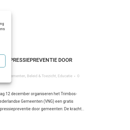
ing
vens
 ‘DEPRESSIEPREVENTIE DOOR
n & Evenementen
,
Beleid & Toezicht
,
Educatie
0
dag 12 december organiseren het Trimbos-
 Nederlandse Gemeenten (VNG) een gratis
pressiepreventie door gemeenten: De kracht...