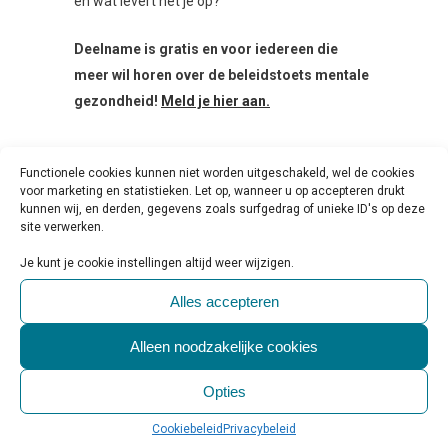
en wat levert het je op?
Deelname is gratis en voor iedereen die
meer wil horen over de beleidstoets mentale
gezondheid!
Meld je hier aan.
Tags:
beleid
,
gemeenten
,
GGD
,
Functionele cookies kunnen niet worden uitgeschakeld, wel de cookies
voor marketing en statistieken. Let op, wanneer u op accepteren drukt
hulpmiddel
,
omgeving
,
onderwijs
,
kunnen wij, en derden, gegevens zoals surfgedrag of unieke ID's op deze
praktisch
,
samenleving
,
samenwerking
,
site verwerken.
sociaal domein
,
Trimbos-instituut
,
Je kunt je cookie instellingen altijd weer wijzigen.
webinar
,
werk
,
wonen
Alles accepteren
Alleen noodzakelijke cookies
Opties
Share
Print page
0
Likes
Cookiebeleid
Privacybeleid