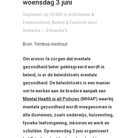
woensdag 3 juni
Geplaatst op 10:00h
in
Activiteiten &
Evenementen
,
Beleid & Toezicht
door
Redactie
0 Reactie's
Bron: Trimbos-instituut
Om ervoor te zorgen dat mentale
gezondheid beter geïntegreerd wordt in
beleid, is er de beleidstoets mentale
gezondheid. De beleidstoets is een manier
om te werken aan de bredere aanpak van
Mental Health in all Policies
(MHIAP) waarbij
mentale gezondheid wordt meegenomen in
álle domeinen, zoals onderwijs, huisvesting,
fysieke leefomgeving, inkomen en werk en
schulden. Op woensdag 3 juni organiseert