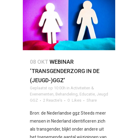
08 OKT
WEBINAR
‘TRANSGENDERZORG IN DE
(JEUGD-)GGZ’
Geplaatst op 10:00h
in
Activiteiten &
Evenementen
,
Behandeling
,
Educatie
,
Jeugd
GGZ
2 Reactie's
0
Likes
Share
Bron: de Nederlandse ggz Steeds meer
mensen in Nederland identificeren zich
als transgender, blijkt onder andere uit
het toenemende aantal wijzigingen van