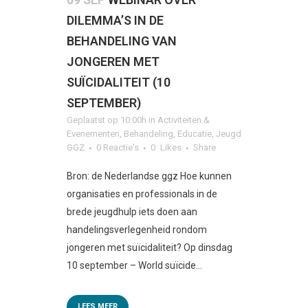
DILEMMA’S IN DE
BEHANDELING VAN
JONGEREN MET
SUÏCIDALITEIT (10
SEPTEMBER)
Geplaatst op 10:00h
in
Activiteiten &
Evenementen
,
Behandeling
,
Educatie
,
Jeugd
GGZ
0 Reactie's
0
Likes
Share
Bron: de Nederlandse ggz Hoe kunnen
organisaties en professionals in de
brede jeugdhulp iets doen aan
handelingsverlegenheid rondom
jongeren met suïcidaliteit? Op dinsdag
10 september – World suïcide...
LEES MEER