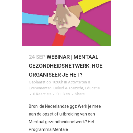
24 SEP
WEBINAR | MENTAAL
GEZONDHEIDSNETWERK: HOE
ORGANISEER JE HET?
Geplaatst op 10:00h
in
Activiteiten &
Evenementen
,
Beleid & Toezicht
,
Educatie
0 Reactie's
0
Likes
Share
Bron: de Nederlandse ggz Werk je mee
aan de opzet of uitbreiding van een
Mentaal gezondheidsnetwerk? Het
Programma Mentale