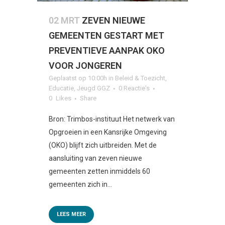
02 MRT
ZEVEN NIEUWE
GEMEENTEN GESTART MET
PREVENTIEVE AANPAK OKO
VOOR JONGEREN
Geplaatst op 10:00h
in
Beleid & Toezicht
,
Educatie
,
Jeugd GGZ
0 Reactie's
0
Likes
Share
Bron: Trimbos-instituut Het netwerk van
Opgroeien in een Kansrijke Omgeving
(OKO) blijft zich uitbreiden. Met de
aansluiting van zeven nieuwe
gemeenten zetten inmiddels 60
gemeenten zich in...
LEES MEER