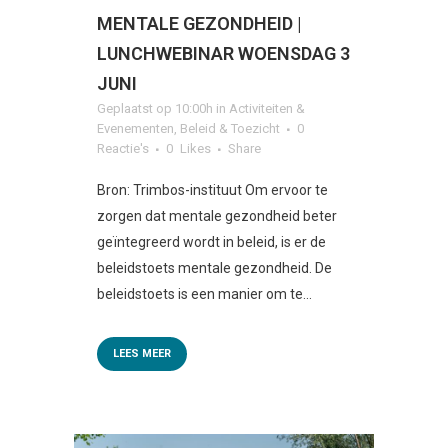
MENTALE GEZONDHEID |
LUNCHWEBINAR WOENSDAG 3
JUNI
Geplaatst op 10:00h
in
Activiteiten &
Evenementen
,
Beleid & Toezicht
0
Reactie's
0
Likes
Share
Bron: Trimbos-instituut Om ervoor te
zorgen dat mentale gezondheid beter
geïntegreerd wordt in beleid, is er de
beleidstoets mentale gezondheid. De
beleidstoets is een manier om te...
LEES MEER