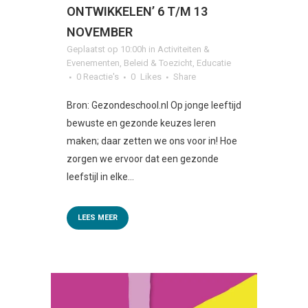
ONTWIKKELEN’ 6 T/M 13
NOVEMBER
Geplaatst op 10:00h
in
Activiteiten &
Evenementen
,
Beleid & Toezicht
,
Educatie
0 Reactie's
0
Likes
Share
Bron: Gezondeschool.nl Op jonge leeftijd
bewuste en gezonde keuzes leren
maken; daar zetten we ons voor in! Hoe
zorgen we ervoor dat een gezonde
leefstijl in elke...
LEES MEER