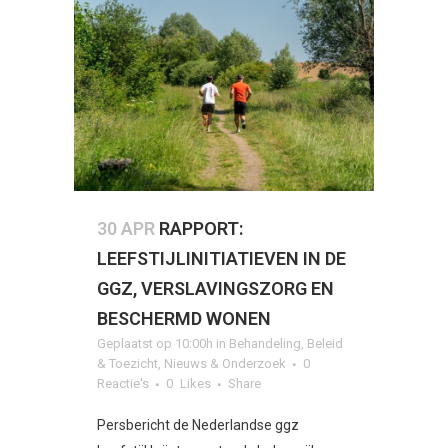
30 APR
RAPPORT:
LEEFSTIJLINITIATIEVEN IN DE
GGZ, VERSLAVINGSZORG EN
BESCHERMD WONEN
Geplaatst op 10:00h
in
Behandeling
,
Beleid
& Toezicht
,
Nieuws & Onderzoek
0
Reactie's
0
Likes
Share
Persbericht de Nederlandse ggz