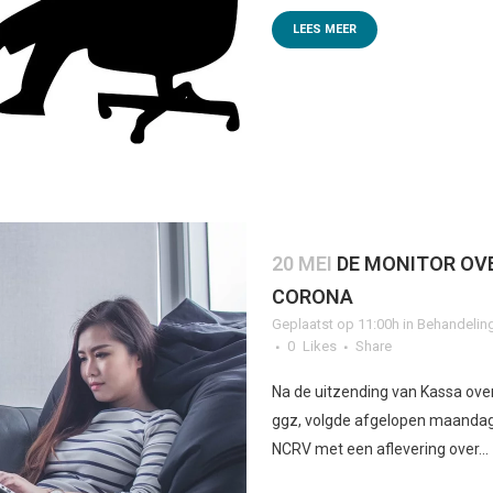
LEES MEER
20 MEI
DE MONITOR OVE
CORONA
Geplaatst op 11:00h
in
Behandelin
0
Likes
Share
Na de uitzending van Kassa ove
ggz, volgde afgelopen maandag
NCRV met een aflevering over...