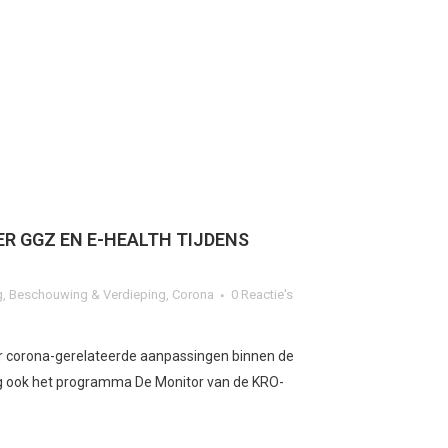
R GGZ EN E-HEALTH TIJDENS
g
,
Beschouwing & Verdieping
,
Corona
0 Reactie's
r corona-gerelateerde aanpassingen binnen de
 ook het programma De Monitor van de KRO-