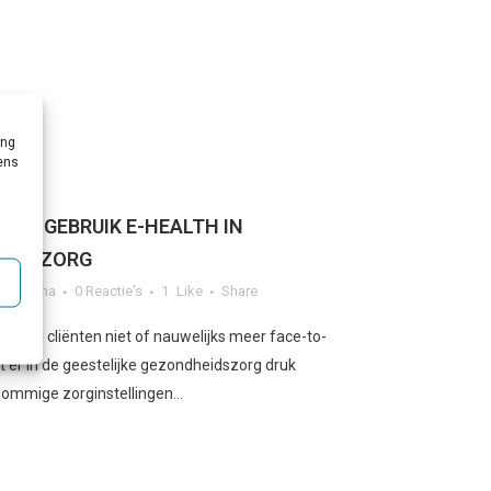
ing
vens
E IN GEBRUIK E-HEALTH IN
EIDSZORG
g
,
Corona
0 Reactie's
1
Like
Share
n en cliënten niet of nauwelijks meer face-to-
 er in de geestelijke gezondheidszorg druk
sommige zorginstellingen...