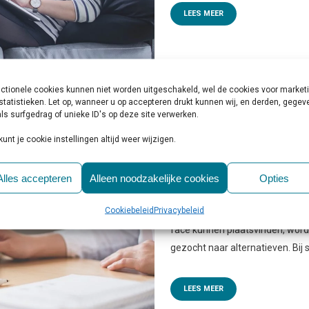
LEES MEER
ctionele cookies kunnen niet worden uitgeschakeld, wel de cookies voor market
statistieken. Let op, wanneer u op accepteren drukt kunnen wij, en derden, gege
ls surfgedrag of unieke ID's op deze site verwerken.
kunt je cookie instellingen altijd weer wijzigen.
31 MRT
FLINKE TOENAM
GEESTELIJKE GEZONDH
Alles accepteren
Alleen noodzakelijke cookies
Opties
Geplaatst op 11:00h
in
Behandelin
Cookiebeleid
Privacybeleid
Nu gesprekken tussen therapeute
face kunnen plaatsvinden, wordt
gezocht naar alternatieven. Bij 
LEES MEER