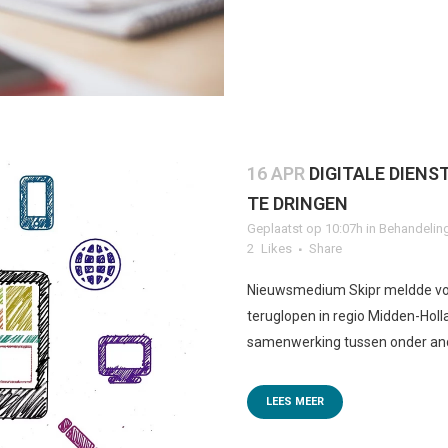
16 APR
DIGITALE DIEN
TE DRINGEN
Geplaatst op 10:07h
in
Behandelin
2
Likes
Share
Nieuwsmedium Skipr meldde vor
teruglopen in regio Midden-Holla
samenwerking tussen onder and
LEES MEER