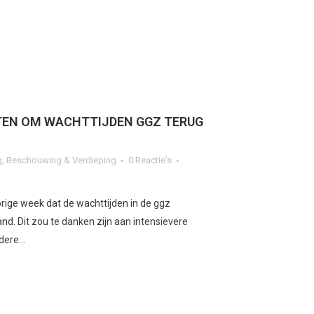
STEN OM WACHTTIJDEN GGZ TERUG
g
,
Beschouwing & Verdieping
0 Reactie's
ige week dat de wachttijden in de ggz
nd. Dit zou te danken zijn aan intensievere
ere...