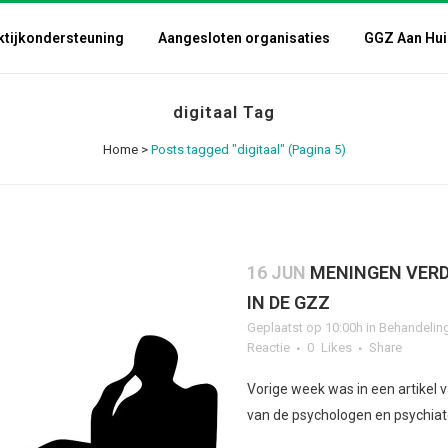
ktijkondersteuning
Aangesloten organisaties
GGZ Aan Hui
digitaal Tag
Home
>
Posts tagged "digitaal"
(Pagina 5)
16 JUN
MENINGEN VERD
IN DE GZZ
Geplaatst op 10:00h
in
Behandelin
Reactie
0
Likes
Share
Vorige week was in een artikel 
van de psychologen en psychiater