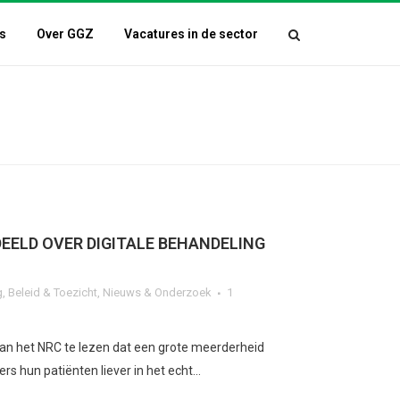
s
Over GGZ
Vacatures in de sector
EELD OVER DIGITALE BEHANDELING
g
,
Beleid & Toezicht
,
Nieuws & Onderzoek
1
van het NRC te lezen dat een grote meerderheid
s hun patiënten liever in het echt...