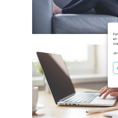
Fun
en 
zoa
Je 