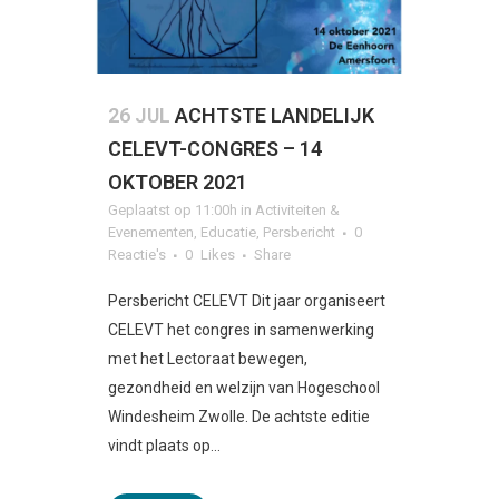
26 JUL
ACHTSTE LANDELIJK
CELEVT-CONGRES – 14
OKTOBER 2021
Geplaatst op 11:00h
in
Activiteiten &
Evenementen
,
Educatie
,
Persbericht
0
Reactie's
0
Likes
Share
Persbericht CELEVT Dit jaar organiseert
CELEVT het congres in samenwerking
met het Lectoraat bewegen,
gezondheid en welzijn van Hogeschool
Windesheim Zwolle. De achtste editie
vindt plaats op...