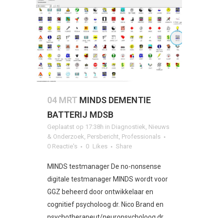
04 MRT
MINDS DEMENTIE
BATTERIJ MDSB
Geplaatst op 17:38h
in
Diagnostiek
,
Nieuws
& Onderzoek
,
Persbericht
,
Professionals
0 Reactie's
0
Likes
Share
MINDS testmanager De no-nonsense
digitale testmanager MINDS wordt voor
GGZ beheerd door ontwikkelaar en
cognitief psycholoog dr. Nico Brand en
psychotherapeut/neuropsycholoog dr.