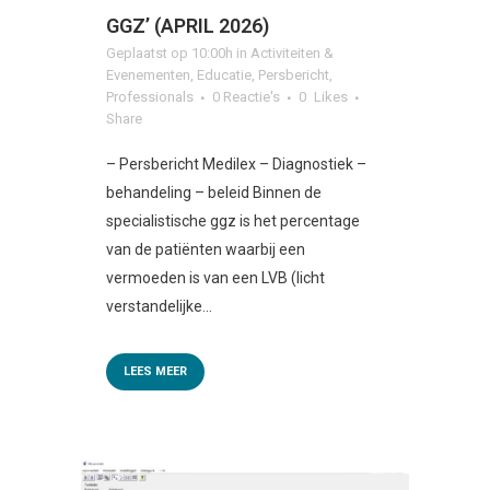
GGZ’ (APRIL 2026)
Geplaatst op 10:00h
in
Activiteiten &
Evenementen
,
Educatie
,
Persbericht
,
Professionals
0 Reactie's
0
Likes
Share
– Persbericht Medilex – Diagnostiek –
behandeling – beleid Binnen de
specialistische ggz is het percentage
van de patiënten waarbij een
vermoeden is van een LVB (licht
verstandelijke...
LEES MEER