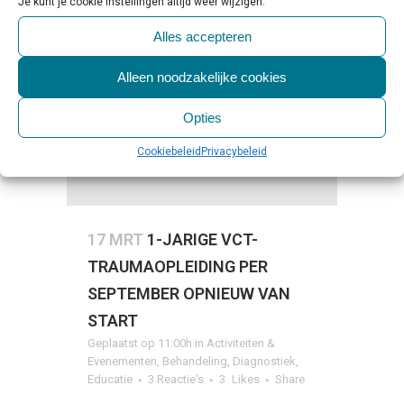
Je kunt je cookie instellingen altijd weer wijzigen.
Alles accepteren
Alleen noodzakelijke cookies
Opties
Cookiebeleid
Privacybeleid
17 MRT
1-JARIGE VCT-
TRAUMAOPLEIDING PER
SEPTEMBER OPNIEUW VAN
START
Geplaatst op 11:00h
in
Activiteiten &
Evenementen
,
Behandeling
,
Diagnostiek
,
Educatie
3 Reactie's
3
Likes
Share