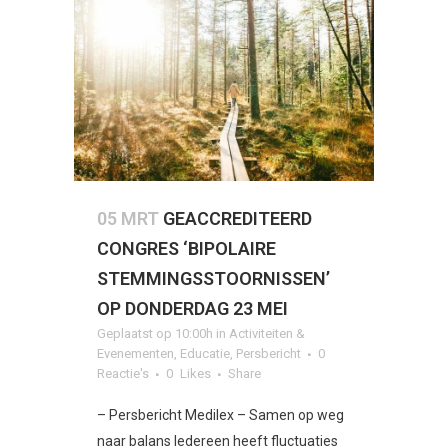
05 MRT
GEACCREDITEERD
CONGRES ‘BIPOLAIRE
STEMMINGSSTOORNISSEN’
OP DONDERDAG 23 MEI
Geplaatst op 10:00h
in
Activiteiten &
Evenementen
,
Educatie
,
Persbericht
0
Reactie's
0
Likes
Share
– Persbericht Medilex – Samen op weg
naar balans Iedereen heeft fluctuaties