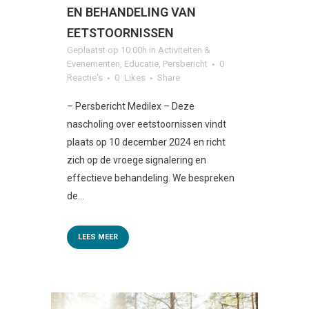
EN BEHANDELING VAN
EETSTOORNISSEN
Geplaatst op 10:00h
in
Activiteiten &
Evenementen
,
Educatie
,
Persbericht
0
Reactie's
0
Likes
Share
– Persbericht Medilex – Deze
nascholing over eetstoornissen vindt
plaats op 10 december 2024 en richt
zich op de vroege signalering en
effectieve behandeling. We bespreken
de...
LEES MEER