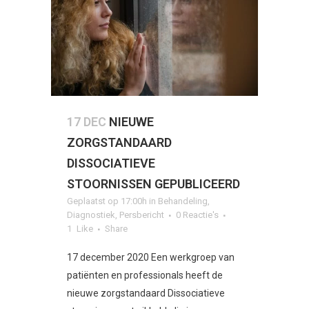
17 DEC
NIEUWE
ZORGSTANDAARD
DISSOCIATIEVE
STOORNISSEN GEPUBLICEERD
Geplaatst op 17:00h
in
Behandeling
,
Diagnostiek
,
Persbericht
0 Reactie's
1
Like
Share
17 december 2020 Een werkgroep van
patiënten en professionals heeft de
nieuwe zorgstandaard Dissociatieve