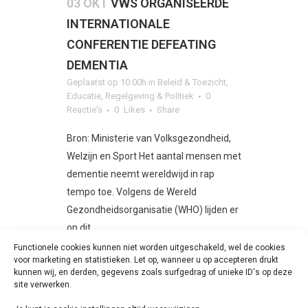
03 OKT
VWS ORGANISEERDE
INTERNATIONALE
CONFERENTIE DEFEATING
DEMENTIA
Geplaatst op 10:00h
in
Beleid & Toezicht
,
Educatie
,
Regelgeving & Politiek
0
Reactie's
0
Likes
Share
Bron: Ministerie van Volksgezondheid,
Welzijn en Sport Het aantal mensen met
dementie neemt wereldwijd in rap
tempo toe. Volgens de Wereld
Gezondheidsorganisatie (WHO) lijden er
op dit...
Functionele cookies kunnen niet worden uitgeschakeld, wel de cookies
voor marketing en statistieken. Let op, wanneer u op accepteren drukt
LEES MEER
kunnen wij, en derden, gegevens zoals surfgedrag of unieke ID's op deze
site verwerken.