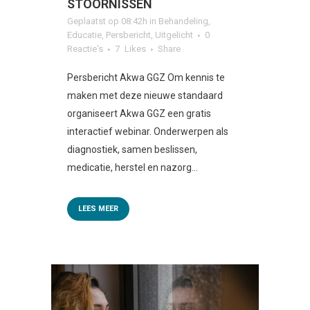
STOORNISSEN
Geplaatst op 08:42h
in
Behandeling
,
Educatie
,
Persbericht
,
Uitgelicht
0
Reactie's
7
Likes
Share
Persbericht Akwa GGZ Om kennis te
maken met deze nieuwe standaard
organiseert Akwa GGZ een gratis
interactief webinar. Onderwerpen als
diagnostiek, samen beslissen,
medicatie, herstel en nazorg...
LEES MEER