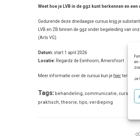
Weet hoe je LVB in de ggz kunt herkennen en een
Gedurende deze driedaagse cursus krijg je substanti
LVB en ZB binnen de ggz onder begeleiding van onze
(Arts VG).
Datum:
start 1 april 2026
Fun
Locatie:
Regardz de Eenhoorn, Amersfoort
en 
zoa
Meer informatie over de cursus kun je
hier
terugvin
Je 
Tags:
behandeling
,
communicatie
,
cursus
,
d
praktisch
,
theorie
,
tips
,
verdieping