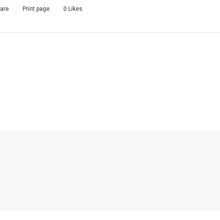
are
Print page
0
Likes