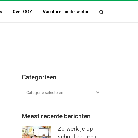
s
Over GGZ
Vacatures in de sector
Categorieën
Meest recente berichten
Zo werk je op
school aan een