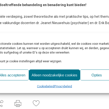
 doeltreffende behandeling en benadering kunt bieden!
ële verdieping, zowel theoretische als met praktische tips, op het them
 vakkundige docenten dr. Jeanet Nieuwehuis (psychiater) en dr. Erik B
ctionele cookies kunnen niet worden uitgeschakeld, wel de cookies voor market
statistieken. Let op, wanneer u op accepteren drukt kunnen wij, en derden, gege
ls surfgedrag of unieke ID's op deze site verwerken.
den.
kunt je cookie instellingen altijd weer wijzigen.
iagnostiek
,
handvatten
,
licht verstandelijke beperking
,
LVB
,
Alles accepteren
Alleen noodzakelijke cookies
Opties
Cookiebeleid
Privacybeleid