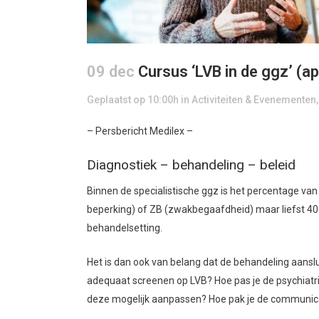
09 dec
Cursus ‘LVB in de ggz’ (ap
Geplaatst op 10:00h
in
Activiteiten & Evenementen
– Persbericht Medilex –
Diagnostiek – behandeling – beleid
Binnen de specialistische ggz is het percentage van
beperking) of ZB (zwakbegaafdheid) maar liefst 40
behandelsetting.
Het is dan ook van belang dat de behandeling aanslu
adequaat screenen op LVB? Hoe pas je de psychiatri
deze mogelijk aanpassen? Hoe pak je de communic