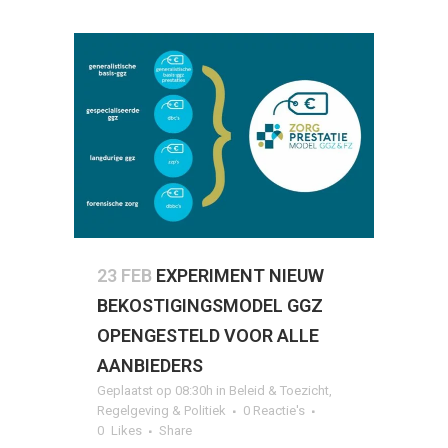
23 FEB
EXPERIMENT NIEUW
BEKOSTIGINGSMODEL GGZ
OPENGESTELD VOOR ALLE
AANBIEDERS
Geplaatst op 08:30h
in
Beleid & Toezicht
,
Regelgeving & Politiek
0 Reactie's
0
Likes
Share