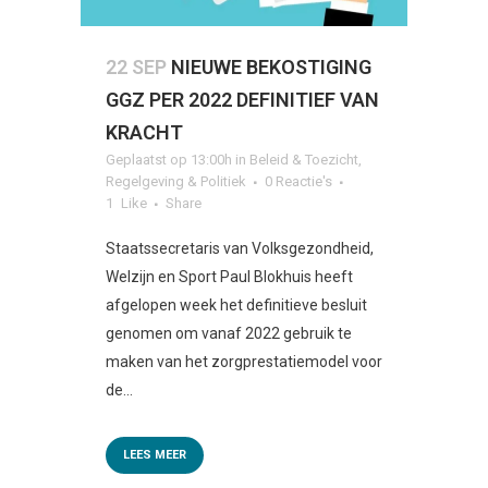
22 SEP
NIEUWE BEKOSTIGING
GGZ PER 2022 DEFINITIEF VAN
KRACHT
Geplaatst op 13:00h
in
Beleid & Toezicht
,
Regelgeving & Politiek
0 Reactie's
1
Like
Share
Staatssecretaris van Volksgezondheid,
Welzijn en Sport Paul Blokhuis heeft
afgelopen week het definitieve besluit
genomen om vanaf 2022 gebruik te
maken van het zorgprestatiemodel voor
de...
LEES MEER