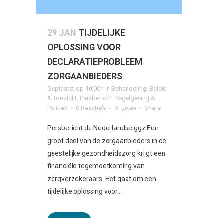
29 JAN
TIJDELIJKE
OPLOSSING VOOR
DECLARATIEPROBLEEM
ZORGAANBIEDERS
Geplaatst op 10:00h
in
Behandeling
,
Beleid
& Toezicht
,
Persbericht
,
Regelgeving &
Politiek
0 Reactie's
0
Likes
Share
Persbericht de Nederlandse ggz Een
groot deel van de zorgaanbieders in de
geestelijke gezondheidszorg krijgt een
financiële tegemoetkoming van
zorgverzekeraars. Het gaat om een
tijdelijke oplossing voor...