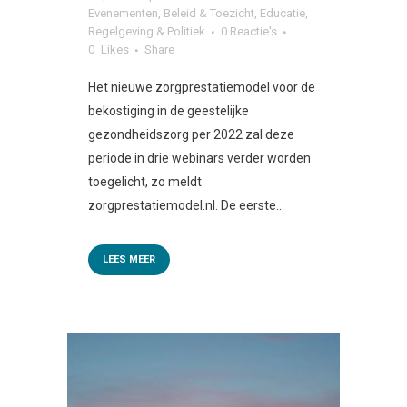
Evenementen
,
Beleid & Toezicht
,
Educatie
,
Regelgeving & Politiek
0 Reactie's
0
Likes
Share
Het nieuwe zorgprestatiemodel voor de
bekostiging in de geestelijke
gezondheidszorg per 2022 zal deze
periode in drie webinars verder worden
toegelicht, zo meldt
zorgprestatiemodel.nl. De eerste...
LEES MEER