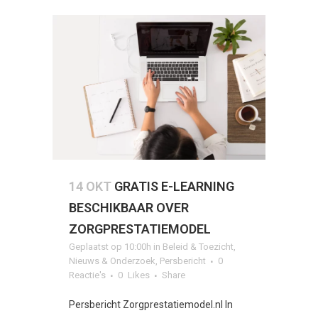
14 OKT
GRATIS E-LEARNING
BESCHIKBAAR OVER
ZORGPRESTATIEMODEL
Geplaatst op 10:00h
in
Beleid & Toezicht
,
Nieuws & Onderzoek
,
Persbericht
0
Reactie's
0
Likes
Share
Persbericht Zorgprestatiemodel.nl In