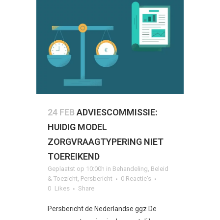
24 FEB
ADVIESCOMMISSIE:
HUIDIG MODEL
ZORGVRAAGTYPERING NIET
TOEREIKEND
Geplaatst op 10:00h
in
Behandeling
,
Beleid
& Toezicht
,
Persbericht
0 Reactie's
0
Likes
Share
Persbericht de Nederlandse ggz De