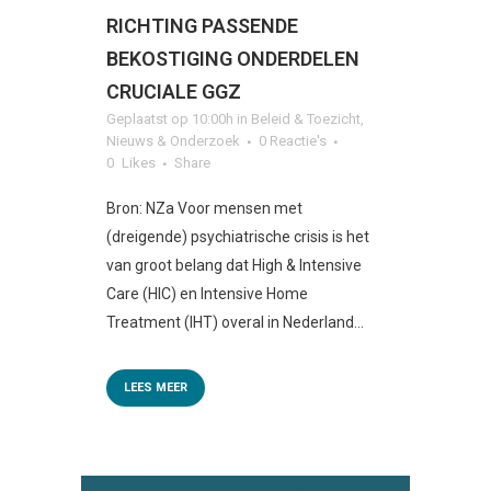
RICHTING PASSENDE
BEKOSTIGING ONDERDELEN
CRUCIALE GGZ
Geplaatst op 10:00h
in
Beleid & Toezicht
,
Nieuws & Onderzoek
0 Reactie's
0
Likes
Share
Bron: NZa Voor mensen met
(dreigende) psychiatrische crisis is het
van groot belang dat High & Intensive
Care (HIC) en Intensive Home
Treatment (IHT) overal in Nederland...
LEES MEER