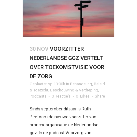
30 NOV
VOORZITTER
NEDERLANDSE GGZ VERTELT
OVER TOEKOMSTVISIE VOOR
DE ZORG
Geplaatst op 10:00h
in
Behandeling
,
Beleid
& Toezicht
,
Beschouwing & Verdieping
,
Podcasts
0 Reactie's
0
Likes
Share
Sinds september dit jaar is Ruth
Peetoom de nieuwe voorzitter van
brancheorganisatie de Nederlandse
ggz. In de podcast Voorzorg van