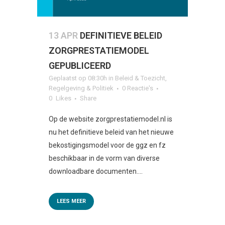
13 APR
DEFINITIEVE BELEID
ZORGPRESTATIEMODEL
GEPUBLICEERD
Geplaatst op 08:30h
in
Beleid & Toezicht
,
Regelgeving & Politiek
0 Reactie's
0
Likes
Share
Op de website zorgprestatiemodel.nl is
nu het definitieve beleid van het nieuwe
bekostigingsmodel voor de ggz en fz
beschikbaar in de vorm van diverse
downloadbare documenten....
LEES MEER