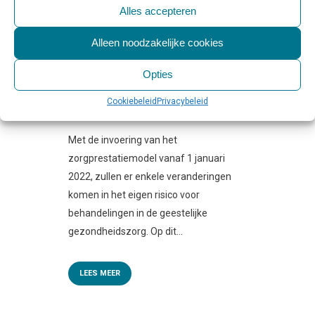
AANKOMENDE
Alles accepteren
VERANDERINGEN EIGEN
RISICO VOOR GGZ-
Alleen noodzakelijke cookies
BEHANDELING
Opties
Geplaatst op 10:00h
in
Behandeling
,
Beleid
& Toezicht
,
Nieuws & Onderzoek
0
Cookiebeleid
Privacybeleid
Reactie's
1
Like
Share
Met de invoering van het
zorgprestatiemodel vanaf 1 januari
2022, zullen er enkele veranderingen
komen in het eigen risico voor
behandelingen in de geestelijke
gezondheidszorg. Op dit...
LEES MEER