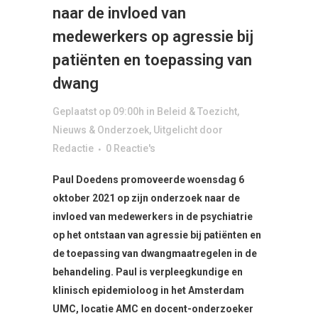
naar de invloed van
medewerkers op agressie bij
patiënten en toepassing van
dwang
Geplaatst op 09:00h
in
Beleid & Toezicht
,
Nieuws & Onderzoek
,
Uitgelicht
door
Redactie
0 Reactie's
Paul Doedens promoveerde woensdag 6
oktober 2021 op zijn onderzoek naar de
invloed van medewerkers in de psychiatrie
op het ontstaan van agressie bij patiënten en
de toepassing van dwangmaatregelen in de
behandeling. Paul is verpleegkundige en
klinisch epidemioloog in het Amsterdam
UMC, locatie AMC en docent-onderzoeker