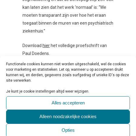
kan laten zien dat het werk ‘normaal’ is: “We
moeten transparant zijn over hoe het eraan
toegaat binnen de muren van een psychiatrisch
ziekenhuis.”
Download
hier
het volledige proefschrift van
Paul Doedens.
Functionele cookies kunnen niet worden uitgeschakeld, wel de cookies
voor marketing en statistieken. Let op, wanneer u op accepteren drukt
Tags:
agressie
,
dwang
,
gedrag
,
kunnen wij, en derden, gegevens zoals surfgedrag of unieke ID's op deze
site verwerken.
handelen
,
incident
,
ingrijpend
,
medewerkers
,
onderzoek
,
openheid
,
Je kunt je cookie instellingen altijd weer wijzigen.
patiënten
,
psychiatrie
,
veiligheid
,
Alles accepteren
verpleegkundigen
Alleen noodzakelijke cookies
Opties