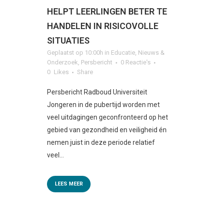
HELPT LEERLINGEN BETER TE
HANDELEN IN RISICOVOLLE
SITUATIES
Geplaatst op 10:00h
in
Educatie
,
Nieuws &
Onderzoek
,
Persbericht
0 Reactie's
0
Likes
Share
Persbericht Radboud Universiteit
Jongeren in de pubertijd worden met
veel uitdagingen geconfronteerd op het
gebied van gezondheid en veiligheid én
nemen juist in deze periode relatief
veel...
LEES MEER