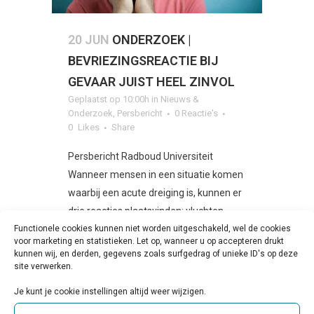
20 JUN
ONDERZOEK |
BEVRIEZINGSREACTIE BIJ
GEVAAR JUIST HEEL ZINVOL
Geplaatst op 10:00h
in
Nieuws &
Onderzoek
,
Persbericht
0 Reactie's
0
Likes
Share
Persbericht Radboud Universiteit
Wanneer mensen in een situatie komen
waarbij een acute dreiging is, kunnen er
drie reacties plaatsvinden: vluchten,
Functionele cookies kunnen niet worden uitgeschakeld, wel de cookies
vechten of bevriezen. Uit
voor marketing en statistieken. Let op, wanneer u op accepteren drukt
promotieonderzoek van Felix...
kunnen wij, en derden, gegevens zoals surfgedrag of unieke ID's op deze
site verwerken.
LEES MEER
Je kunt je cookie instellingen altijd weer wijzigen.