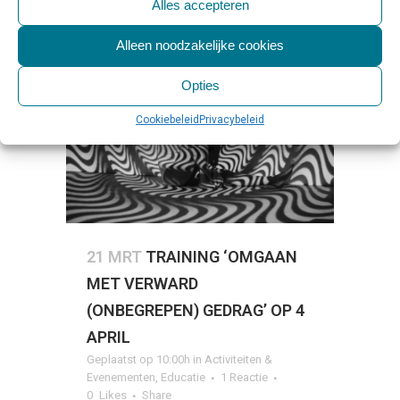
Alles accepteren
Alleen noodzakelijke cookies
Opties
Cookiebeleid
Privacybeleid
21 MRT
TRAINING ‘OMGAAN
MET VERWARD
(ONBEGREPEN) GEDRAG’ OP 4
APRIL
Geplaatst op 10:00h
in
Activiteiten &
Evenementen
,
Educatie
1 Reactie
0
Likes
Share