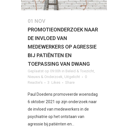
01 NOV
PROMOTIEONDERZOEK NAAR
DE INVLOED VAN
MEDEWERKERS OP AGRESSIE
BIJ PATIËNTEN EN
TOEPASSING VAN DWANG
Geplaatst op 09:00h
in
Beleid & Toezicht
,
Nieuws & Onderzoek
,
Uitgelicht
0
Reactie's
3
Likes
Share
Paul Doedens promoveerde woensdag
6 oktober 2021 op zijn onderzoek naar
de invloed van medewerkers in de
psychiatrie op het ontstaan van
agressie bij patiënten en...