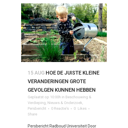
15 AUG
HOE DE JUISTE KLEINE
VERANDERINGEN GROTE
GEVOLGEN KUNNEN HEBBEN
Geplaatst op 10:00h
in
Beschouwing &
Verdieping
,
Nieuws & Onderzoek
,
Persbericht
0 Reactie's
0
Likes
Share
Persbericht Radboud Universiteit Door