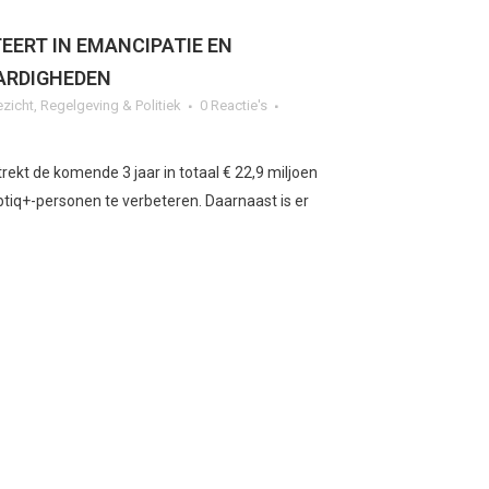
EERT IN EMANCIPATIE EN
ARDIGHEDEN
ezicht
,
Regelgeving & Politiek
0 Reactie's
trekt de komende 3 jaar in totaal € 22,9 miljoen
hbtiq+-personen te verbeteren. Daarnaast is er