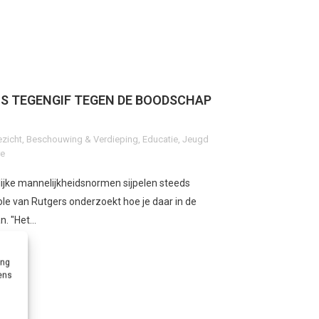
ALS TEGENGIF TEGEN DE BOODSCHAP
ezicht
,
Beschouwing & Verdieping
,
Educatie
,
Jeugd
re
ijke mannelijkheidsnormen sijpelen steeds
ole van Rutgers onderzoekt hoe je daar in de
. "Het...
ing
vens