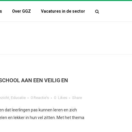
s
Over GGZ
Vacatures in de sector
SCHOOL AAN EEN VEILIG EN
ezicht
,
Educatie
0 Reactie's
0
Likes
Share
n dat leerlingen pas kunnen leren en zich
elen en lekker in hun vel zitten. Met het thema