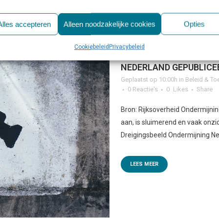
Alles accepteren
Alleen noodzakelijke cookies
Opties
Cookiebeleid
Privacybeleid
11 JUN
EERSTE DREIGI
NEDERLAND GEPUBLICE
Geplaatst op 10:00h
in
Beleid & To
0 Reactie's
0
Likes
Share
Bron: Rijksoverheid Ondermijn
aan, is sluimerend en vaak onzic
Dreigingsbeeld Ondermijning Ned
LEES MEER