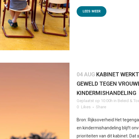
LEES MEER
04 AUG
KABINET WERKT
GEWELD TEGEN VROUWE
KINDERMISHANDELING
Geplaatst op 10:00h
in
Beleid & To
0
Likes
Share
Bron: Rijksoverheid Het tegeng
en kindermishandeling blijft on
prioriteiten van dit kabinet. Dat 