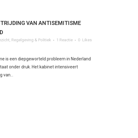
TRIJDING VAN ANTISEMITISME
D
ezicht
,
Regelgeving & Politiek
1 Reactie
0
Likes
sme is een diepgeworteld probleem in Nederland
taat onder druk. Het kabinet intensiveert
 van...