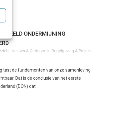
NGSBEELD ONDERMIJNING
ERD
ezicht
,
Nieuws & Onderzoek
,
Regelgeving & Politiek
ing tast de fundamenten van onze samenleving
htbaar. Dat is de conclusie van het eerste
erland (DON) dat...