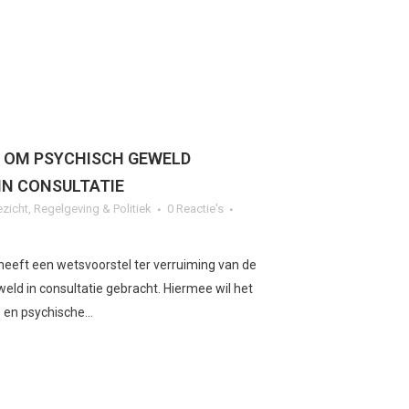
 OM PSYCHISCH GEWELD
IN CONSULTATIE
ezicht
,
Regelgeving & Politiek
0 Reactie's
 heeft een wetsvoorstel ter verruiming van de
eld in consultatie gebracht. Hiermee wil het
en psychische...