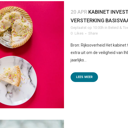
20 APR
KABINET INVEST
VERSTERKING BASISVA
Geplaatst op 10:00h
in
Beleid & To
0
Likes
Share
Bron: Rijksoverheid Het kabinet 
extra uit om de veiligheid van l
jaarlijks...
LEES MEER