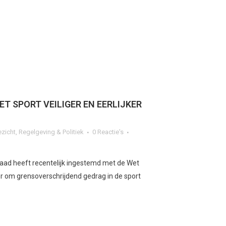
T SPORT VEILIGER EN EERLIJKER
ezicht
,
Regelgeving & Politiek
0 Reactie's
raad heeft recentelijk ingestemd met de Wet
er om grensoverschrijdend gedrag in de sport