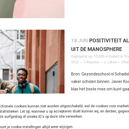
18 JUN
POSITIVITEIT 
UIT DE MANOSPHERE
Geplaatst op 10:00h
in
Beleid & To
GGZ
1 Reactie
0
Likes
Sha
Bron: Gezondeschool.nl Schadel
vaker scholen binnen. Javier Ko
klas het beste mee om kunt gaan
ctionele cookies kunnen niet worden uitgeschakeld, wel de cookies voor market
LEES MEER
statistieken. Let op, wanneer u op accepteren drukt kunnen wij, en derden, gege
ls surfgedrag of unieke ID's op deze site verwerken.
kunt je cookie instellingen altijd weer wijzigen.