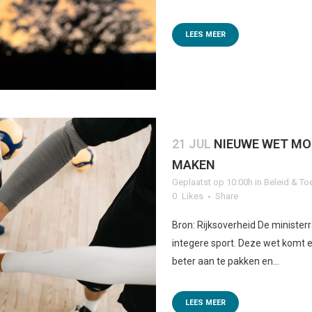
LEES MEER
21 JUL
NIEUWE WET MOE
MAKEN
Geplaatst op 10:00h
in
Beleid & To
0
Likes
Share
Bron: Rijksoverheid De minister
integere sport. Deze wet komt 
beter aan te pakken en...
LEES MEER