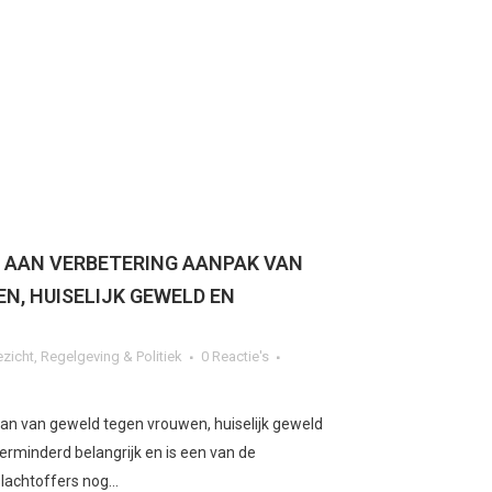
 AAN VERBETERING AANPAK VAN
N, HUISELIJK GEWELD EN
ezicht
,
Regelgeving & Politiek
0 Reactie's
aan van geweld tegen vrouwen, huiselijk geweld
verminderd belangrijk en is een van de
slachtoffers nog...