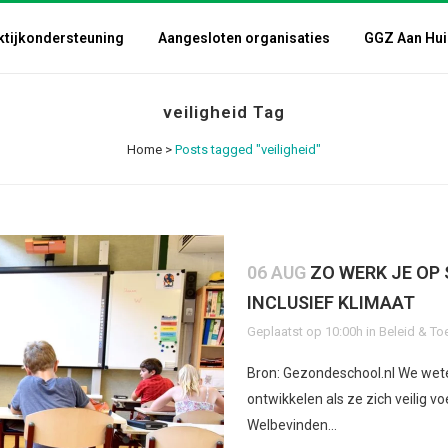
ktijkondersteuning
Aangesloten organisaties
GGZ Aan Hui
veiligheid Tag
Home
>
Posts tagged "veiligheid"
06 AUG
ZO WERK JE OP 
INCLUSIEF KLIMAAT
Geplaatst op 10:00h
in
Beleid & To
Bron: Gezondeschool.nl We wete
ontwikkelen als ze zich veilig vo
Welbevinden...