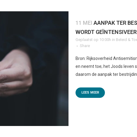
11 MEI
AANPAK TER BES
WORDT GEÏNTENSIVEER
Geplaatst op 10:00h
in
Beleid & To
Share
Bron: Rijksoverheid Antisemiti
en neemt toe; het Joods leven s
daarom de aanpak ter bestrijding
LEES MEER