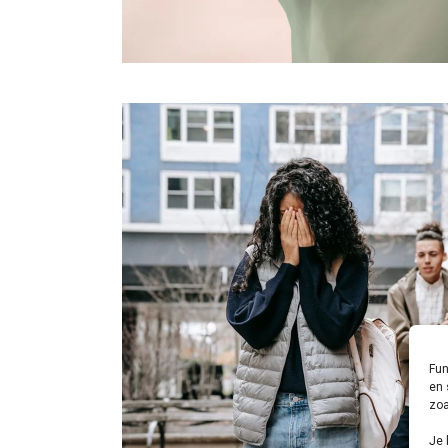
Fun
en 
zoa
Je 