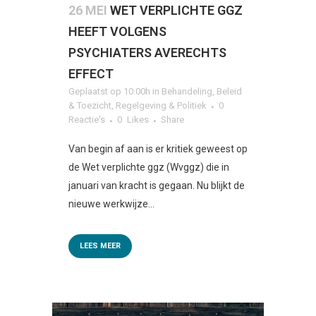
26 MEI
WET VERPLICHTE GGZ
HEEFT VOLGENS
PSYCHIATERS AVERECHTS
EFFECT
Geplaatst op 10:00h
in
Behandeling
,
Beleid
& Toezicht
,
Regelgeving & Politiek
0
Reactie's
0
Likes
Share
Van begin af aan is er kritiek geweest op
de Wet verplichte ggz (Wvggz) die in
januari van kracht is gegaan. Nu blijkt de
nieuwe werkwijze...
LEES MEER