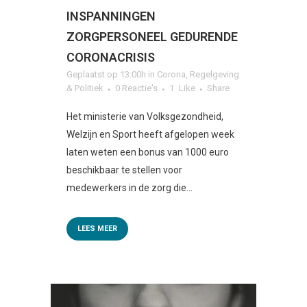
INSPANNINGEN
ZORGPERSONEEL GEDURENDE
CORONACRISIS
Geplaatst op 13:00h
in
Corona
,
Regelgeving
& Politiek
0 Reactie's
1
Like
Share
Het ministerie van Volksgezondheid,
Welzijn en Sport heeft afgelopen week
laten weten een bonus van 1000 euro
beschikbaar te stellen voor
medewerkers in de zorg die...
LEES MEER