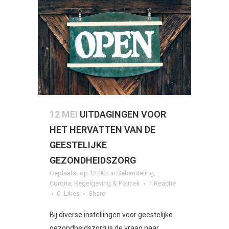
12 MEI
UITDAGINGEN VOOR
HET HERVATTEN VAN DE
GEESTELIJKE
GEZONDHEIDSZORG
Geplaatst op 12:00h
in
Behandeling
,
Corona
,
Regelgeving & Politiek
1 Reactie
0
Likes
Share
Bij diverse instellingen voor geestelijke
gezondheidszorg is de vraag naar