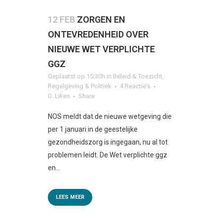
12 FEB
ZORGEN EN
ONTEVREDENHEID OVER
NIEUWE WET VERPLICHTE
GGZ
Geplaatst op 15:30h
in
Beleid & Toezicht
,
Regelgeving & Politiek
4 Reactie's
0
Likes
Share
NOS meldt dat de nieuwe wetgeving die
per 1 januari in de geestelijke
gezondheidszorg is ingegaan, nu al tot
problemen leidt. De Wet verplichte ggz
en...
LEES MEER