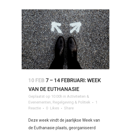
10 FEB
7 – 14 FEBRUARI: WEEK
VAN DE EUTHANASIE
Geplaatst op 10:00h
in
Activiteiten &
Evenementen
,
Regelgeving & Politiek
1
Reactie
0
Likes
Share
Deze week vindt de jaarlijkse Week van
de Euthanasie plaats, georganiseerd