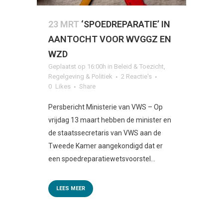
23 MRT
‘SPOEDREPARATIE’ IN
AANTOCHT VOOR WVGGZ EN
WZD
Geplaatst op 16:00h
in
Beleid & Toezicht
,
Regelgeving & Politiek
2 Reactie's
0
Likes
Share
Persbericht Ministerie van VWS – Op
vrijdag 13 maart hebben de minister en
de staatssecretaris van VWS aan de
Tweede Kamer aangekondigd dat er
een spoedreparatiewetsvoorstel...
LEES MEER