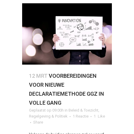
12 MRT
VOORBEREIDINGEN
VOOR NIEUWE
DECLARATIEMETHODE GGZ IN
VOLLE GANG
Geplaatst op 09:00h
in
Beleid & Toezicht
,
Regelgeving & Politiek
1 Reactie
1
Like
Share