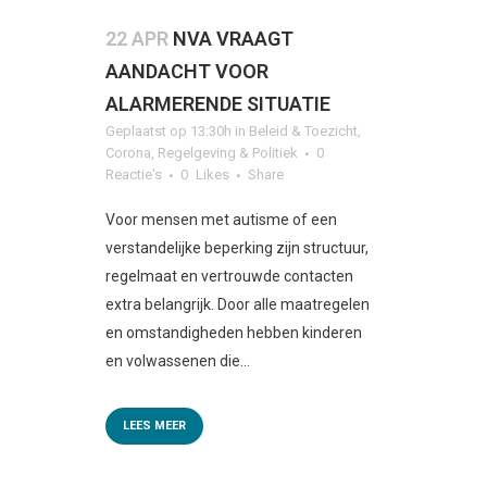
22 APR
NVA VRAAGT
AANDACHT VOOR
ALARMERENDE SITUATIE
Geplaatst op 13:30h
in
Beleid & Toezicht
,
Corona
,
Regelgeving & Politiek
0
Reactie's
0
Likes
Share
Voor mensen met autisme of een
verstandelijke beperking zijn structuur,
regelmaat en vertrouwde contacten
extra belangrijk. Door alle maatregelen
en omstandigheden hebben kinderen
en volwassenen die...
LEES MEER