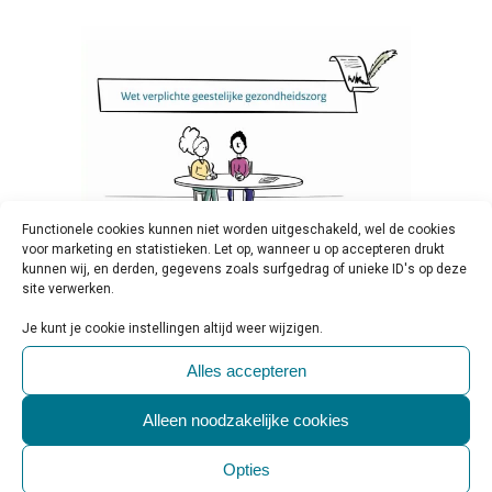
Functionele cookies kunnen niet worden uitgeschakeld, wel de cookies
voor marketing en statistieken. Let op, wanneer u op accepteren drukt
kunnen wij, en derden, gegevens zoals surfgedrag of unieke ID's op deze
06 JAN
IN EEN NOTENDOP: DE
site verwerken.
NIEUWE WET VERPLICHTE
Je kunt je cookie instellingen altijd weer wijzigen.
GGZ
Alles accepteren
Geplaatst op 18:30h
in
Beleid & Toezicht
,
Regelgeving & Politiek
1 Reactie
1
Like
Alleen noodzakelijke cookies
Share
Opties
Per 1 januari is de Wet verplichte ggz