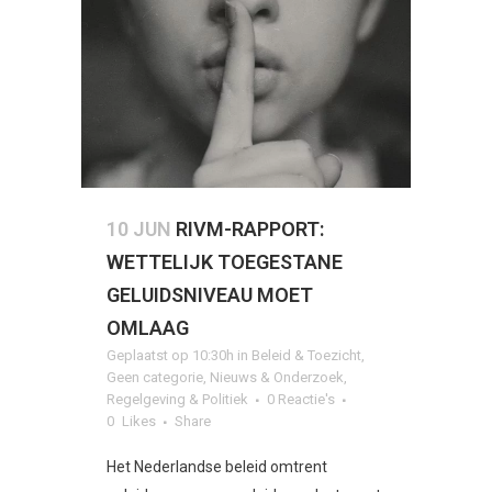
10 JUN
RIVM-RAPPORT:
WETTELIJK TOEGESTANE
GELUIDSNIVEAU MOET
OMLAAG
Geplaatst op 10:30h
in
Beleid & Toezicht
,
Geen categorie
,
Nieuws & Onderzoek
,
Regelgeving & Politiek
0 Reactie's
0
Likes
Share
Het Nederlandse beleid omtrent