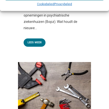
(Wvggz) ingegaan. Deze nieuwe wet
Cookiebeleid
Privacybeleid
vervangt de Wet bijzondere
opnemingen in psychiatrische
ziekenhuizen (Bopz). Wat houdt de
nieuwe...
LEES MEER