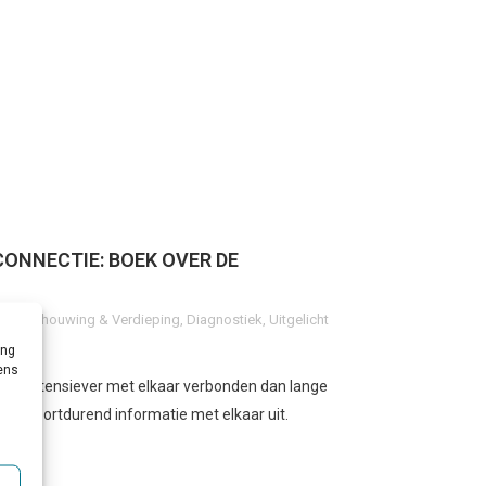
ONNECTIE: BOEK OVER DE
g
,
Beschouwing & Verdieping
,
Diagnostiek
,
Uitgelicht
ing
vens
eel intensiever met elkaar verbonden dan lange
len voortdurend informatie met elkaar uit.
.