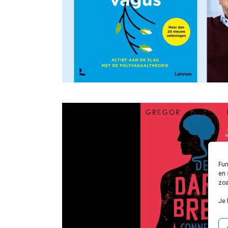
Fun
en 
zoa
Je 