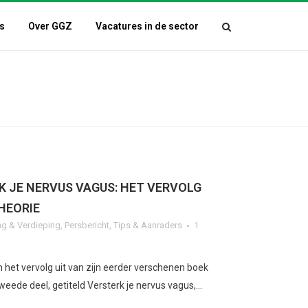
s
Over GGZ
Vacatures in de sector
K JE NERVUS VAGUS: HET VERVOLG
HEORIE
g & Verdieping
,
Persbericht
,
Tips & Aanraders
1
het vervolg uit van zijn eerder verschenen boek
tweede deel, getiteld Versterk je nervus vagus,...