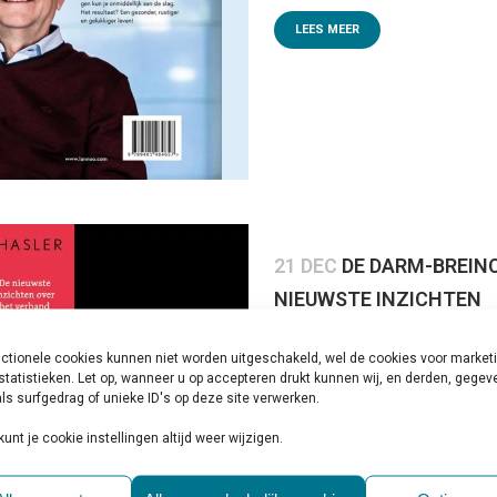
LEES MEER
21 DEC
DE DARM-BREINC
NIEUWSTE INZICHTEN
Geplaatst op 10:00h
in
Behandelin
0 Reactie's
1
Like
Share
ctionele cookies kunnen niet worden uitgeschakeld, wel de cookies voor market
statistieken. Let op, wanneer u op accepteren drukt kunnen wij, en derden, gege
Onze darmen en hersenen zijn v
ls surfgedrag of unieke ID's op deze site verwerken.
tijd werd aangenomen. Ze wisse
kunt je cookie instellingen altijd weer wijzigen.
Anatomisch gezien kunnen het..