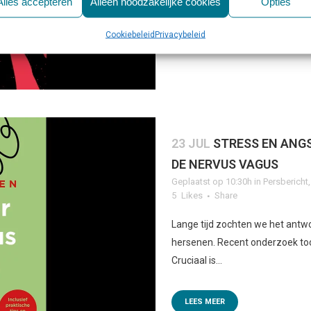
Alles accepteren
Alleen noodzakelijke cookies
Opties
LEES MEER
Cookiebeleid
Privacybeleid
23 JUL
STRESS EN ANG
DE NERVUS VAGUS
Geplaatst op 10:30h
in
Persbericht
5
Likes
Share
Lange tijd zochten we het antwo
hersenen. Recent onderzoek too
Cruciaal is...
LEES MEER