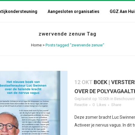
ktijkondersteuning
Aangesloten organisaties
GGZ Aan Hui
zwervende zenuw Tag
Home
>
Posts tagged "zwervende zenuw"
12 OKT
BOEK | VERSTER
OVER DE POLYVAGAALT
Geplaatst op 10:00h
in
Beschouwin
Reactie
0
Likes
Share
Deze zomer bracht Luc Swinnen 
Activeer je nervus vagus. In dit 