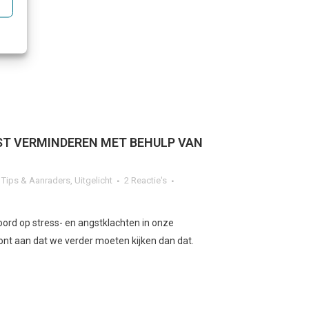
ST VERMINDEREN MET BEHULP VAN
,
Tips & Aanraders
,
Uitgelicht
2 Reactie's
ord op stress- en angstklachten in onze
nt aan dat we verder moeten kijken dan dat.