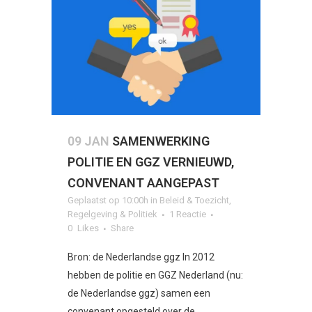
09 JAN
SAMENWERKING
POLITIE EN GGZ VERNIEUWD,
CONVENANT AANGEPAST
Geplaatst op 10:00h
in
Beleid & Toezicht
,
Regelgeving & Politiek
1 Reactie
0
Likes
Share
Bron: de Nederlandse ggz In 2012
hebben de politie en GGZ Nederland (nu:
de Nederlandse ggz) samen een
convenant opgesteld over de