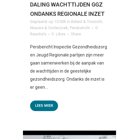
DALING WACHTTIJDEN GGZ
ONDANKS REGIONALE INZET
Geplaatst op 10:00h
in
Beleid & Toezicht
,
Nieuws & Onderzoek
,
Persbericht
0
Reactie's
0
Likes
Share
Persbericht Inspectie Gezondheidszorg
en Jeugd Regionale partijen zijn meer
gaan samenwerken bij de aanpak van
de wachttijden in de geestelijke
gezondheidszorg. Ondanks de inzet is
er geen...
LEES MEER