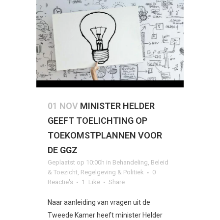
01 NOV
MINISTER HELDER
GEEFT TOELICHTING OP
TOEKOMSTPLANNEN VOOR
DE GGZ
Geplaatst op 10:00h
in
Behandeling
,
Beleid
& Toezicht
,
Regelgeving & Politiek
0
Reactie's
1
Like
Share
Naar aanleiding van vragen uit de
Tweede Kamer heeft minister Helder