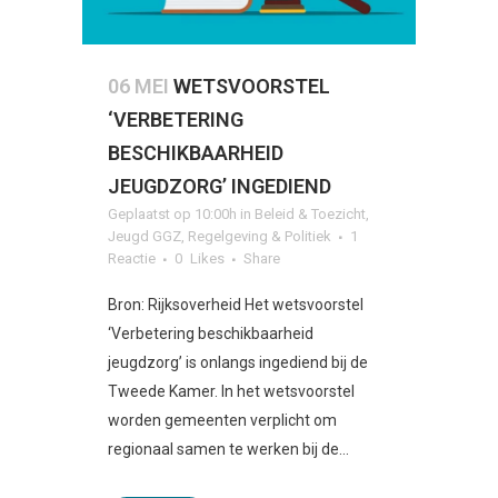
06 MEI
WETSVOORSTEL
‘VERBETERING
BESCHIKBAARHEID
JEUGDZORG’ INGEDIEND
Geplaatst op 10:00h
in
Beleid & Toezicht
,
Jeugd GGZ
,
Regelgeving & Politiek
1
Reactie
0
Likes
Share
Bron: Rijksoverheid Het wetsvoorstel
‘Verbetering beschikbaarheid
jeugdzorg’ is onlangs ingediend bij de
Tweede Kamer. In het wetsvoorstel
worden gemeenten verplicht om
regionaal samen te werken bij de...