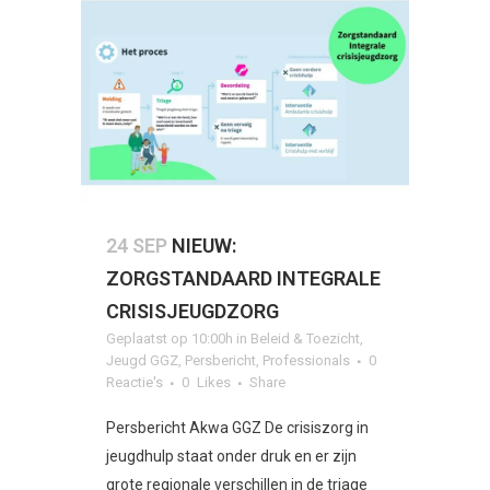
24 SEP
NIEUW:
ZORGSTANDAARD INTEGRALE
CRISISJEUGDZORG
Geplaatst op 10:00h
in
Beleid & Toezicht
,
Jeugd GGZ
,
Persbericht
,
Professionals
0
Reactie's
0
Likes
Share
Persbericht Akwa GGZ De crisiszorg in
jeugdhulp staat onder druk en er zijn
grote regionale verschillen in de triage