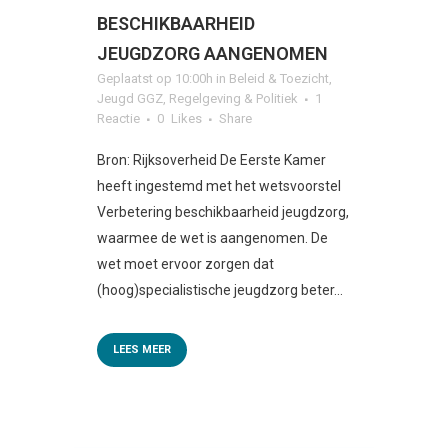
BESCHIKBAARHEID
JEUGDZORG AANGENOMEN
Geplaatst op 10:00h
in
Beleid & Toezicht
,
Jeugd GGZ
,
Regelgeving & Politiek
1
Reactie
0
Likes
Share
Bron: Rijksoverheid De Eerste Kamer
heeft ingestemd met het wetsvoorstel
Verbetering beschikbaarheid jeugdzorg,
waarmee de wet is aangenomen. De
wet moet ervoor zorgen dat
(hoog)specialistische jeugdzorg beter...
LEES MEER