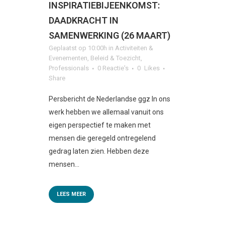
INSPIRATIEBIJEENKOMST:
DAADKRACHT IN
SAMENWERKING (26 MAART)
Geplaatst op 10:00h
in
Activiteiten &
Evenementen
,
Beleid & Toezicht
,
Professionals
0 Reactie's
0
Likes
Share
Persbericht de Nederlandse ggz In ons
werk hebben we allemaal vanuit ons
eigen perspectief te maken met
mensen die geregeld ontregelend
gedrag laten zien. Hebben deze
mensen...
LEES MEER