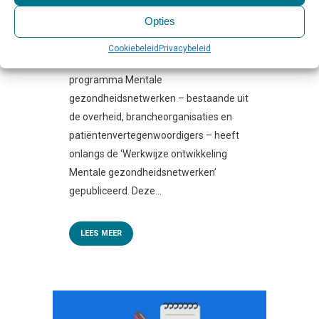
Geplaatst op 10:00h
in
Behandeling
,
Beleid
& Toezicht
,
Regelgeving & Politiek
0
Opties
Reactie's
0
Likes
Share
Cookiebeleid
Privacybeleid
Bron: de Nederlandse ggz Het landelijke
programma Mentale
gezondheidsnetwerken – bestaande uit
de overheid, brancheorganisaties en
patiëntenvertegenwoordigers – heeft
onlangs de ‘Werkwijze ontwikkeling
Mentale gezondheidsnetwerken’
gepubliceerd. Deze...
LEES MEER