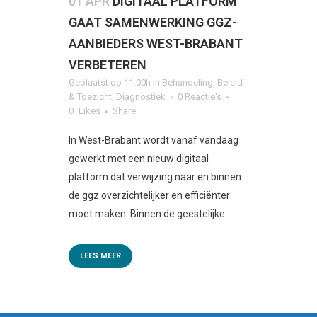
01 APR
DIGITAAL PLATFORM
GAAT SAMENWERKING GGZ-
AANBIEDERS WEST-BRABANT
VERBETEREN
Geplaatst op 11:00h
in
Behandeling
,
Beleid
& Toezicht
,
Diagnostiek
0 Reactie's
0
Likes
Share
In West-Brabant wordt vanaf vandaag
gewerkt met een nieuw digitaal
platform dat verwijzing naar en binnen
de ggz overzichtelijker en efficiënter
moet maken. Binnen de geestelijke...
LEES MEER