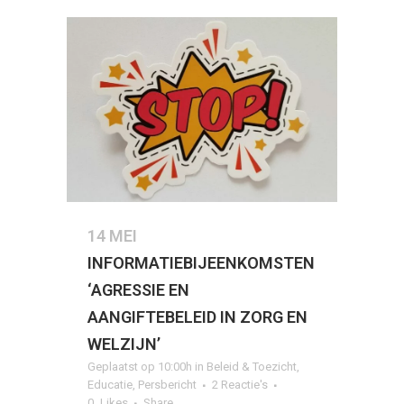
14 MEI
INFORMATIEBIJEENKOMSTEN
‘AGRESSIE EN
AANGIFTEBELEID IN ZORG EN
WELZIJN’
Geplaatst op 10:00h
in
Beleid & Toezicht
,
Educatie
,
Persbericht
2 Reactie's
0
Likes
Share