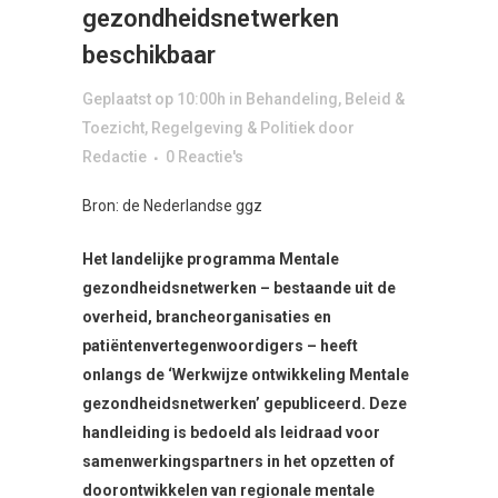
gezondheidsnetwerken
beschikbaar
Geplaatst op 10:00h
in
Behandeling
,
Beleid &
Toezicht
,
Regelgeving & Politiek
door
Redactie
0 Reactie's
Bron: de Nederlandse ggz
Het landelijke programma Mentale
gezondheidsnetwerken – bestaande uit de
overheid, brancheorganisaties en
patiëntenvertegenwoordigers – heeft
onlangs de ‘Werkwijze ontwikkeling Mentale
gezondheidsnetwerken’ gepubliceerd. Deze
handleiding is bedoeld als leidraad voor
samenwerkingspartners in het opzetten of
doorontwikkelen van regionale mentale