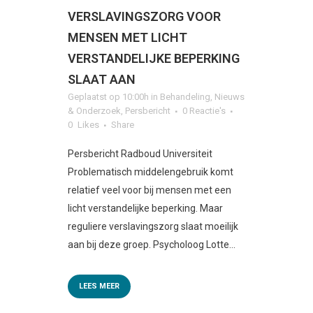
VERSLAVINGSZORG VOOR
MENSEN MET LICHT
VERSTANDELIJKE BEPERKING
SLAAT AAN
Geplaatst op 10:00h
in
Behandeling
,
Nieuws
& Onderzoek
,
Persbericht
0 Reactie's
0
Likes
Share
Persbericht Radboud Universiteit
Problematisch middelengebruik komt
relatief veel voor bij mensen met een
licht verstandelijke beperking. Maar
reguliere verslavingszorg slaat moeilijk
aan bij deze groep. Psycholoog Lotte...
LEES MEER