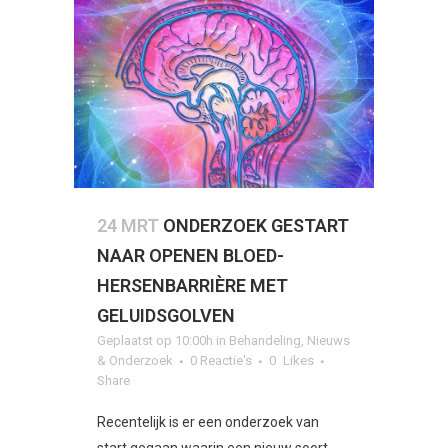
24 MRT
ONDERZOEK GESTART
NAAR OPENEN BLOED-
HERSENBARRIÈRE MET
GELUIDSGOLVEN
Geplaatst op 10:00h
in
Behandeling
,
Nieuws
& Onderzoek
0 Reactie's
0
Likes
Share
Recentelijk is er een onderzoek van
start gegaan waarin een nieuw soort