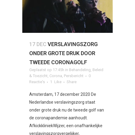
17 DEC
VERSLAVINGSZORG
ONDER GROTE DRUK DOOR
TWEEDE CORONAGOLF
Geplaatst op 17:45h
in
Behandeling
,
Beleid
& Toezicht
,
Corona
,
Persbericht
0
Reactie's
1
Like
Share
Amsterdam, 17 december 2020 De
Nederlandse verslavingszorg staat
onder grote druk nu de tweede golf van
de coronapandemie aanhoudt.
AfkickkliniekWijzer, een onafhankelijke
verslavingszorgvergelijker,