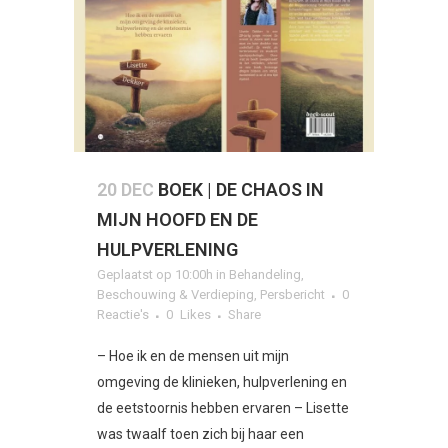
20 DEC
BOEK | DE CHAOS IN
MIJN HOOFD EN DE
HULPVERLENING
Geplaatst op 10:00h
in
Behandeling
,
Beschouwing & Verdieping
,
Persbericht
0
Reactie's
0
Likes
Share
– Hoe ik en de mensen uit mijn
omgeving de klinieken, hulpverlening en
de eetstoornis hebben ervaren – Lisette
was twaalf toen zich bij haar een