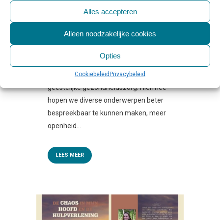
| IN EEN ANDER LEVEN
Alles accepteren
Geplaatst op 10:00h
in
Beschouwing &
Verdieping
,
Column
0 Reactie's
0
Likes
Alleen noodzakelijke cookies
Share
Opties
Op GGZ.nl delen we graag verhalen en
Cookiebeleid
Privacybeleid
visies van ervaringsdeskundigen in de
geestelijke gezondheidszorg. Hiermee
hopen we diverse onderwerpen beter
bespreekbaar te kunnen maken, meer
openheid...
LEES MEER