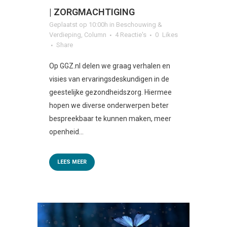
| ZORGMACHTIGING
Geplaatst op 10:00h
in
Beschouwing &
Verdieping
,
Column
4 Reactie's
0
Likes
Share
Op GGZ.nl delen we graag verhalen en
visies van ervaringsdeskundigen in de
geestelijke gezondheidszorg. Hiermee
hopen we diverse onderwerpen beter
bespreekbaar te kunnen maken, meer
openheid...
LEES MEER