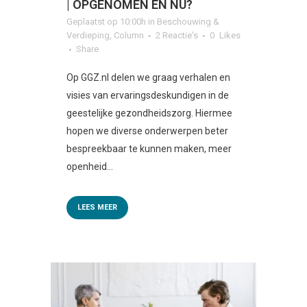
| OPGENOMEN EN NU?
Geplaatst op 10:00h
in
Beschouwing &
Verdieping
,
Column
2 Reactie's
0
Likes
Share
Op GGZ.nl delen we graag verhalen en
visies van ervaringsdeskundigen in de
geestelijke gezondheidszorg. Hiermee
hopen we diverse onderwerpen beter
bespreekbaar te kunnen maken, meer
openheid...
LEES MEER