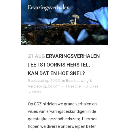
21 AUG
ERVARINGSVERHALEN
| EETSTOORNIS HERSTEL,
KAN DAT EN HOE SNEL?
Geplaatst op 10:00h
in
Beschouwing &
Verdieping
,
Column
1 Reactie
0
Likes
Share
Op GGZ.nl delen we graag verhalen en
visies van ervaringsdeskundigen in de
geestelijke gezondheidszorg. Hiermee
hopen we diverse onderwerpen beter