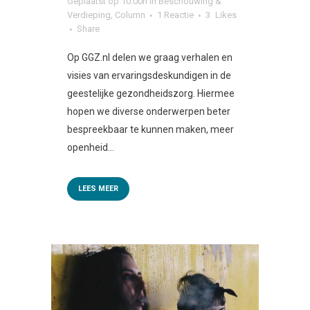
Geplaatst op 10:00h
in
Beschouwing &
Verdieping
,
Column
1 Reactie
3
Likes
Share
Op GGZ.nl delen we graag verhalen en
visies van ervaringsdeskundigen in de
geestelijke gezondheidszorg. Hiermee
hopen we diverse onderwerpen beter
bespreekbaar te kunnen maken, meer
openheid...
LEES MEER