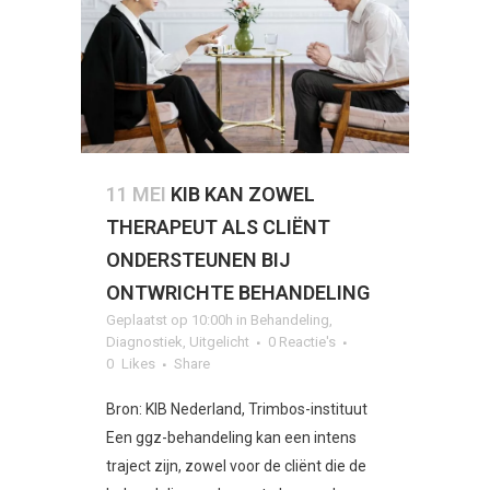
11 MEI
KIB KAN ZOWEL
THERAPEUT ALS CLIËNT
ONDERSTEUNEN BIJ
ONTWRICHTE BEHANDELING
Geplaatst op 10:00h
in
Behandeling
,
Diagnostiek
,
Uitgelicht
0 Reactie's
0
Likes
Share
Bron: KIB Nederland, Trimbos-instituut
Een ggz-behandeling kan een intens
traject zijn, zowel voor de cliënt die de