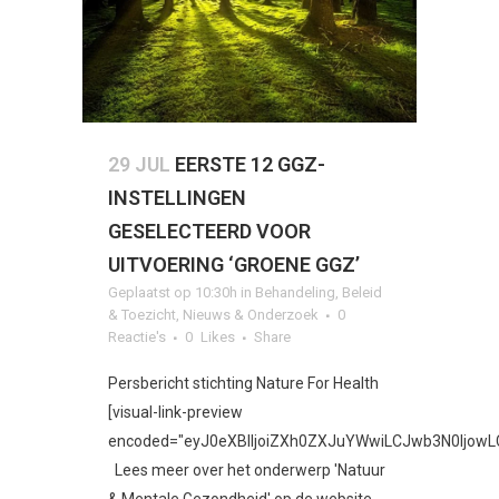
29 JUL
EERSTE 12 GGZ-
INSTELLINGEN
GESELECTEERD VOOR
UITVOERING ‘GROENE GGZ’
Geplaatst op 10:30h
in
Behandeling
,
Beleid
& Toezicht
,
Nieuws & Onderzoek
0
Reactie's
0
Likes
Share
Persbericht stichting Nature For Health
[visual-link-preview
encoded="eyJ0eXBlIjoiZXh0ZXJuYWwiLCJwb3N0Ijo
Lees meer over het onderwerp 'Natuur