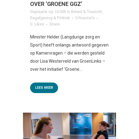
OVER ‘GROENE GGZ’
Geplaatst op 10:00h
in
Beleid & Toezicht
,
Regelgeving & Politiek
0 Reactie's
0
Likes
Share
Minister Helder (Langdurige zorg en
Sport) heeft onlangs antwoord gegeven
op Kamervragen – die werden gesteld
door Lisa Westerveld van GroenLinks –
over het initiatief ‘Groene...
LEES MEER