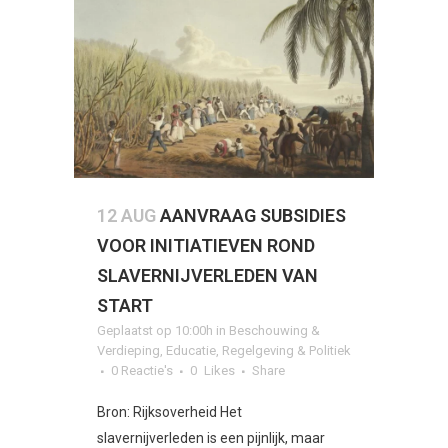
12 AUG
AANVRAAG SUBSIDIES
VOOR INITIATIEVEN ROND
SLAVERNIJVERLEDEN VAN
START
Geplaatst op 10:00h
in
Beschouwing &
Verdieping
,
Educatie
,
Regelgeving & Politiek
0 Reactie's
0
Likes
Share
Bron: Rijksoverheid Het
slavernijverleden is een pijnlijk, maar