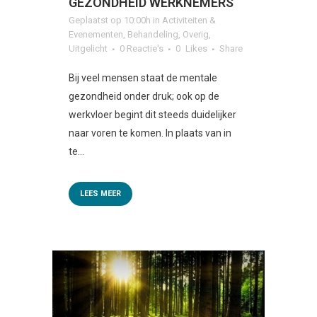
GEZONDHEID WERKNEMERS
Geplaatst op 10:00h
in
Activiteiten &
Evenementen
,
Behandeling
,
Overig
,
Uitgelicht
0 Reactie's
0
Likes
Share
Bij veel mensen staat de mentale
gezondheid onder druk; ook op de
werkvloer begint dit steeds duidelijker
naar voren te komen. In plaats van in
te...
LEES MEER