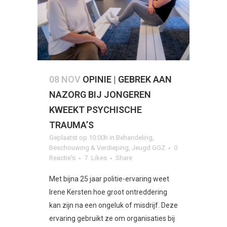
08 NOV
OPINIE | GEBREK AAN
NAZORG BIJ JONGEREN
KWEEKT PSYCHISCHE
TRAUMA’S
Geplaatst op 10:00h
in
Behandeling
,
Beschouwing & Verdieping
,
Jeugd GGZ
0
Reactie's
7
Likes
Share
Met bijna 25 jaar politie-ervaring weet
Irene Kersten hoe groot ontreddering
kan zijn na een ongeluk of misdrijf. Deze
ervaring gebruikt ze om organisaties bij