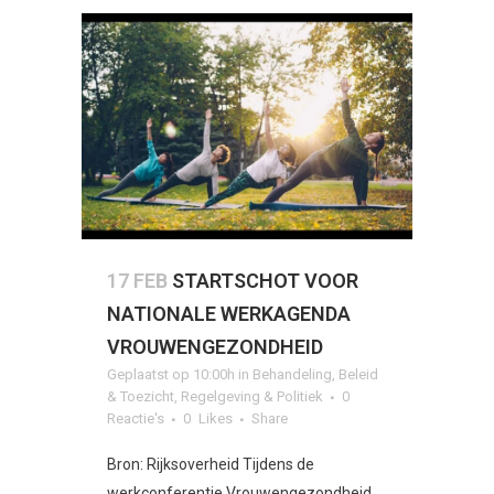
17 FEB
STARTSCHOT VOOR
NATIONALE WERKAGENDA
VROUWENGEZONDHEID
Geplaatst op 10:00h
in
Behandeling
,
Beleid
& Toezicht
,
Regelgeving & Politiek
0
Reactie's
0
Likes
Share
Bron: Rijksoverheid Tijdens de
werkconferentie Vrouwengezondheid