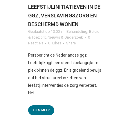
LEEFSTIJLINITIATIEVEN IN DE
GGZ, VERSLAVINGSZORG EN
BESCHERMD WONEN
Geplaatst op 10:00h
in
Behandeling
,
Beleid
& Toezicht
,
Nieuws & Onderzoek
0
Reactie's
0
Likes
Share
Persbericht de Nederlandse ggz
Leefstijl krijgt een steeds belangrijkere
plek binnen de ggz. Er is groeiend bewijs
dat het structureel inzetten van
leefstijlinterventies de zorg verbetert.
Het...
LEES MEER