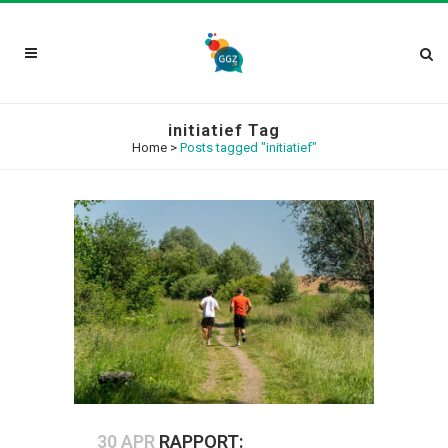
initiatief Tag
Home
>
Posts tagged "initiatief"
30 APR
RAPPORT: