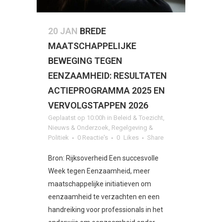
20 JAN
BREDE
MAATSCHAPPELIJKE
BEWEGING TEGEN
EENZAAMHEID: RESULTATEN
ACTIEPROGRAMMA 2025 EN
VERVOLGSTAPPEN 2026
Geplaatst op 10:00h
in
Beleid & Toezicht
,
Nieuws & Onderzoek
,
Regelgeving &
Politiek
0 Reactie's
0
Likes
Share
Bron: Rijksoverheid Een succesvolle
Week tegen Eenzaamheid, meer
maatschappelijke initiatieven om
eenzaamheid te verzachten en een
handreiking voor professionals in het