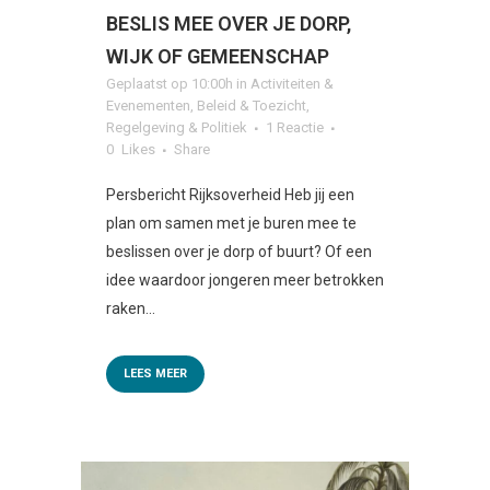
BESLIS MEE OVER JE DORP,
WIJK OF GEMEENSCHAP
Geplaatst op 10:00h
in
Activiteiten &
Evenementen
,
Beleid & Toezicht
,
Regelgeving & Politiek
1 Reactie
0
Likes
Share
Persbericht Rijksoverheid Heb jij een
plan om samen met je buren mee te
beslissen over je dorp of buurt? Of een
idee waardoor jongeren meer betrokken
raken...
LEES MEER