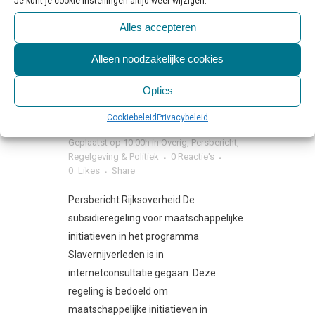
Je kunt je cookie instellingen altijd weer wijzigen.
04 MRT
Alles accepteren
INTERNETCONSULTATIE
Alleen noodzakelijke cookies
REGELING
MAATSCHAPPELIJKE
Opties
INITIATIEVEN
Cookiebeleid
Privacybeleid
SLAVERNIJVERLEDEN
Geplaatst op 10:00h
in
Overig
,
Persbericht
,
Regelgeving & Politiek
0 Reactie's
0
Likes
Share
Persbericht Rijksoverheid De
subsidieregeling voor maatschappelijke
initiatieven in het programma
Slavernijverleden is in
internetconsultatie gegaan. Deze
regeling is bedoeld om
maatschappelijke initiatieven in