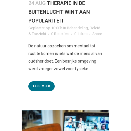
24 AUG
THERAPIE IN DE
BUITENLUCHT WINT AAN
POPULARITEIT
Geplaatst op 10:00h
in
Behandeling
,
Beleid
& Toezicht
0 Reactie's
0
Likes
Share
De natuur opzoeken om mentaal tot
rust te komen is iets wat de mens al van
oudsher doet. Een bosrijke omgeving
werd vroeger zowel voor fysieke...
LEES MEER