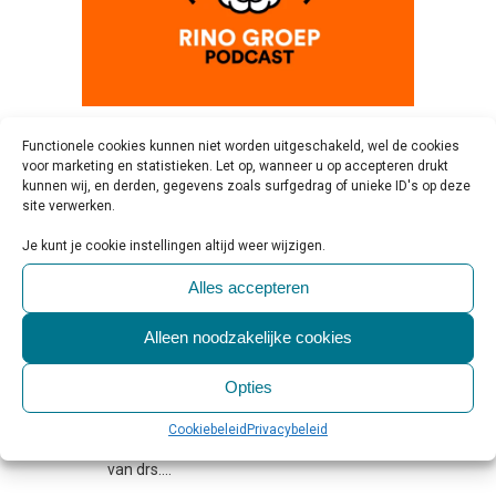
07 APR
LICHAAMSGERICHTE
Functionele cookies kunnen niet worden uitgeschakeld, wel de cookies
voor marketing en statistieken. Let op, wanneer u op accepteren drukt
THERAPIEËN, PODCAST MET
kunnen wij, en derden, gegevens zoals surfgedrag of unieke ID's op deze
site verwerken.
DRS. MILKA VAN EST
Geplaatst op 13:20h
in
Activiteiten &
Je kunt je cookie instellingen altijd weer wijzigen.
Evenementen
,
Beleid & Toezicht
,
Alles accepteren
Deskundigen aan het woord
,
Persbericht
,
Podcasts
1 Reactie
0
Likes
Share
Alleen noodzakelijke cookies
Persbericht RINO Groep Utrecht, 3 april
2023 – ‘We hebben geen lichaam, we
Opties
zíjn een lichaam.’ De wisselwerking
Cookiebeleid
Privacybeleid
tussen lichaam en geest is het terrein
van drs....