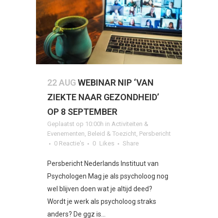
22 AUG
WEBINAR NIP ‘VAN
ZIEKTE NAAR GEZONDHEID’
OP 8 SEPTEMBER
Geplaatst op 10:00h
in
Activiteiten &
Evenementen
,
Beleid & Toezicht
,
Persbericht
0 Reactie's
0
Likes
Share
Persbericht Nederlands Instituut van
Psychologen Mag je als psycholoog nog
wel blijven doen wat je altijd deed?
Wordt je werk als psycholoog straks
anders? De ggz is...