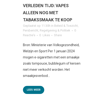
VERLEDEN TIJD: VAPES
ALLEEN NOG MET
TABAKSSMAAK TE KOOP
Geplaatst op 11:30h
in
Beleid & Toezicht
,
Persbericht
,
Regelgeving & Politiek
0
Reactie's
0
Likes
Share
Bron: Ministerie van Volksgezondheid,
Welzijn en Sport Per 1 januari 2024
mogen e-sigaretten met een smaakje
zoals tompouce, bubblegum of kersen
niet meer verkocht worden. Het
smaakjesverbod...
LEES MEER