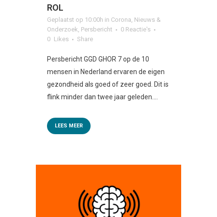
ROL
Geplaatst op 10:00h
in
Corona
,
Nieuws &
Onderzoek
,
Persbericht
0 Reactie's
0
Likes
Share
Persbericht GGD GHOR 7 op de 10
mensen in Nederland ervaren de eigen
gezondheid als goed of zeer goed. Dit is
flink minder dan twee jaar geleden....
LEES MEER