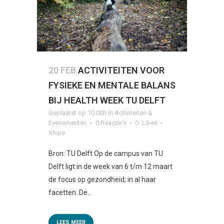
20 FEB
ACTIVITEITEN VOOR
FYSIEKE EN MENTALE BALANS
BIJ HEALTH WEEK TU DELFT
Geplaatst op 10:00h
in
Activiteiten &
Evenementen
0 Reactie's
0
Likes
Share
Bron: TU Delft Op de campus van TU
Delft ligt in de week van 6 t/m 12 maart
de focus op gezondheid; in al haar
facetten. De...
LEES MEER