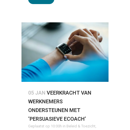
05 JAN
VEERKRACHT VAN
WERKNEMERS
ONDERSTEUNEN MET
‘PERSUASIEVE ECOACH’
Geplaatst op 10:00h
in
Beleid & Toezicht
,