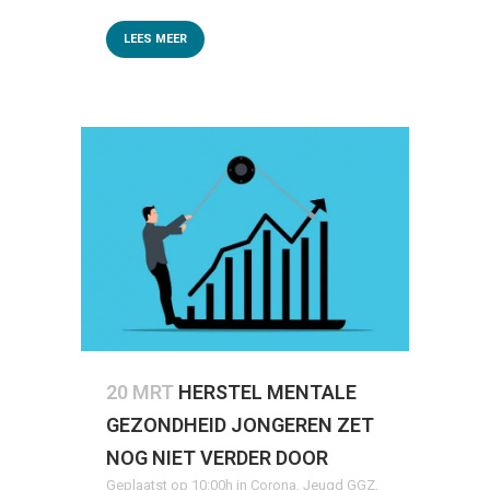
LEES MEER
20 MRT
HERSTEL MENTALE
GEZONDHEID JONGEREN ZET
NOG NIET VERDER DOOR
Geplaatst op 10:00h
in
Corona
,
Jeugd GGZ
,