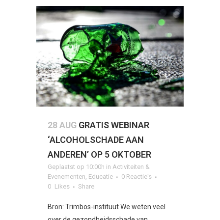
28 AUG
GRATIS WEBINAR
‘ALCOHOLSCHADE AAN
ANDEREN’ OP 5 OKTOBER
Geplaatst op 10:00h
in
Activiteiten &
Evenementen
,
Educatie
0 Reactie's
0
Likes
Share
Bron: Trimbos-instituut We weten veel
over de gezondheidsschade van