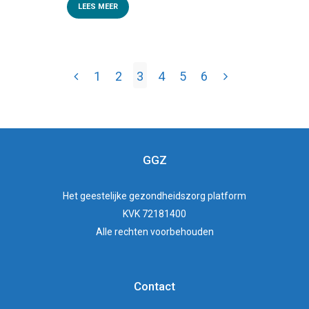
LEES MEER
1
2
3
4
5
6
GGZ
Het
geestelijke gezondheidszorg
platform
KVK 72181400
Alle rechten voorbehouden
Contact