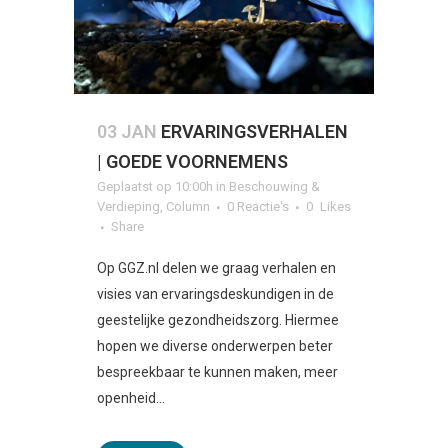
03 JAN
ERVARINGSVERHALEN
| GOEDE VOORNEMENS
Geplaatst op 10:00h
in
Beschouwing &
Verdieping
,
Column
0 Reactie's
0
Likes
Share
Op GGZ.nl delen we graag verhalen en
visies van ervaringsdeskundigen in de
geestelijke gezondheidszorg. Hiermee
hopen we diverse onderwerpen beter
bespreekbaar te kunnen maken, meer
openheid...