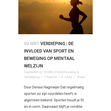
09 MRT
VERDIEPING | DE
INVLOED VAN SPORT EN
BEWEGING OP MENTAAL
WELZIJN
Geplaatst op 10:00h
in
Beschouwing &
Verdieping
1 Reactie
0
Likes
Share
Door Denise Hagmeijer Dat regelmatig
sporten zo zijn voordelen heeft, is
algemeen bekend. Sporten houdt je fit
en in vorm. Daarnaast blijft je conditie