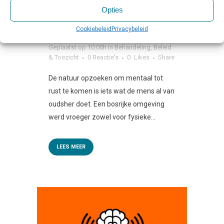
24 AUG
THERAPIE IN DE
Opties
BUITENLUCHT WINT AAN
Cookiebeleid
Privacybeleid
POPULARITEIT
Geplaatst op 10:00h
in
Behandeling
,
Beleid
& Toezicht
0 Reactie's
0
Likes
Share
De natuur opzoeken om mentaal tot
rust te komen is iets wat de mens al van
oudsher doet. Een bosrijke omgeving
werd vroeger zowel voor fysieke...
LEES MEER