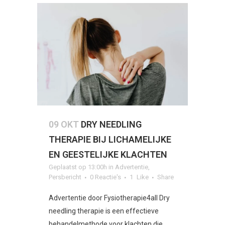
09 OKT
DRY NEEDLING
THERAPIE BIJ LICHAMELIJKE
EN GEESTELIJKE KLACHTEN
Geplaatst op 13:00h
in
Advertentie
,
Persbericht
0 Reactie's
1
Like
Share
Advertentie door Fysiotherapie4all Dry
needling therapie is een effectieve
behandelmethode voor klachten die