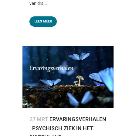
van drs....
LEES MEER
27 MRT
ERVARINGSVERHALEN
| PSYCHISCH ZIEK IN HET