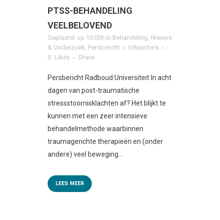
PTSS-BEHANDELING
VEELBELOVEND
Geplaatst op 10:00h
in
Behandeling
,
Nieuws
& Onderzoek
,
Persbericht
0 Reactie's
0
Likes
Share
Persbericht Radboud Universiteit In acht
dagen van post-traumatische
stressstoornisklachten af? Het blijkt te
kunnen met een zeer intensieve
behandelmethode waarbinnen
traumagerichte therapieën en (onder
andere) veel beweging...
LEES MEER