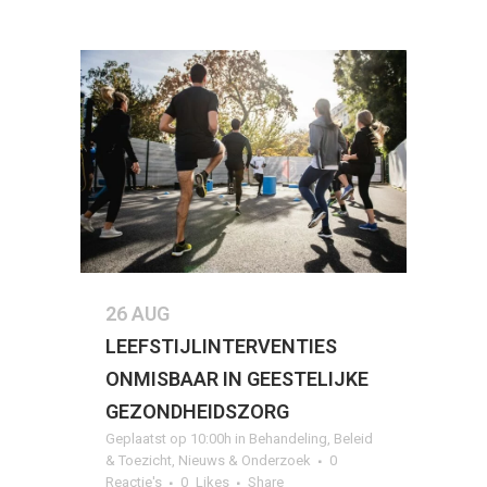
26 AUG
LEEFSTIJLINTERVENTIES
ONMISBAAR IN GEESTELIJKE
GEZONDHEIDSZORG
Geplaatst op 10:00h
in
Behandeling
,
Beleid
& Toezicht
,
Nieuws & Onderzoek
0
Reactie's
0
Likes
Share