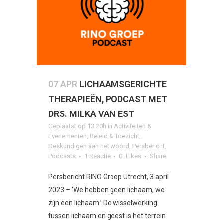
07 APR
LICHAAMSGERICHTE
THERAPIEËN, PODCAST MET
DRS. MILKA VAN EST
Geplaatst op 13:20h
in
Activiteiten &
Evenementen
,
Beleid & Toezicht
,
Deskundigen aan het woord
,
Persbericht
,
Podcasts
1 Reactie
0
Likes
Share
Persbericht RINO Groep Utrecht, 3 april
2023 – ‘We hebben geen lichaam, we
zíjn een lichaam.’ De wisselwerking
tussen lichaam en geest is het terrein