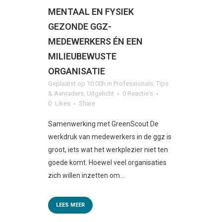
MENTAAL EN FYSIEK
GEZONDE GGZ-
MEDEWERKERS ÉN EEN
MILIEUBEWUSTE
ORGANISATIE
Geplaatst op 10:00h
in
Professionals
,
Tips
& Aanraders
,
Uitgelicht
0 Reactie's
0
Likes
Share
Samenwerking met GreenScout De
werkdruk van medewerkers in de ggz is
groot, iets wat het werkplezier niet ten
goede komt. Hoewel veel organisaties
zich willen inzetten om...
LEES MEER