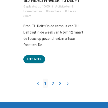
BIJ HEALTH WEEK TU DELFT
Geplaatst op 10:00h
in
Activiteiten &
Evenementen
0 Reactie's
0
Likes
Share
Bron: TU Delft Op de campus van TU
Delft ligt in de week van 6 t/m 12 maart
de focus op gezondheid; in al haar
facetten. De...
LEES MEER
1
2
3