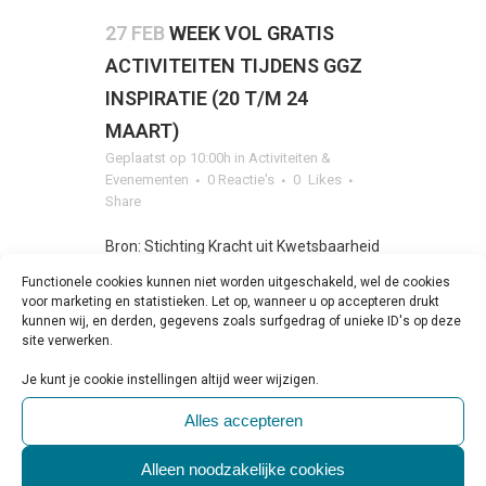
27 FEB
WEEK VOL GRATIS
ACTIVITEITEN TIJDENS GGZ
INSPIRATIE (20 T/M 24
MAART)
Geplaatst op 10:00h
in
Activiteiten &
Evenementen
0 Reactie's
0
Likes
Share
Bron: Stichting Kracht uit Kwetsbaarheid
Sinds deze editie is de voormalige Week
Functionele cookies kunnen niet worden uitgeschakeld, wel de cookies
voor marketing en statistieken. Let op, wanneer u op accepteren drukt
van de Psychiatrie in Zuid-Limburg
kunnen wij, en derden, gegevens zoals surfgedrag of unieke ID's op deze
omgedoopt tot ‘GGz Inspiratie’, welke
site verwerken.
plaatsvindt van 20 t/m 24...
Je kunt je cookie instellingen altijd weer wijzigen.
Alles accepteren
LEES MEER
Alleen noodzakelijke cookies