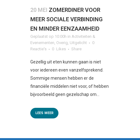
20 MEI
ZOMERDINER VOOR
MEER SOCIALE VERBINDING
EN MINDER EENZAAMHEID
Geplaatst op 10:00h
in
Activiteiten &
Evenementen
,
Overig
,
Uitgelicht
0
Reactie's
0
Likes
Share
Gezellig uit eten kunnen gaan is niet
voor iedereen even vanzelfsprekend.
Sommige mensen hebben er de
financiële middelen niet voor, of hebben
bijvoorbeeld geen gezelschap om...
LEES MEER