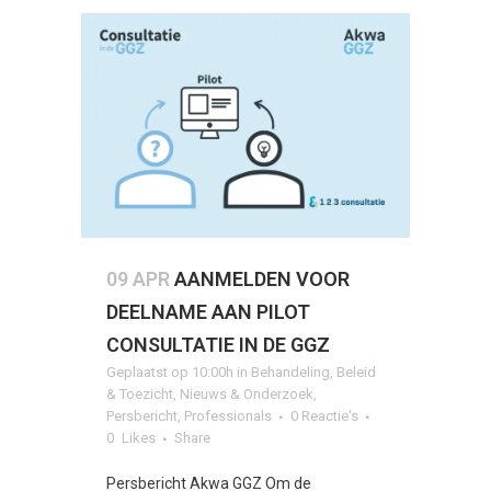
09 APR
AANMELDEN VOOR
DEELNAME AAN PILOT
CONSULTATIE IN DE GGZ
Geplaatst op 10:00h
in
Behandeling
,
Beleid
& Toezicht
,
Nieuws & Onderzoek
,
Persbericht
,
Professionals
0 Reactie's
0
Likes
Share
Persbericht Akwa GGZ Om de