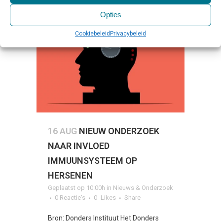
Opties
Cookiebeleid
Privacybeleid
16 AUG
NIEUW ONDERZOEK
NAAR INVLOED
IMMUUNSYSTEEM OP
HERSENEN
Geplaatst op 10:00h
in
Nieuws & Onderzoek
0 Reactie's
0
Likes
Share
Bron: Donders Instituut Het Donders