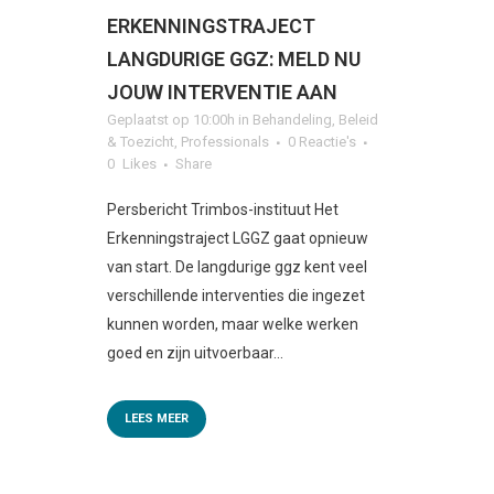
ERKENNINGSTRAJECT
LANGDURIGE GGZ: MELD NU
JOUW INTERVENTIE AAN
Geplaatst op 10:00h
in
Behandeling
,
Beleid
& Toezicht
,
Professionals
0 Reactie's
0
Likes
Share
Persbericht Trimbos-instituut Het
Erkenningstraject LGGZ gaat opnieuw
van start. De langdurige ggz kent veel
verschillende interventies die ingezet
kunnen worden, maar welke werken
goed en zijn uitvoerbaar...
LEES MEER