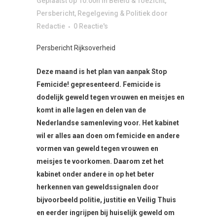
Geplaatst op 10:00h
in
Beleid & Toezicht
,
Persbericht
,
Regelgeving & Politiek
door
Redactie
0 Reactie's
Persbericht Rijksoverheid
Deze maand is het plan van aanpak Stop
Femicide! gepresenteerd. Femicide is
dodelijk geweld tegen vrouwen en meisjes en
komt in alle lagen en delen van de
Nederlandse samenleving voor. Het kabinet
wil er alles aan doen om femicide en andere
vormen van geweld tegen vrouwen en
meisjes te voorkomen. Daarom zet het
kabinet onder andere in op het beter
herkennen van geweldssignalen door
bijvoorbeeld politie, justitie en Veilig Thuis
en eerder ingrijpen bij huiselijk geweld om