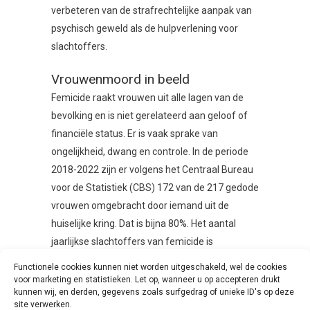
verbeteren van de strafrechtelijke aanpak van
psychisch geweld als de hulpverlening voor
slachtoffers.
Vrouwenmoord in beeld
Femicide raakt vrouwen uit alle lagen van de
bevolking en is niet gerelateerd aan geloof of
financiële status. Er is vaak sprake van
ongelijkheid, dwang en controle. In de periode
2018-2022 zijn er volgens het Centraal Bureau
voor de Statistiek (CBS) 172 van de 217 gedode
vrouwen omgebracht door iemand uit de
huiselijke kring. Dat is bijna 80%. Het aantal
jaarlijkse slachtoffers van femicide is
gedurende deze periode niet afgenomen. Dit
Functionele cookies kunnen niet worden uitgeschakeld, wel de cookies
onderstreept het belang van een plan van
voor marketing en statistieken. Let op, wanneer u op accepteren drukt
kunnen wij, en derden, gegevens zoals surfgedrag of unieke ID's op deze
aanpak om femicide te stoppen. Het plan zal
site verwerken.