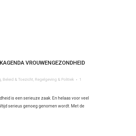
RKAGENDA VROUWENGEZONDHEID
g
,
Beleid & Toezicht
,
Regelgeving & Politiek
1
heid is een serieuze zaak. En helaas voor veel
altijd serieus genoeg genomen wordt. Met de