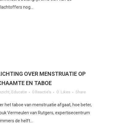
slachtoffers nog...
LICHTING OVER MENSTRUATIE OP
CHAAMTE EN TABOE
ezicht
,
Educatie
0 Reactie's
0
Likes
Share
r het taboe van menstruatie afgaat, hoe beter,
ouk Vermeulen van Rutgers, expertisecentrum
immers de helft...