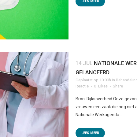
LEES MEER
14 JUL
NATIONALE WE
GELANCEERD
Geplaatst op 10:00h
in
Behandelin
Reactie
0
Likes
Share
Bron: Rijksoverheid Onze gezond
vrouwen een zaak die nog niet 
Nationale Werkagenda...
LEES MEER