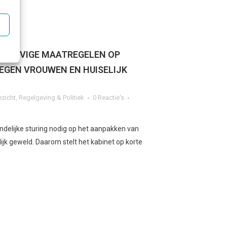
 STEVIGE MAATREGELEN OP
EGEN VROUWEN EN HUISELIJK
ezicht
,
Regelgeving & Politiek
0 Reactie's
andelijke sturing nodig op het aanpakken van
jk geweld. Daarom stelt het kabinet op korte