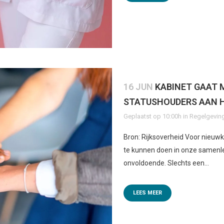
16 JUN
KABINET GAAT 
STATUSHOUDERS AAN 
Geplaatst op 10:00h
in
Regelgeving
Bron: Rijksoverheid Voor nieuwk
te kunnen doen in onze samenlev
onvoldoende. Slechts een...
LEES MEER