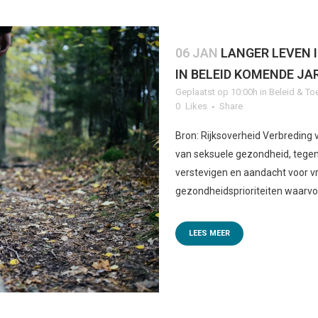
06 JAN
LANGER LEVEN 
IN BELEID KOMENDE JA
Geplaatst op 10:00h
in
Beleid & To
0
Likes
Share
Bron: Rijksoverheid Verbreding 
van seksuele gezondheid, tege
verstevigen en aandacht voor 
gezondheidsprioriteiten waarvoo
LEES MEER