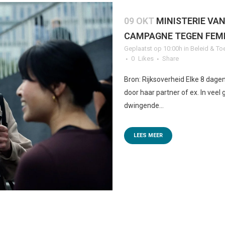
09 OKT
MINISTERIE VAN
CAMPAGNE TEGEN FEMIC
Geplaatst op 10:00h
in
Beleid & To
0
Likes
Share
Bron: Rijksoverheid Elke 8 dag
door haar partner of ex. In veel
dwingende...
LEES MEER