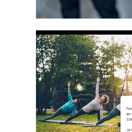
Fun
en 
zoa
Je 