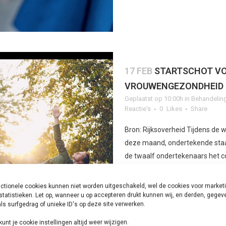
17 FEB
STARTSCHOT V
VROUWENGEZONDHEID
Geplaatst op 10:00h
in
Behandelin
Reactie's
0
Likes
Share
Bron: Rijksoverheid Tijdens d
deze maand, ondertekende staat
de twaalf ondertekenaars het co
ctionele cookies kunnen niet worden uitgeschakeld, wel de cookies voor market
LEES MEER
statistieken. Let op, wanneer u op accepteren drukt kunnen wij, en derden, gege
ls surfgedrag of unieke ID's op deze site verwerken.
kunt je cookie instellingen altijd weer wijzigen.