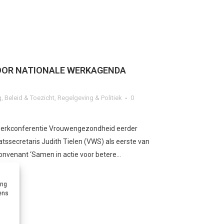
OOR NATIONALE WERKAGENDA
g
,
Beleid & Toezicht
,
Regelgeving & Politiek
0
e werkconferentie Vrouwengezondheid eerder
ssecretaris Judith Tielen (VWS) als eerste van
nvenant ‘Samen in actie voor betere...
ing
vens