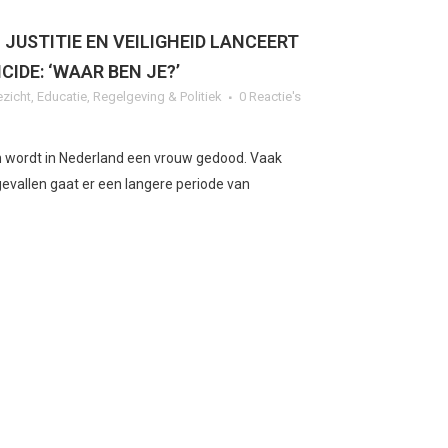
 JUSTITIE EN VEILIGHEID LANCEERT
IDE: ‘WAAR BEN JE?’
ezicht
,
Educatie
,
Regelgeving & Politiek
0 Reactie's
en wordt in Nederland een vrouw gedood. Vaak
 gevallen gaat er een langere periode van