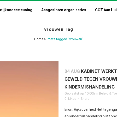
ktijkondersteuning
Aangesloten organisaties
GGZ Aan Hui
vrouwen Tag
Home
>
Posts tagged "vrouwen"
04 AUG
KABINET WERKT
GEWELD TEGEN VROUWE
KINDERMISHANDELING
Geplaatst op 10:00h
in
Beleid & To
0
Likes
Share
Bron: Rijksoverheid Het tegeng
en kindermishandeling blijft on