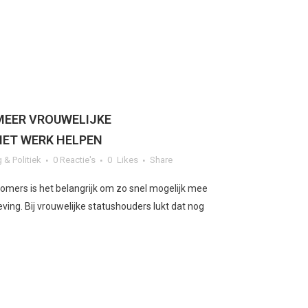
MEER VROUWELIJKE
HET WERK HELPEN
 & Politiek
0 Reactie's
0
Likes
Share
omers is het belangrijk om zo snel mogelijk mee
ing. Bij vrouwelijke statushouders lukt dat nog