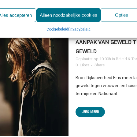
Alles accepteren
Alleen noodzakelijke cookies
Opties
Cookiebeleid
Privacybeleid
13 JAN
KABINET NEEMT
AANPAK VAN GEWELD T
GEWELD
Geplaatst op 10:00h
in
Beleid & To
0
Likes
Share
Bron: Rijksoverheid Er is meer l
geweld tegen vrouwen en huiseli
termijn een Nationaal...
LEES MEER