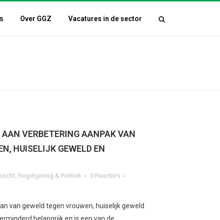
s
Over GGZ
Vacatures in de sector
 AAN VERBETERING AANPAK VAN
N, HUISELIJK GEWELD EN
ezicht
,
Regelgeving & Politiek
0 Reactie's
aan van geweld tegen vrouwen, huiselijk geweld
verminderd belangrijk en is een van de