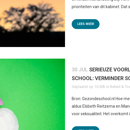
prioriteiten van dit kabinet. Dat 
LEES MEER
30 JUL
SERIEUZE VOOR
SCHOOL: VERMINDER S
Geplaatst op 10:00h
in
Beleid & To
Bron: Gezondeschool.nl Hoe mee
aldus Elsbeth Reitzema en Man
voor seksualiteit. Het overkomt 