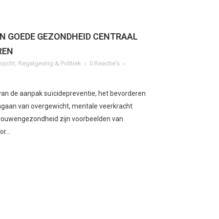
IN GOEDE GEZONDHEID CENTRAAL
REN
ezicht
,
Regelgeving & Politiek
0 Reactie's
van de aanpak suïcidepreventie, het bevorderen
ngaan van overgewicht, mentale veerkracht
vrouwengezondheid zijn voorbeelden van
r...