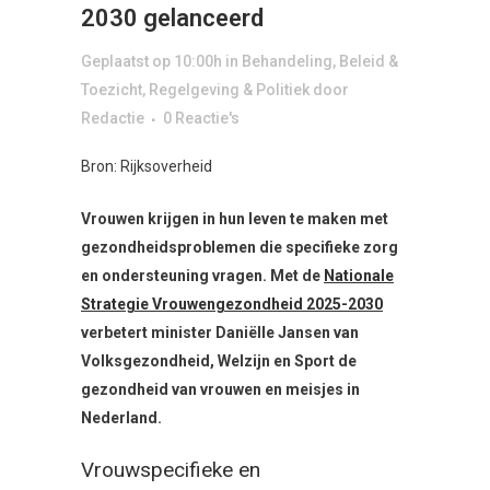
2030 gelanceerd
Geplaatst op 10:00h
in
Behandeling
,
Beleid &
Toezicht
,
Regelgeving & Politiek
door
Redactie
0 Reactie's
Bron: Rijksoverheid
Vrouwen krijgen in hun leven te maken met
gezondheidsproblemen die specifieke zorg
en ondersteuning vragen. Met de
Nationale
Strategie Vrouwengezondheid 2025-2030
verbetert minister Daniëlle Jansen van
Volksgezondheid, Welzijn en Sport de
gezondheid van vrouwen en meisjes in
Nederland.
Vrouwspecifieke en