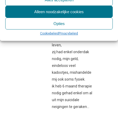
juni
BEANTWOORDEN
Klopt als een bus.
Alleen noodzakelijke cookies
heb zelf 18 maanden in
Opties
een narcistische relatie
gezeten.
Cookiebeleid
Privacybeleid
ik zag de liefde va´ mijn
leven,
zij had enkel onderdak
nodig, mijn geld,
eindeloos veel
kadootjes, mishandelde
mij ook soms fysiek.
ik heb 6 maand therapie
nodig gehad enkel om al
uit mijn suicidale
neigingen te geraken…