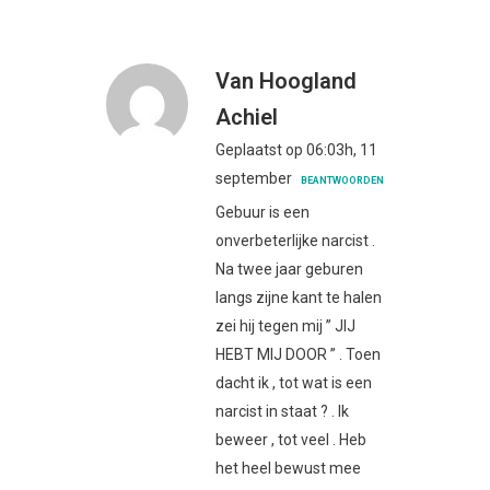
Van Hoogland
Achiel
Geplaatst op 06:03h, 11
september
BEANTWOORDEN
Gebuur is een
onverbeterlijke narcist .
Na twee jaar geburen
langs zijne kant te halen
zei hij tegen mij ” JIJ
HEBT MIJ DOOR ” . Toen
dacht ik , tot wat is een
narcist in staat ? . Ik
beweer , tot veel . Heb
het heel bewust mee