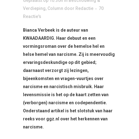
Geplaatst op 10:30h
in
Beschouwing &
Verdieping
,
Column
door
Redactie
70
Reactie's
Bianca Verbeek is de auteur van
KWAADAARDIG. Haar debuut en een
vormingsroman over de hemelse hel en
helse hemel van narcisme. Zij is meervoudig
ervaringsdeskundige op dit gebied;
daarnaast verzorgt zij lezingen,
bijeenkomsten en vragen-vuurtjes over
narcisme en narcistisch misbruik. Haar
levensmissie is het op de kaart zetten van
(verborgen) narcisme en codependentie.
Onderstaand artikel is het slotstuk van haar
reeks voor ggz.nl over het herkennen van
narcisme.