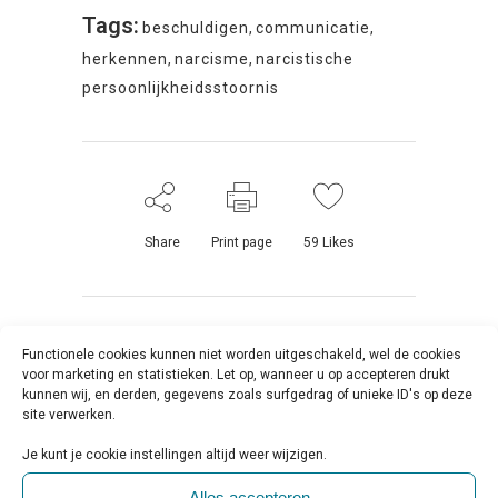
Tags:
beschuldigen
,
communicatie
,
herkennen
,
narcisme
,
narcistische
persoonlijkheidsstoornis
Share
Print page
59
Likes
Functionele cookies kunnen niet worden uitgeschakeld, wel de cookies
voor marketing en statistieken. Let op, wanneer u op accepteren drukt
kunnen wij, en derden, gegevens zoals surfgedrag of unieke ID's op deze
Anthony De
site verwerken.
Ruyver
Je kunt je cookie instellingen altijd weer wijzigen.
Geplaatst op 22:09h, 28
Alles accepteren