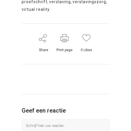
proefschrift
,
verslaving
,
verslavingszorg
,
virtual reality
Share
Print page
0
Likes
Geef een reactie