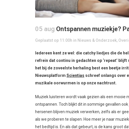
05 aug
Ontspannen muziekje? Pa
Geplaatst op 11:00h
in
Nieuws & Onderzoek
,
Overi
Iedereen kent ze wel: die catchy liedjes die de h
refrein dat continu in gedachten op ‘repeat’ blij
het bij de zoveelste herhaling best een beetje ir
Nieuwsplatform
Scientias
schreef onlangs over e
muzikale oorwurmen is op onze nachtrust.
Muziek luisteren wordt vaak gezien als een mooie m
ontspannen. Toch blijkt dit in sommige gevallen ook
hersenen blijven muziek verwerken, zelfs als er geen
als we proberen te slapen. Hoe meer je naar muziek 
het bedtijd is. En als dat gebeurt, is de kans groot dat