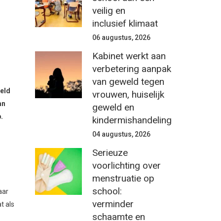
veilig en
inclusief klimaat
06 augustus, 2026
Kabinet werkt aan
verbetering aanpak
van geweld tegen
eeld
vrouwen, huiselijk
an
geweld en
.
kindermishandeling
04 augustus, 2026
Serieuze
voorlichting over
menstruatie op
school:
aar
verminder
t als
schaamte en