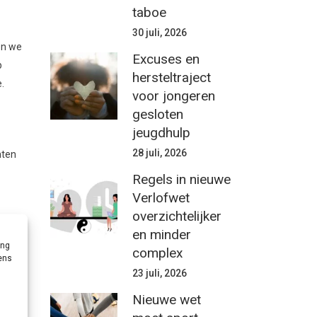
taboe
30 juli, 2026
en we
Excuses en
p
hersteltraject
.
voor jongeren
gesloten
jeugdhulp
28 juli, 2026
hten
Regels in nieuwe
Verlofwet
overzichtelijker
en minder
ook
ing
complex
vens
ren
23 juli, 2026
Nieuwe wet