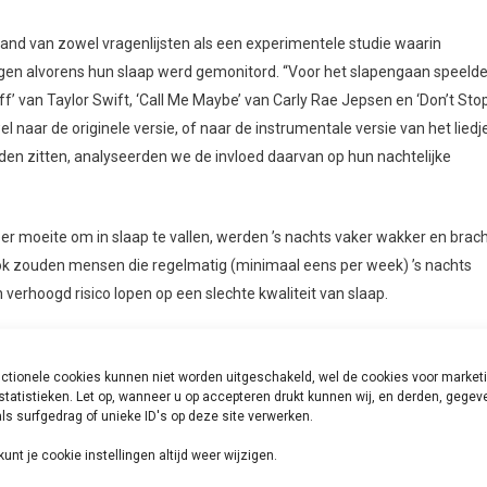
and van zowel vragenlijsten als een experimentele studie waarin
egen alvorens hun slaap werd gemonitord. “Voor het slapengaan speeld
f’ van Taylor Swift, ‘Call Me Maybe’ van Carly Rae Jepsen en ‘Don’t Sto
 naar de originele versie, of naar de instrumentale versie van het liedje
den zitten, analyseerden we de invloed daarvan op hun nachtelijke
moeite om in slaap te vallen, werden ’s nachts vaker wakker en brac
n. Ook zouden mensen die regelmatig (minimaal eens per week) ’s nachts
 verhoogd risico lopen op een slechte kwaliteit van slaap.
umentale muziek leidt tot een slechtere slaapkwaliteit.” In het experiment
e keer zoveel muzikale oorwurmen als de liedjes met zang erin. Of dit 
ctionele cookies kunnen niet worden uitgeschakeld, wel de cookies voor market
statistieken. Let op, wanneer u op accepteren drukt kunnen wij, en derden, gege
ssieke muziek zonder zang) is echter niet duidelijk. Wellicht zorgt het ho
ls surfgedrag of unieke ID's op deze site verwerken.
men de tekst al kent er juist voor dat de hersenen bezig blijven om de
kunt je cookie instellingen altijd weer wijzigen.