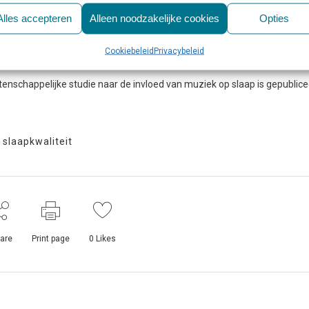
e maar in je hoofd blijven hangen, raadt Scullin aan om wat te minderen 
Alles accepteren
Alleen noodzakelijke cookies
Opties
ijk”, vult hij aan. “Probeer muziek met name voor het slapengaan te
Cookiebeleid
Privacybeleid
tenschappelijke studie naar de invloed van muziek op slaap is gepublic
,
slaapkwaliteit
are
Print page
0
Likes