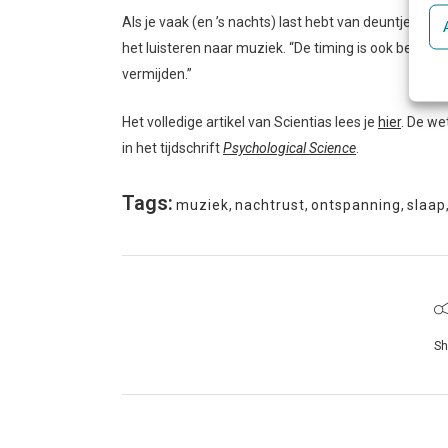
Als je vaak (en ’s nachts) last hebt van deuntjes di
het luisteren naar muziek. “De timing is ook belangr
vermijden.”
Het volledige artikel van Scientias lees je
hier
. De we
in het tijdschrift
Psychological Science
.
Tags:
muziek
,
nachtrust
,
ontspanning
,
slaap
Sh