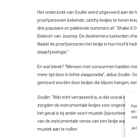
Het onderzoek van Scullin werd uitgevoerd aan de h
proefpersonen bekende, catchy liedjes te horen kr
drie populaire en pakkende nummers af: ‘Shake It Of
Believin’ van Journey. De deelnemers luisterden ofwel
Nadat de proefpersonen het liedje in hun hoofd had
slaapfysiologie.”
En wat bleek? “Mensen met oorwurmen hadden meer 
meer tijd door in lichte slaapstadia”, aldus Sculli
gestoord worden door liedjes die blijven hangen, een
Scullin: “Wat echt verrassend is, is dat vooral instr
zorgden de instrumentale liedjes voor ongeveer twe
Fun
en 
het geval is bij ander soort muziek (bijvoorbeeld kla
zoa
van de instrumentale versie van een liedje waarvan 
Je 
muziek aan te vullen.