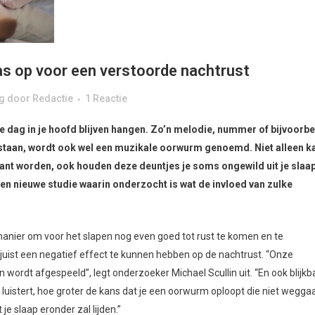
s op voor een verstoorde nachtrust
g
door
Redactie
1 Reactie
ele dag in je hoofd blijven hangen. Zo’n melodie, nummer of bijvoorb
ft staan, wordt ook wel een muzikale oorwurm genoemd. Niet alleen k
ritant worden, ook houden deze deuntjes je soms ongewild uit je slaap
en nieuwe studie waarin onderzocht is wat de invloed van zulke
anier om voor het slapen nog even goed tot rust te komen en te
 juist een negatief effect te kunnen hebben op de nachtrust. “Onze
 wordt afgespeeld”, legt onderzoeker Michael Scullin uit. “En ook blijkb
luistert, hoe groter de kans dat je een oorwurm oploopt die niet weggaa
 je slaap eronder zal lijden.”