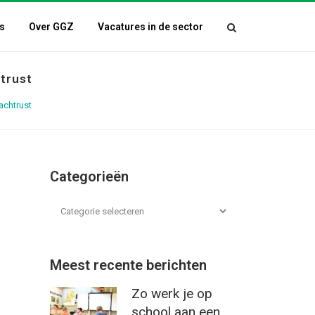
s
Over GGZ
Vacatures in de sector
trust
achtrust
Categorieën
Meest recente berichten
Zo werk je op
school aan een