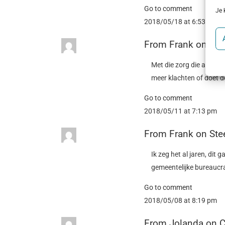
Go to comment
Je 
2018/05/18 at 6:53 am
From
Frank
on
Per
Met die zorg die anders 
meer klachten of doet d
Go to comment
2018/05/11 at 7:13 pm
From
Frank
on
Ste
Ik zeg het al jaren, dit
gemeentelijke bureaucr
Go to comment
2018/05/08 at 8:19 pm
From
Jolanda
on
C