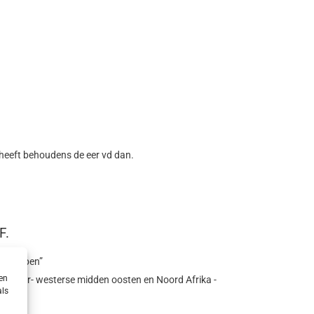
in heeft behoudens de eer vd dan.
F.
ingegrepen”
en
censuur- westerse midden oosten en Noord Afrika -
als