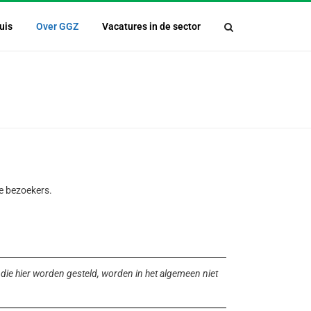
uis
Over GGZ
Vacatures in de sector
re bezoekers.
die hier worden gesteld, worden in het algemeen niet