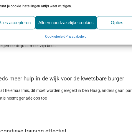
kunt je cookie instellingen altijd weer wijzigen.
Alles accepteren
Alleen noodzakelijke cookies
Opties
centage jeugdhulp scheelt fors per provincie
Cookiebeleid
Privacybeleid
geregeld is in iedere gemeente kun je bijna niet meer achterhalen wat er eig
e gemeente juist meer zijn best.
eds meer hulp in de wijk voor de kwetsbare burger
 gaat helemaal mis, dit moet worden geregeld in Den Haag, anders gaan par
atie neemt genadeloos toe
ognitieve training effectief