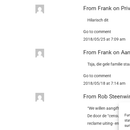
From
Frank
on
Pri
Hilarisch dit
Go to comment
2018/05/25 at 7:09 am
From
Frank
on
Aan
Tsja, die gele familie st
Go to comment
2018/05/18 at 7:14 am
From
Rob Steenwi
“We willen aangifte doen
Fun
De door de “censuur” c
sta
reclame uiting- en verzo
sur