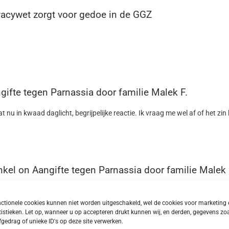
vacywet zorgt voor gedoe in de GGZ
gifte tegen Parnassia door familie Malek F.
aat nu in kwaad daglicht, begrijpelijke reactie. Ik vraag me wel af of het z
nkel
on
Aangifte tegen Parnassia door familie Malek 
 voor het toebrengen van zwaar lichamelijk letsel omdat er niet tijdig is 
ctionele cookies kunnen niet worden uitgeschakeld, wel de cookies voor marketing 
ensuur censuur censuur aangestuurde “Politiek” Den Haag moet het hele 
tistieken. Let op, wanneer u op accepteren drukt kunnen wij, en derden, gegevens zo
rgen maar is dat eigenlijk wel mogelijk allemaal?
fgedrag of unieke ID's op deze site verwerken.