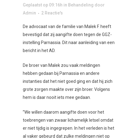
Geplaatst op 09:16h
in
Behandeling
door
Admin
2 Reactie's
De advocaat van de familie van Malek F. heeft
bevestigd dat zij aangifte doen tegen de GGZ-
instelling Parnassia. Dit naar aanleiding van een
bericht in het AD.
De broer van Malek zou vaak meldingen
hebben gedaan bij Parnassia en andere
instanties dat het niet goed ging en dat hij zich
grote zorgen maakte over zijn broer. Volgens
hem is daar nooit iets mee gedaan.
”We willen daarom aangifte doen voor het
toebrengen van zwaar lichamelijk letsel omdat
er niet tijdig is ingegrepen. In het verleden is het
al vaker gebeurd dat zulke meldingen niet op