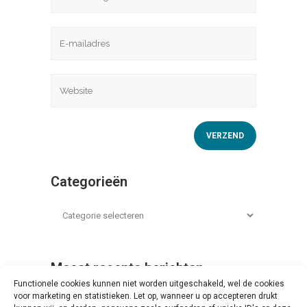
Categorieën
Meest recente berichten
Functionele cookies kunnen niet worden uitgeschakeld, wel de cookies
Zo werk je op school
voor marketing en statistieken. Let op, wanneer u op accepteren drukt