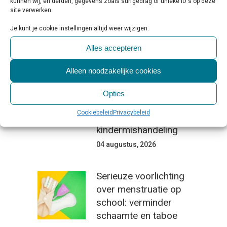
kunnen wij, en derden, gegevens zoals surfgedrag of unieke ID's op deze
aan een veilig en
site verwerken.
inclusief klimaat
Je kunt je cookie instellingen altijd weer wijzigen.
06 augustus, 2026
Alles accepteren
Kabinet werkt aan
Alleen noodzakelijke cookies
verbetering aanpak
van geweld tegen
Opties
vrouwen, huiselijk
Cookiebeleid
Privacybeleid
geweld en
kindermishandeling
04 augustus, 2026
Serieuze voorlichting
over menstruatie op
school: verminder
schaamte en taboe